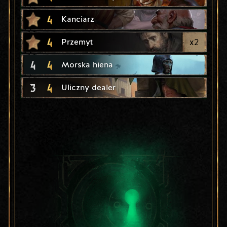
4
Kanciarz
4
x
2
Przemyt
4
4
Morska hiena
3
4
Uliczny dealer