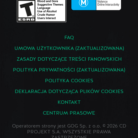
FAQ
UMOWA UŻYTKOWNIKA (ZAKTUALIZOWANA)
ZASADY DOTYCZĄCE TREŚCI FANOWSKICH
POLITYKA PRYWATNOŚCI (ZAKTUALIZOWANA)
POLITYKA COOKIES
DEKLARACJA DOTYCZĄCA PLIKÓW COOKIES
KONTAKT
CENTRUM PRASOWE
Operatorem strony jest GOG Sp. z o.o. © 2026 CD
PROJEKT S.A. WSZYSTKIE PRAWA