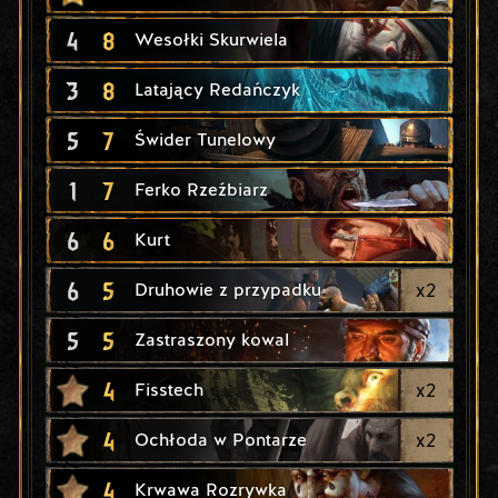
4
8
Wesołki Skurwiela
3
8
Latający Redańczyk
5
7
Świder Tunelowy
1
7
Ferko Rzeźbiarz
6
6
Kurt
6
5
x
2
Druhowie z przypadku
5
5
Zastraszony kowal
4
x
2
Fisstech
4
x
2
Ochłoda w Pontarze
4
Krwawa Rozrywka