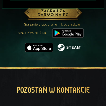
MOŻE PARTYJKA W GWINTA?
ZAGRAJ ZA
DARMO NA PC
Gra zawiera opcjonalne mikrotransakcje
GRAJ RÓWNIEŻ NA:
POZOSTAŃ W KONTAKCIE