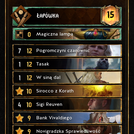
15
Łapówka
0
Magiczna lampa
7
12
Pogromczyni czarownic
1
12
Tasak
1
12
W siną dal
10
Sirocco z Korath
4
10
Sigi Reuven
9
Bank Vivaldiego
9
Novigradzka Sprawiedliwość