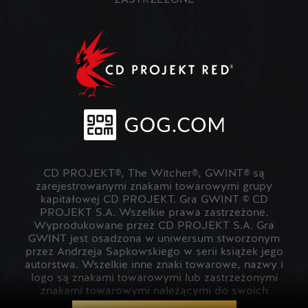
ZASTRZEŻONE
CD PROJEKT®, The Witcher®, GWINT® są
zarejestrowanymi znakami towarowymi grupy
kapitałowej CD PROJEKT. Gra GWINT © CD
PROJEKT S.A. Wszelkie prawa zastrzeżone.
Wyprodukowane przez CD PROJEKT S.A. Gra
GWINT jest osadzona w uniwersum stworzonym
przez Andrzeja Sapkowskiego w serii książek jego
autorstwa. Wszelkie inne znaki towarowe, nazwy i
logo są znakami towarowymi lub zastrzeżonymi
znakami towarowymi należącymi do swoich
prawowitych właścicieli.