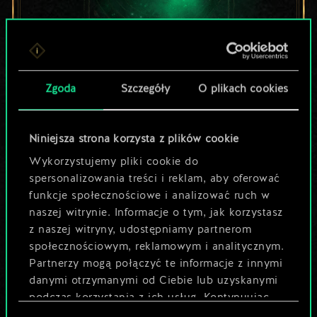
Lubisz grać tą talią?
Zgoda
Szczegóły
O plikach cookies
Pomóż społeczności
odkryć jej
Niniejsza strona korzysta z plików cookie
Wykorzystujemy pliki cookie do
potencjał!
spersonalizowania treści i reklam, aby oferować
funkcje społecznościowe i analizować ruch w
naszej witrynie. Informacje o tym, jak korzystasz
Nazwij talię i opisz swoją strategię
z naszej witryny, udostępniamy partnerom
społecznościowym, reklamowym i analitycznym.
Partnerzy mogą połączyć te informacje z innymi
Edytuj talię
danymi otrzymanymi od Ciebie lub uzyskanymi
podczas korzystania z ich usług. Kontynuując
LUB
korzystanie z naszej witryny, zgadasz się na