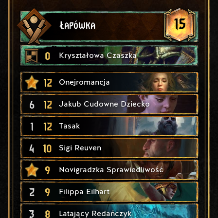
15
Łapówka
0
Kryształowa Czaszka
12
Onejromancja
6
12
Jakub Cudowne Dziecko
1
12
Tasak
4
10
Sigi Reuven
9
Novigradzka Sprawiedliwość
2
9
Filippa Eilhart
3
8
Latający Redańczyk