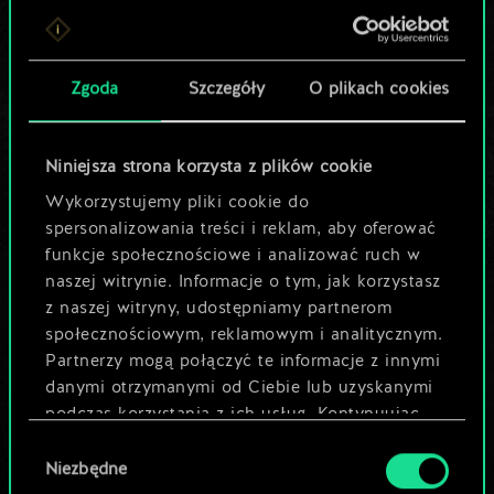
Lubisz grać tą talią?
Pomóż społeczności
Zgoda
Szczegóły
O plikach cookies
odkryć jej
potencjał!
Niniejsza strona korzysta z plików cookie
Wykorzystujemy pliki cookie do
spersonalizowania treści i reklam, aby oferować
Nazwij talię i opisz swoją strategię
funkcje społecznościowe i analizować ruch w
naszej witrynie. Informacje o tym, jak korzystasz
z naszej witryny, udostępniamy partnerom
Edytuj talię
społecznościowym, reklamowym i analitycznym.
Partnerzy mogą połączyć te informacje z innymi
LUB
danymi otrzymanymi od Ciebie lub uzyskanymi
podczas korzystania z ich usług. Kontynuując
korzystanie z naszej witryny, zgadasz się na
Wybór
Przeglądaj talie społeczności
używanie plików cookie.
Niezbędne
zgody