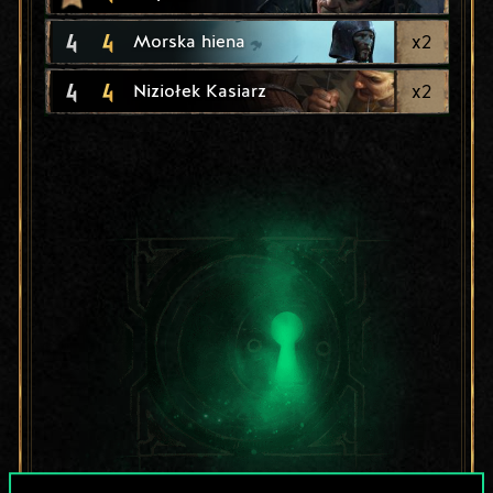
4
4
x
2
Morska hiena
4
4
x
2
Niziołek Kasiarz