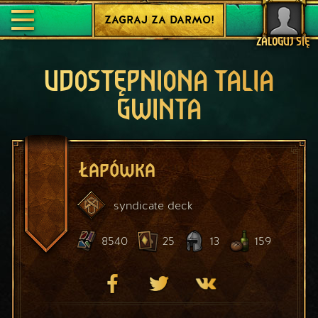
ZAGRAJ ZA DARMO!
ZALOGUJ SIĘ
UDOSTĘPNIONA TALIA
GWINTA
Łapówka
syndicate
deck
8540
25
13
159