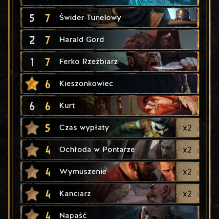
5
7
Świder Tunelowy
2
7
Harald Gord
1
7
Ferko Rzeźbiarz
6
Kieszonkowiec
6
6
Kurt
5
x
2
Czas wypłaty
4
x
2
Ochłoda w Pontarze
4
x
2
Wymuszenie
4
x
2
Kanciarz
4
Napaść