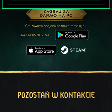
MOŻE PARTYJKA W GWINTA?
ZAGRAJ ZA
DARMO NA PC
Gra zawiera opcjonalne mikrotransakcje
GRAJ RÓWNIEŻ NA:
POZOSTAŃ W KONTAKCIE