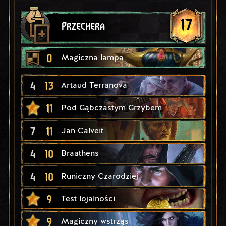
17
Przechera
0
Magiczna lampa
4
13
Artaud Terranova
11
Pod Gąbczastym Grzybem
7
11
Jan Calveit
4
10
Braathens
4
10
Runiczny Czarodziej
9
Test lojalności
9
Magiczny wstrząs