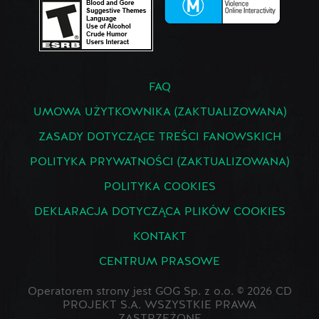
FAQ
UMOWA UŻYTKOWNIKA (ZAKTUALIZOWANA)
ZASADY DOTYCZĄCE TREŚCI FANOWSKICH
POLITYKA PRYWATNOŚCI (ZAKTUALIZOWANA)
POLITYKA COOKIES
DEKLARACJA DOTYCZĄCA PLIKÓW COOKIES
KONTAKT
CENTRUM PRASOWE
Operatorem strony jest GOG Sp. z o.o. © 2026 CD
PROJEKT S.A. WSZYSTKIE PRAWA