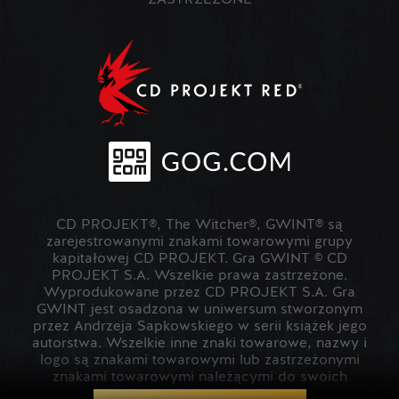
ZASTRZEŻONE
CD PROJEKT®, The Witcher®, GWINT® są
zarejestrowanymi znakami towarowymi grupy
kapitałowej CD PROJEKT. Gra GWINT © CD
PROJEKT S.A. Wszelkie prawa zastrzeżone.
Wyprodukowane przez CD PROJEKT S.A. Gra
GWINT jest osadzona w uniwersum stworzonym
przez Andrzeja Sapkowskiego w serii książek jego
autorstwa. Wszelkie inne znaki towarowe, nazwy i
logo są znakami towarowymi lub zastrzeżonymi
znakami towarowymi należącymi do swoich
prawowitych właścicieli.