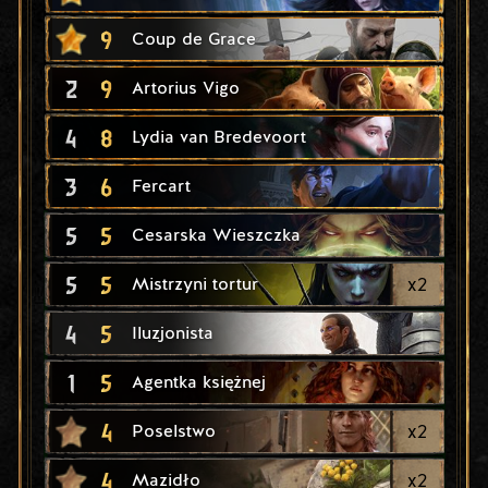
9
Coup de Grace
2
9
Artorius Vigo
4
8
Lydia van Bredevoort
3
6
Fercart
5
5
Cesarska Wieszczka
5
5
x
2
Mistrzyni tortur
4
5
Iluzjonista
1
5
Agentka księżnej
4
x
2
Poselstwo
4
x
2
Mazidło