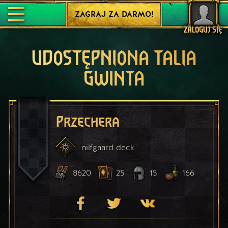
ZAGRAJ ZA DARMO!
ZALOGUJ SIĘ
UDOSTĘPNIONA TALIA
GWINTA
Przechera
nilfgaard
deck
8620
25
15
166