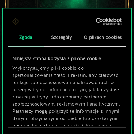
Lubisz grać tą talią?
Zgoda
Szczegóły
O plikach cookies
Pomóż społeczności
odkryć jej
Niniejsza strona korzysta z plików cookie
Wykorzystujemy pliki cookie do
potencjał!
spersonalizowania treści i reklam, aby oferować
funkcje społecznościowe i analizować ruch w
naszej witrynie. Informacje o tym, jak korzystasz
Nazwij talię i opisz swoją strategię
z naszej witryny, udostępniamy partnerom
społecznościowym, reklamowym i analitycznym.
Partnerzy mogą połączyć te informacje z innymi
Edytuj talię
danymi otrzymanymi od Ciebie lub uzyskanymi
podczas korzystania z ich usług. Kontynuując
LUB
korzystanie z naszej witryny, zgadasz się na