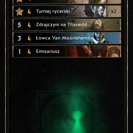
4
x
2
Turniej rycerski
5
4
Zdrajczyni na Thanedd
3
4
Łowca Van Moorlehemów
1
4
Emisariusz