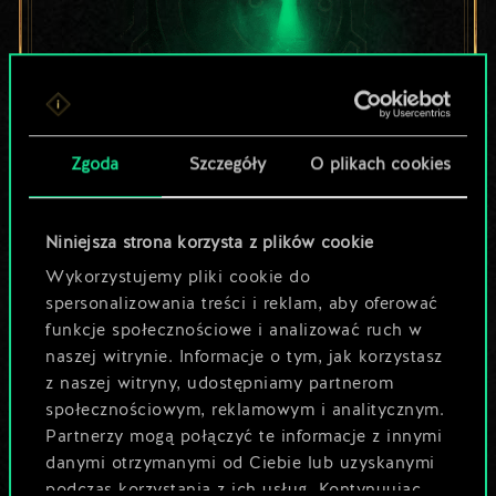
Zgoda
Szczegóły
O plikach cookies
Lubisz grać tą talią?
Pomóż społeczności
Niniejsza strona korzysta z plików cookie
odkryć jej
Wykorzystujemy pliki cookie do
spersonalizowania treści i reklam, aby oferować
potencjał!
funkcje społecznościowe i analizować ruch w
naszej witrynie. Informacje o tym, jak korzystasz
z naszej witryny, udostępniamy partnerom
Nazwij talię i opisz swoją strategię
społecznościowym, reklamowym i analitycznym.
Partnerzy mogą połączyć te informacje z innymi
danymi otrzymanymi od Ciebie lub uzyskanymi
Edytuj talię
podczas korzystania z ich usług. Kontynuując