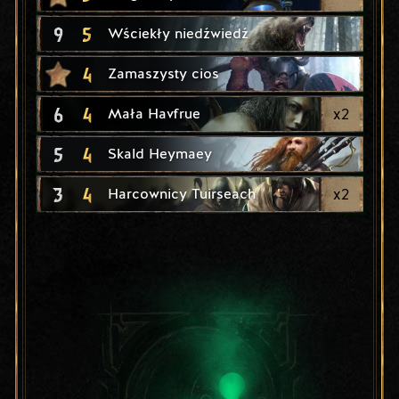
9
5
Wściekły niedźwiedź
4
Zamaszysty cios
6
4
x
2
Mała Havfrue
5
4
Skald Heymaey
3
4
x
2
Harcownicy Tuirseach