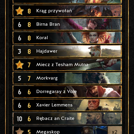
8
Krąg przywołań
6
8
Birna Bran
6
8
Koral
3
8
Hajdawer
7
Miecz z Tesham Mutna
5
7
Morkvarg
6
6
Dorregaray z Vole
6
6
Xavier Lemmens
10
6
Rębacz an Craite
5
x
2
Megaskop