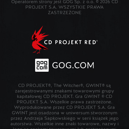
Operatorem strony jest GOG Sp. z o.o. © 2026 CD
PROJEKT S.A. WSZYSTKIE PRAWA
ZASTRZEŻONE
CD PROJEKT®, The Witcher®, GWINT® są
zarejestrowanymi znakami towarowymi grupy
kapitałowej CD PROJEKT. Gra GWINT © CD
PROJEKT S.A. Wszelkie prawa zastrzeżone.
Wyprodukowane przez CD PROJEKT S.A. Gra
GWINT jest osadzona w uniwersum stworzonym
przez Andrzeja Sapkowskiego w serii książek jego
autorstwa. Wszelkie inne znaki towarowe, nazwy i