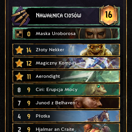
16
Nawałnica ciosów
0
Maska Uroborosa
14
Złoty Nekker
12
Magiczny Kompas
11
Aerondight
8
9
Ciri: Erupcja Mocy
7
9
Junod z Belhaven
4
9
Płotka
2
9
Hjalmar an Craite