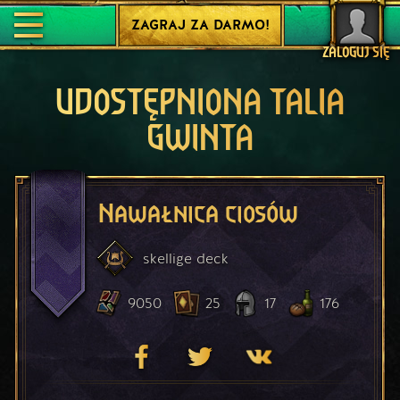
ZAGRAJ ZA DARMO!
ZALOGUJ SIĘ
UDOSTĘPNIONA TALIA
GWINTA
Nawałnica ciosów
skellige
deck
9050
25
17
176