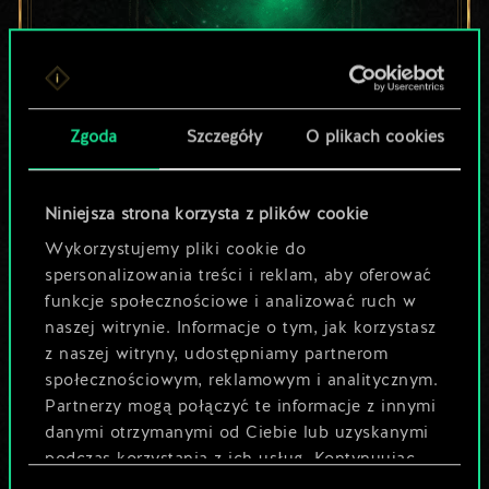
Lubisz grać tą talią?
Zgoda
Szczegóły
O plikach cookies
Pomóż społeczności
odkryć jej
Niniejsza strona korzysta z plików cookie
Wykorzystujemy pliki cookie do
potencjał!
spersonalizowania treści i reklam, aby oferować
funkcje społecznościowe i analizować ruch w
naszej witrynie. Informacje o tym, jak korzystasz
Nazwij talię i opisz swoją strategię
z naszej witryny, udostępniamy partnerom
społecznościowym, reklamowym i analitycznym.
Partnerzy mogą połączyć te informacje z innymi
Edytuj talię
danymi otrzymanymi od Ciebie lub uzyskanymi
podczas korzystania z ich usług. Kontynuując
LUB
korzystanie z naszej witryny, zgadasz się na