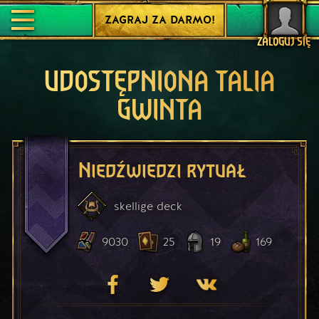
ZAGRAJ ZA DARMO!
ZALOGUJ SIĘ
UDOSTĘPNIONA TALIA
GWINTA
Niedźwiedzi rytuał
skellige
deck
9030
25
19
169