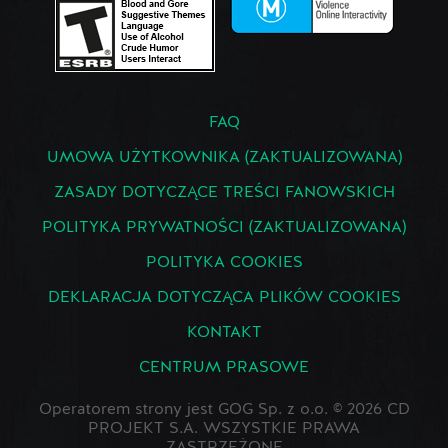
FAQ
UMOWA UŻYTKOWNIKA (ZAKTUALIZOWANA)
ZASADY DOTYCZĄCE TREŚCI FANOWSKICH
POLITYKA PRYWATNOŚCI (ZAKTUALIZOWANA)
POLITYKA COOKIES
DEKLARACJA DOTYCZĄCA PLIKÓW COOKIES
KONTAKT
CENTRUM PRASOWE
Operatorem strony jest GOG Sp. z o.o. © 2026 CD
PROJEKT S.A. WSZYSTKIE PRAWA