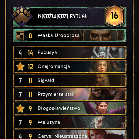
16
Niedźwiedzi rytuał
0
Maska Uroborosa
4
14
Fucusya
12
Onejromancja
7
11
Sigvald
7
11
Przymierze stali
9
Błogosławieństwo
7
9
Meluzyna
4
9
Cerys: Nieustraszona