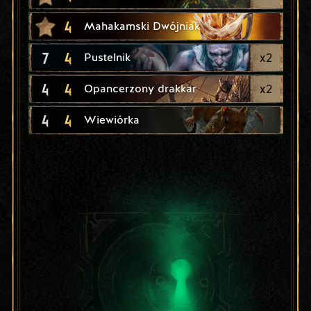
4
Mahakamski Dwójniak
7
4
x
2
Pustelnik
4
4
x
2
Opancerzony drakkar
4
4
Wiewiórka