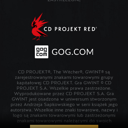
ZASTRZEŻONE
CD PROJEKT®, The Witcher®, GWINT® są
zarejestrowanymi znakami towarowymi grupy
kapitałowej CD PROJEKT. Gra GWINT © CD
PROJEKT S.A. Wszelkie prawa zastrzeżone.
Wyprodukowane przez CD PROJEKT S.A. Gra
GWINT jest osadzona w uniwersum stworzonym
przez Andrzeja Sapkowskiego w serii książek jego
autorstwa. Wszelkie inne znaki towarowe, nazwy i
logo są znakami towarowymi lub zastrzeżonymi
znakami towarowymi należącymi do swoich
prawowitych właścicieli.