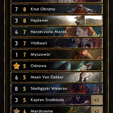
7
8
Knut Okrutny
3
8
Hajdawer
4
7
Narzeczona Morza
3
7
Vildkaarl
1
7
Myszowór
5
Odnowa
6
5
Maxii Van Dekkar
8
5
Skelligijski Weteran
3
5
x
2
Kapłan Svalbloda
4
x
2
Mardroeme