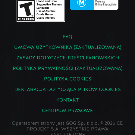
FAQ
UMOWA UŻYTKOWNIKA (ZAKTUALIZOWANA)
ZASADY DOTYCZĄCE TREŚCI FANOWSKICH
POLITYKA PRYWATNOŚCI (ZAKTUALIZOWANA)
POLITYKA COOKIES
DEKLARACJA DOTYCZĄCA PLIKÓW COOKIES
KONTAKT
CENTRUM PRASOWE
Operatorem strony jest GOG Sp. z o.o. © 2026 CD
PROJEKT S.A. WSZYSTKIE PRAWA