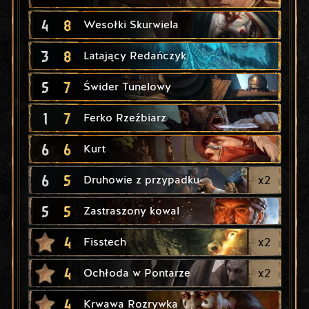
4
8
Wesołki Skurwiela
3
8
Latający Redańczyk
5
7
Świder Tunelowy
1
7
Ferko Rzeźbiarz
6
6
Kurt
6
5
x
2
Druhowie z przypadku
5
5
Zastraszony kowal
4
x
2
Fisstech
4
x
2
Ochłoda w Pontarze
4
Krwawa Rozrywka