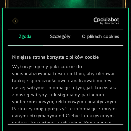
Lubisz grać tą talią?
Zgoda
Szczegóły
O plikach cookies
Pomóż społeczności
odkryć jej
Niniejsza strona korzysta z plików cookie
Wykorzystujemy pliki cookie do
potencjał!
spersonalizowania treści i reklam, aby oferować
funkcje społecznościowe i analizować ruch w
naszej witrynie. Informacje o tym, jak korzystasz
Nazwij talię i opisz swoją strategię
z naszej witryny, udostępniamy partnerom
społecznościowym, reklamowym i analitycznym.
Partnerzy mogą połączyć te informacje z innymi
Edytuj talię
danymi otrzymanymi od Ciebie lub uzyskanymi
podczas korzystania z ich usług. Kontynuując
LUB
korzystanie z naszej witryny, zgadasz się na