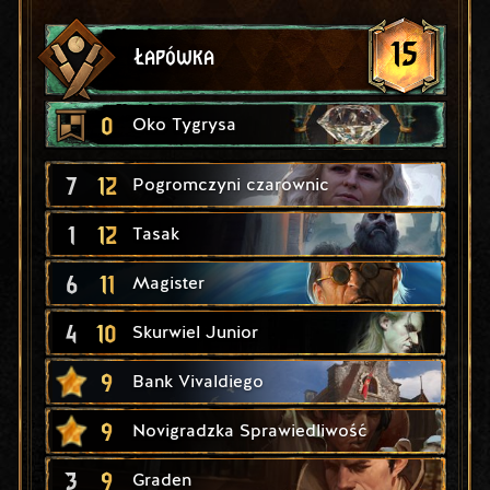
15
Łapówka
0
Oko Tygrysa
7
12
Pogromczyni czarownic
1
12
Tasak
6
11
Magister
4
10
Skurwiel Junior
9
Bank Vivaldiego
9
Novigradzka Sprawiedliwość
3
9
Graden