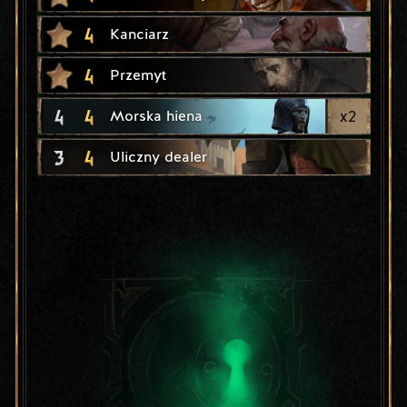
4
Kanciarz
4
Przemyt
4
4
x
2
Morska hiena
3
4
Uliczny dealer