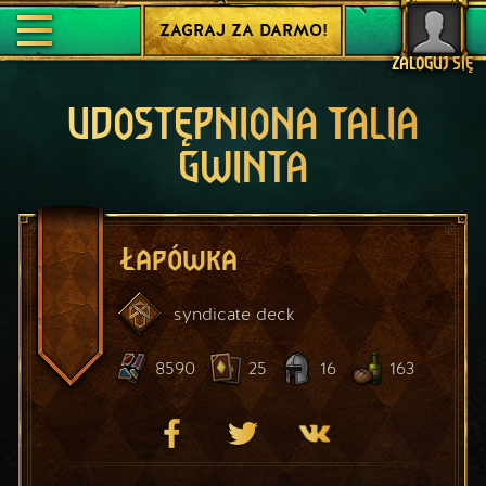
ZAGRAJ ZA DARMO!
ZALOGUJ SIĘ
UDOSTĘPNIONA TALIA
GWINTA
Łapówka
syndicate
deck
8590
25
16
163