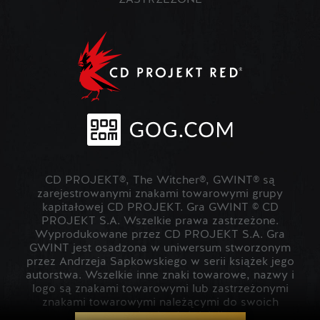
ZASTRZEŻONE
CD PROJEKT®, The Witcher®, GWINT® są
zarejestrowanymi znakami towarowymi grupy
kapitałowej CD PROJEKT. Gra GWINT © CD
PROJEKT S.A. Wszelkie prawa zastrzeżone.
Wyprodukowane przez CD PROJEKT S.A. Gra
GWINT jest osadzona w uniwersum stworzonym
przez Andrzeja Sapkowskiego w serii książek jego
autorstwa. Wszelkie inne znaki towarowe, nazwy i
logo są znakami towarowymi lub zastrzeżonymi
znakami towarowymi należącymi do swoich
prawowitych właścicieli.