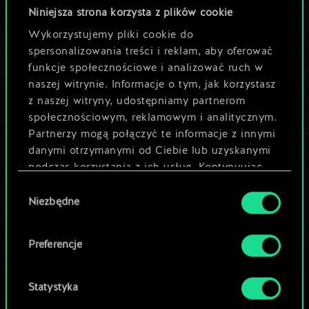
odkryć jej
Niniejsza strona korzysta z plików cookie
Wykorzystujemy pliki cookie do
potencjał!
spersonalizowania treści i reklam, aby oferować
funkcje społecznościowe i analizować ruch w
naszej witrynie. Informacje o tym, jak korzystasz
Nazwij talię i opisz swoją strategię
z naszej witryny, udostępniamy partnerom
społecznościowym, reklamowym i analitycznym.
Partnerzy mogą połączyć te informacje z innymi
Edytuj talię
danymi otrzymanymi od Ciebie lub uzyskanymi
podczas korzystania z ich usług. Kontynuując
LUB
korzystanie z naszej witryny, zgadasz się na
Wybór
używanie plików cookie.
Niezbędne
zgody
Przeglądaj talie społeczności
Preferencje
Statystyka