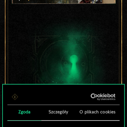
Lubisz grać tą talią?
Zgoda
Szczegóły
O plikach cookies
Pomóż społeczności