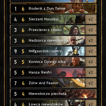
1
6
Roderik z Dun Tynne
4
6
x
2
Sierżant Nauzikai
3
6
x
2
Przecieracz szlaku
3
6
x
2
Nadzorca niewolników
9
5
x
2
Nilfgaardzki rycerz
5
5
x
2
Konnica Dywizji Alba
5
5
x
2
Hanza Renfri
7
4
x
2
Żółw Ard Feainn
5
4
Niewolnicza piechota
4
4
x
2
Łowca niewolników