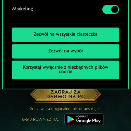
Marketing
Zezwól na wszystkie ciasteczka
Zezwól na wybór
Korzystaj wyłącznie z niezbędnych plików
cookie
MOŻE PARTYJKA W GWINTA?
ZAGRAJ ZA
DARMO NA PC
Gra zawiera opcjonalne mikrotransakcje
GRAJ RÓWNIEŻ NA: