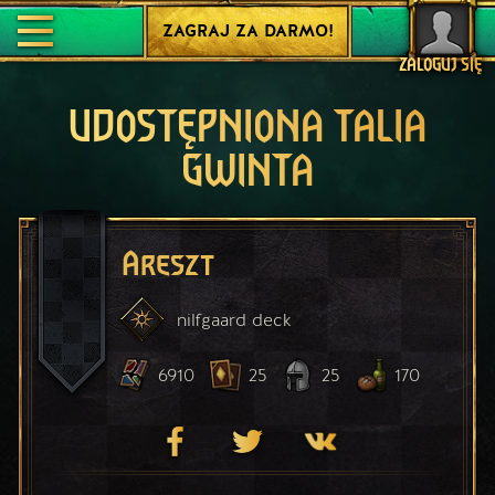
ZAGRAJ ZA DARMO!
ZALOGUJ SIĘ
UDOSTĘPNIONA TALIA
GWINTA
Areszt
nilfgaard
deck
6910
25
25
170