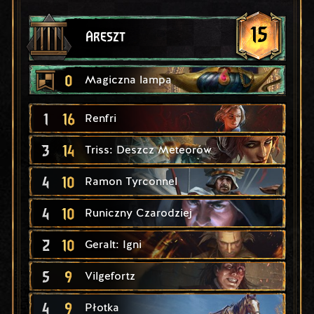
15
Areszt
0
Magiczna lampa
1
16
Renfri
3
14
Triss: Deszcz Meteorów
4
10
Ramon Tyrconnel
4
10
Runiczny Czarodziej
2
10
Geralt: Igni
5
9
Vilgefortz
4
9
Płotka