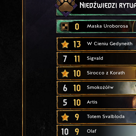
Niedźwiedzi rytu
0
Maska Uroborosa
13
W Cieniu Gedyneith
7
11
Sigvald
10
Sirocco z Korath
6
10
Smokożółw
5
10
Artis
9
Totem Svalbloda
10
9
Olaf