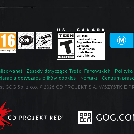
lizowana)
Zasady dotyczące Treści Fanowskich
Polityka
laracja dotycząca plików cookies
Kontakt
Centrum pras
jest GOG Sp. z o.o. © 2026 CD PROJEKT S.A. WSZYSTKI