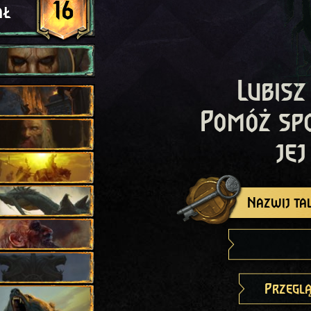
16
ał
Lubisz
Pomóż sp
jej
Nazwij tal
Przeglą