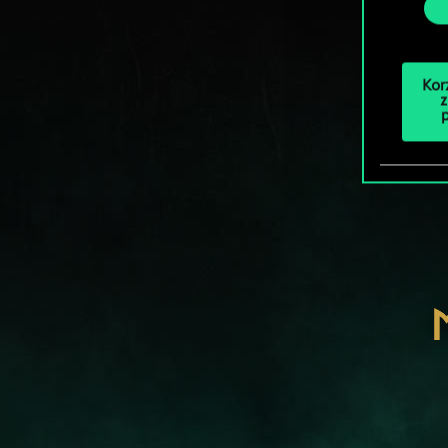
Kor
z