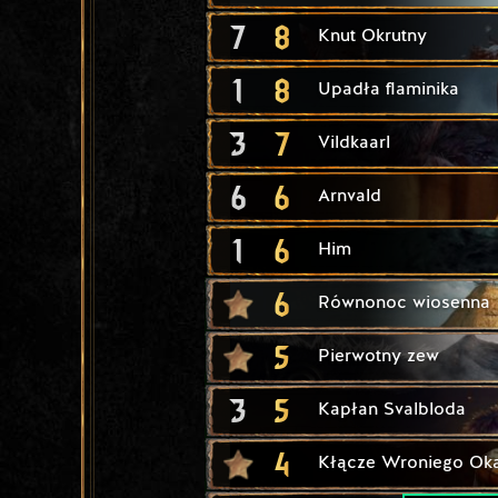
7
8
Knut Okrutny
1
8
Upadła flaminika
3
7
Vildkaarl
6
6
Arnvald
1
6
Him
6
Równonoc wiosenna
5
Pierwotny zew
3
5
Kapłan Svalbloda
4
Kłącze Wroniego Ok