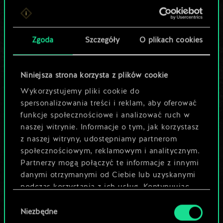
Lubisz grać tą talią?
Pomóż społeczności
Zgoda
Szczegóły
O plikach cookies
odkryć jej
potencjał!
Niniejsza strona korzysta z plików cookie
Wykorzystujemy pliki cookie do
spersonalizowania treści i reklam, aby oferować
Nazwij talię i opisz swoją strategię
funkcje społecznościowe i analizować ruch w
naszej witrynie. Informacje o tym, jak korzystasz
z naszej witryny, udostępniamy partnerom
Edytuj talię
społecznościowym, reklamowym i analitycznym.
Partnerzy mogą połączyć te informacje z innymi
LUB
danymi otrzymanymi od Ciebie lub uzyskanymi
podczas korzystania z ich usług. Kontynuując
korzystanie z naszej witryny, zgadasz się na
Wybór
Przeglądaj talie społeczności
używanie plików cookie.
Niezbędne
zgody