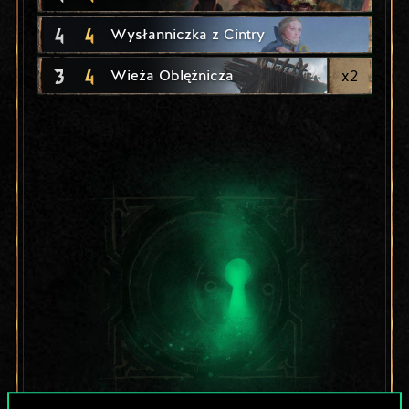
4
4
Wysłanniczka z Cintry
3
4
x
2
Wieża Oblężnicza