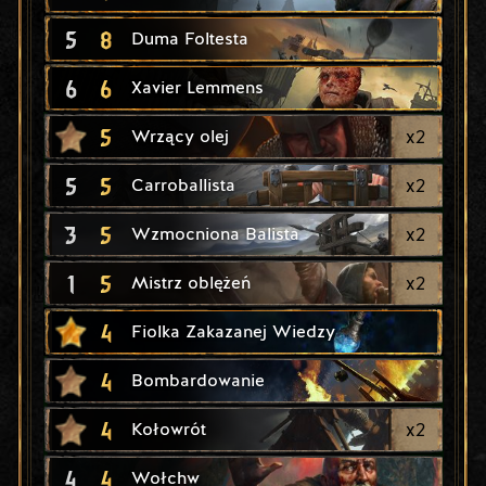
5
8
Duma Foltesta
6
6
Xavier Lemmens
5
x
2
Wrzący olej
5
5
x
2
Carroballista
3
5
x
2
Wzmocniona Balista
1
5
x
2
Mistrz oblężeń
4
Fiolka Zakazanej Wiedzy
4
Bombardowanie
4
x
2
Kołowrót
4
4
Wołchw