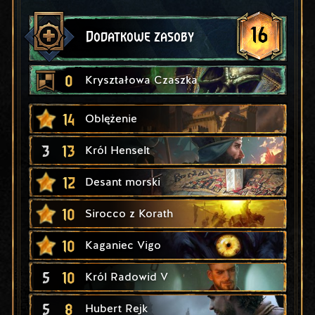
16
Dodatkowe zasoby
0
Kryształowa Czaszka
14
Oblężenie
3
13
Król Henselt
12
Desant morski
10
Sirocco z Korath
10
Kaganiec Vigo
5
10
Król Radowid V
5
8
Hubert Rejk