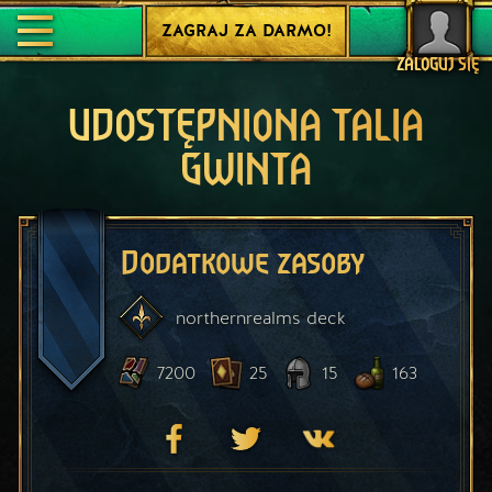
ZAGRAJ ZA DARMO!
ZALOGUJ SIĘ
UDOSTĘPNIONA TALIA
GWINTA
Dodatkowe zasoby
northernrealms
deck
7200
25
15
163