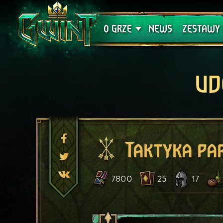
Wsparcie techniczne
Krwawa K
O GRZE
NEWS
ZESTAWY 
UD
Taktyka pa
7800
25
17