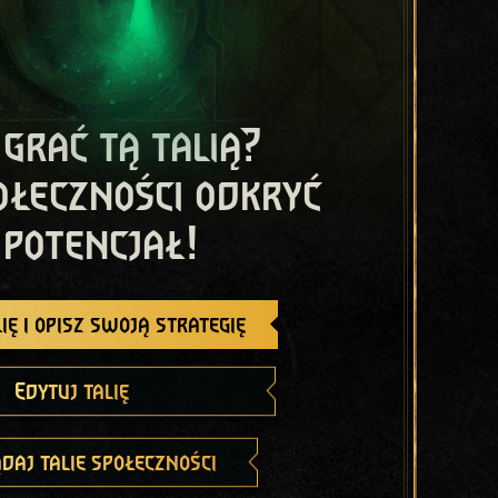
 grać tą talią?
ołeczności odkryć
 potencjał!
ię i opisz swoją strategię
Edytuj talię
daj talie społeczności