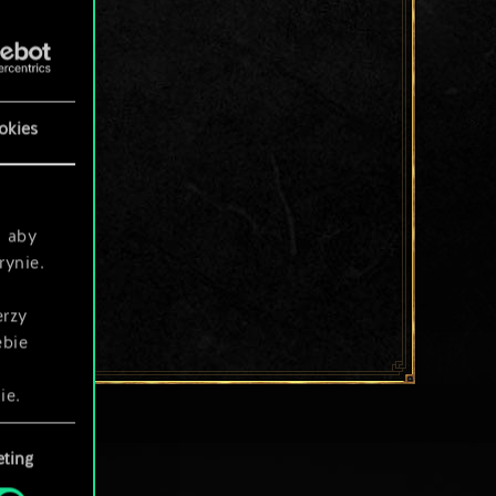
okies
, aby
rynie.
erzy
ebie
ie.
ting