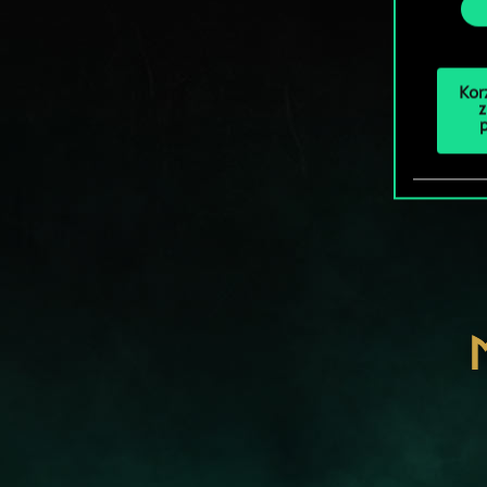
Kor
z