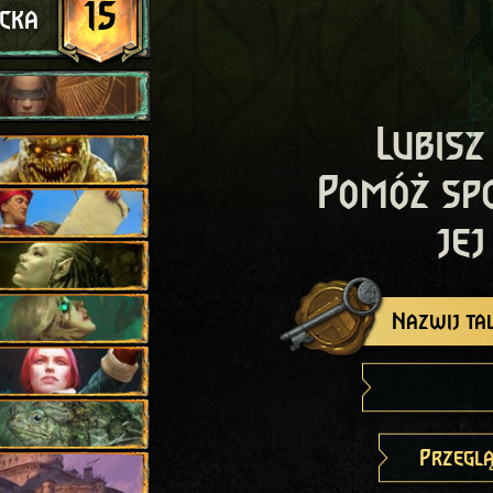
15
ncka
Lubisz
Pomóż sp
jej
Nazwij tal
Przeglą