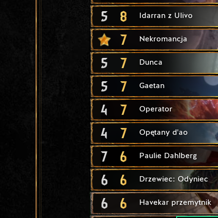
5
8
Idarran z Ulivo
7
Nekromancja
5
7
Dunca
5
7
Gaetan
4
7
Operator
4
7
Opętany d'ao
7
6
Paulie Dahlberg
6
6
Drzewiec: Odyniec
6
6
Havekar przemytnik