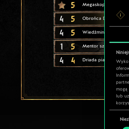
5
Megaskop
4
5
Obrońca Dol Blathan
4
5
Wiedźmin szkoły Kot
1
5
Mentor szkoły Kota
Niniej
4
4
Driada piastunka
Wykor
ofero
Inform
partn
mogą 
lub u
korzys
Wybór
Nie
zgody