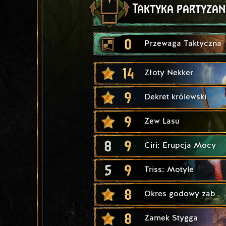
Taktyka partyza
0
Przewaga Taktyczna
14
Złoty Nekker
9
Dekret królewski
9
Zew Lasu
8
9
Ciri: Erupcja Mocy
5
9
Triss: Motyle
8
Okres godowy żab
8
Zamek Stygga