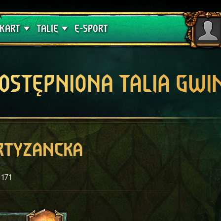
lątwa
Poradniki
KART
TALIE
E-SPORT
OSTĘPNIONA TALIA GWI
rtyzancka
171