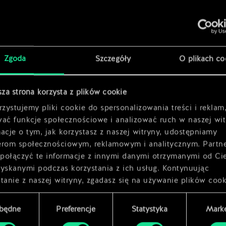
x
2
na
x
2
a
x
2
Zgoda
Szczegóły
O plikach co
x
2
sza strona korzysta z plików cookie
zystujemy pliki cookie do spersonalizowania treści i reklam
wać funkcje społecznościowe i analizować ruch w naszej wit
acje o tym, jak korzystasz z naszej witryny, udostępniamy
erom społecznościowym, reklamowym i analitycznym. Partn
połączyć te informacje z innymi danymi otrzymanymi od Ci
zyskanymi podczas korzystania z ich usług. Kontynuując
tanie z naszej witryny, zgadasz się na używanie plików cook
zbędne
Preferencje
Statystyka
Marke