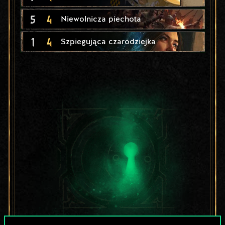
5
4
Niewolnicza piechota
1
4
Szpiegująca czarodziejka