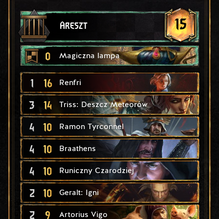
15
Areszt
0
Magiczna lampa
1
16
Renfri
3
14
Triss: Deszcz Meteorów
4
10
Ramon Tyrconnel
4
10
Braathens
4
10
Runiczny Czarodziej
2
10
Geralt: Igni
2
9
Artorius Vigo