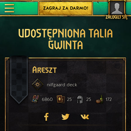
ZAGRAJ ZA DARMO!
ZALOGUJ SIĘ
UDOSTĘPNIONA TALIA
GWINTA
Areszt
nilfgaard
deck
6860
25
25
172