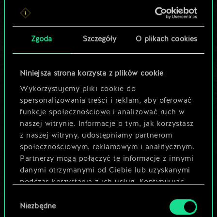
Lubisz grać tą talią?
Pomóż społeczności
Zgoda
Szczegóły
O plikach cookies
odkryć jej
potencjał!
Niniejsza strona korzysta z plików cookie
Wykorzystujemy pliki cookie do
spersonalizowania treści i reklam, aby oferować
Nazwij talię i opisz swoją strategię
funkcje społecznościowe i analizować ruch w
naszej witrynie. Informacje o tym, jak korzystasz
z naszej witryny, udostępniamy partnerom
Edytuj talię
społecznościowym, reklamowym i analitycznym.
Partnerzy mogą połączyć te informacje z innymi
LUB
danymi otrzymanymi od Ciebie lub uzyskanymi
podczas korzystania z ich usług. Kontynuując
korzystanie z naszej witryny, zgadasz się na
Wybór
Przeglądaj talie społeczności
używanie plików cookie.
Niezbędne
zgody