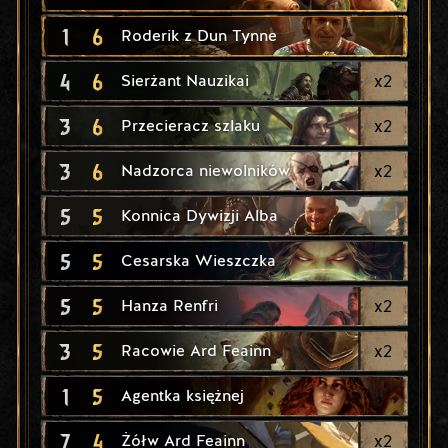
1
6
Roderik z Dun Tynne
4
6
x
2
Sierżant Nauzikai
3
6
x
2
Przecieracz szlaku
3
6
x
2
Nadzorca niewolników
5
5
Konnica Dywizji Alba
5
5
Cesarska Wieszczka
5
5
x
2
Hanza Renfri
3
5
x
2
Racowie Ard Feainn
1
5
Agentka księżnej
7
4
x
2
Żółw Ard Feainn