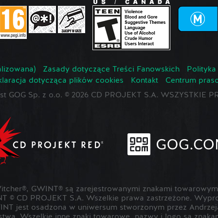
lizowana)
Zasady dotyczące Treści Fanowskich
Polityka
laracja dotycząca plików cookies
Kontakt
Centrum pras
jest GOG Sp. z o.o. © 2026 CD PROJEKT S.A. WSZYSTKI
cher®, GWINT® są zarejestrowanymi znakami towarowymi
T © CD PROJEKT S.A. Wszelkie prawa zastrzeżone. Wypr
NT jest osadzona w uniwersum stworzonym przez Andrzeja
rstwa. Wszelkie inne znaki towarowe, nazwy i logo są znak