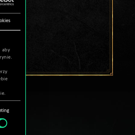
okies
, aby
rynie.
erzy
ebie
ie.
ting