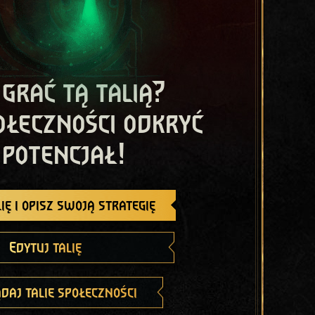
 grać tą talią?
ołeczności odkryć
 potencjał!
ię i opisz swoją strategię
Edytuj talię
daj talie społeczności