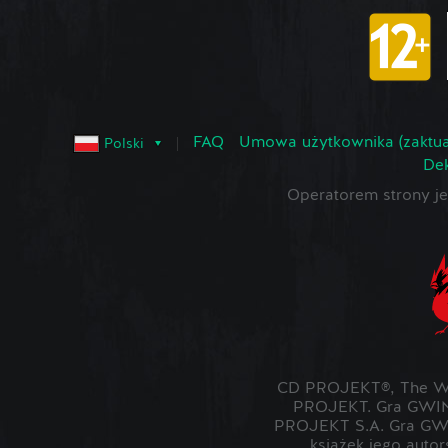
FAQ
Umowa użytkownika (zaktua
Polski
Dek
Operatorem strony 
CD PROJEKT®, The Wit
PROJEKT. Gra GWIN
PROJEKT S.A. Gra GWI
książek jego auto