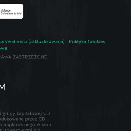
 prywatności (zaktualizowana)
Polityka Cookies
owe
E PRAWA ZASTRZEŻONE
 grupy kapitałowej CD
odukowane przez CD
 Sapkowskiego w serii
ami towarowymi lub