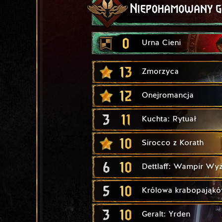
Niepohamowany g
0
Urna Cieni
13
Zmorzyca
12
Onejromancja
3
11
Kuchta: Rytuał
10
Sirocco z Korath
6
10
Dettlaff: Wampir Wy
5
10
Królowa krabopająk
3
10
Geralt: Yrden