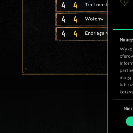
4
4
Troll mostowy
4
4
Wołchw
4
4
Endriaga wojownik
Niniej
Wykor
ofero
Inform
partn
mogą 
lub u
korzys
Wybór
Nie
zgody