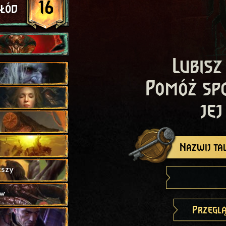
16
łód
Lubisz
Pomóż sp
jej
Nazwij tal
ższy
ów
Przeglą