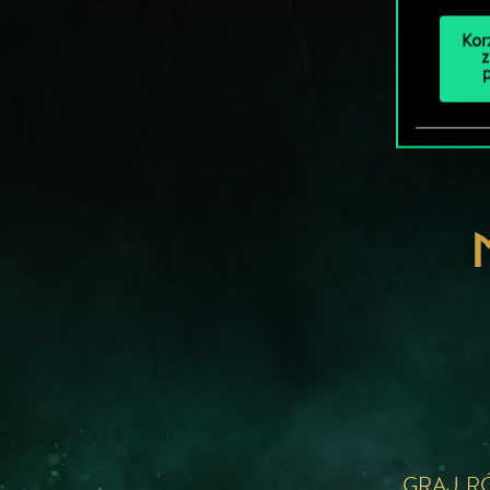
Kor
z
GRAJ R