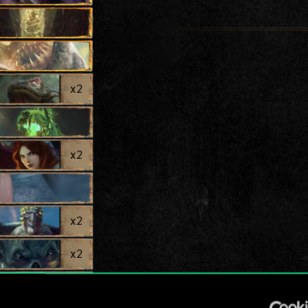
x
2
x
2
x
2
x
2