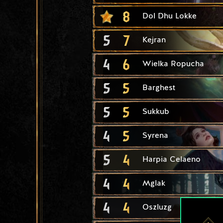
8
Dol Dhu Lokke
5
7
Kejran
4
6
Wielka Ropucha
5
5
Barghest
5
5
Sukkub
4
5
Syrena
5
4
Harpia Celaeno
4
4
Mglak
4
4
Oszluzg