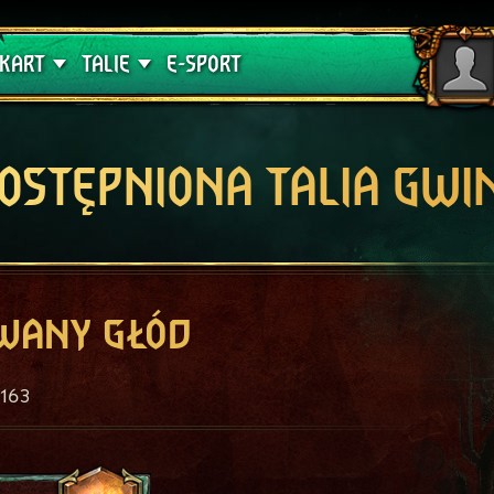
lątwa
Poradniki
KART
TALIE
E-SPORT
OSTĘPNIONA TALIA GWI
wany głód
163