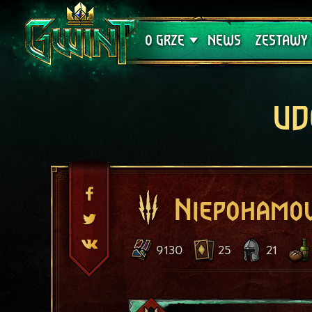
Wsparcie techniczne
Krwawa K
O GRZE
NEWS
ZESTAWY 
UD
Niepohamo
9130
25
21