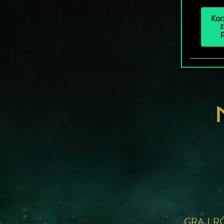
Kor
z
GRAJ R