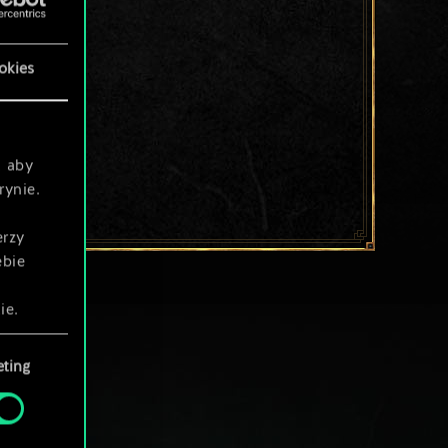
okies
, aby
rynie.
erzy
ebie
ie.
ting