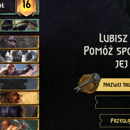
16
ał
Lubisz
Pomóż sp
jej
Nazwij tal
Przeglą