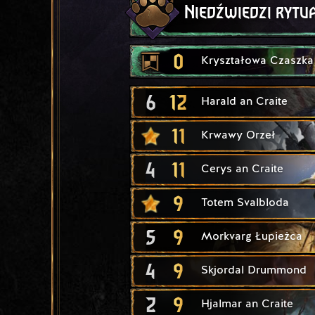
Niedźwiedzi rytu
0
Kryształowa Czaszka
6
12
Harald an Craite
11
Krwawy Orzeł
4
11
Cerys an Craite
9
Totem Svalbloda
5
9
Morkvarg Łupieżca
4
9
Skjordal Drummond
2
9
Hjalmar an Craite