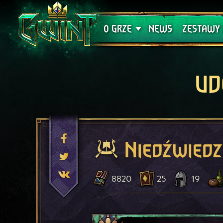
Wsparcie techniczne
Krwawa K
O GRZE
NEWS
ZESTAWY 
UD
Niedźwiedz
8820
25
19