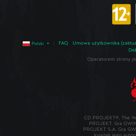
FAQ
Umowa użytkownika (zaktua
Polski
Dek
Operatorem strony 
CD PROJEKT®, The Wit
PROJEKT. Gra GWIN
PROJEKT S.A. Gra GWI
książek jego auto