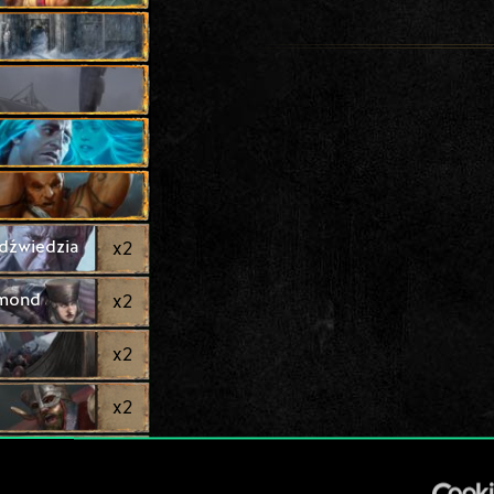
dźwiedzia
x
2
mmond
x
2
x
2
x
2
x
2