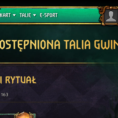
lątwa
Poradniki
KART
TALIE
E-SPORT
OSTĘPNIONA TALIA GWI
i rytuał
163