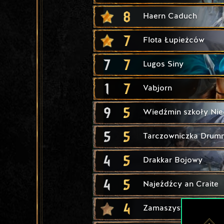
8
Haern Caduch
7
Flota Łupieżców
7
7
Lugos Siny
1
7
Vabjorn
9
5
Wiedźmin szkoły Nie
5
5
Tarczowniczka Dru
4
5
Drakkar Bojowy
4
5
Najeźdźcy an Craite
4
Zamaszysty cios