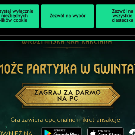
zystaj wyłącznie
Zezwól na
 niezbędnych
Zezwól na wybór
wszystkie
plików cookie
ciasteczka
MOŻE PARTYJKA W GWINTA
ZAGRAJ ZA DARMO
NA PC
Gra zawiera opcjonalne mikrotransakcje
ÓWNIEŻ NA: