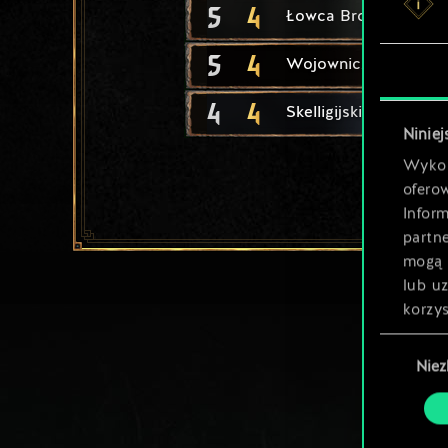
5
4
Łowca Brokvar
5
4
Wojowniczka Tuirsea
4
4
Skelligijski Maruder
Niniej
Wykor
ofero
Inform
partn
mogą 
lub u
korzys
Wybór
Nie
zgody