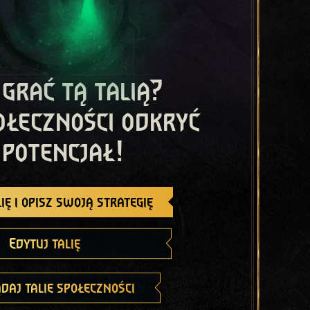
 grać tą talią?
ołeczności odkryć
 potencjał!
ię i opisz swoją strategię
Edytuj talię
daj talie społeczności