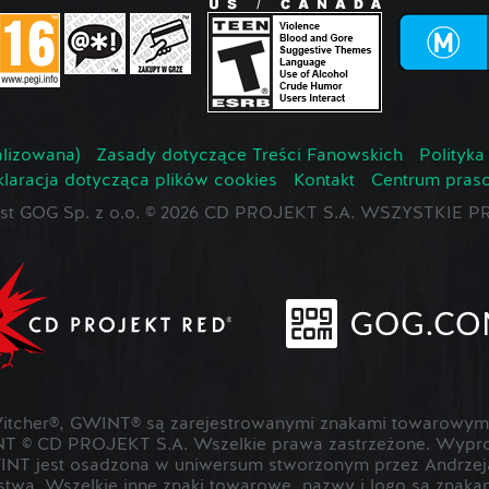
lizowana)
Zasady dotyczące Treści Fanowskich
Polityka
laracja dotycząca plików cookies
Kontakt
Centrum pras
jest GOG Sp. z o.o. © 2026 CD PROJEKT S.A. WSZYSTKI
cher®, GWINT® są zarejestrowanymi znakami towarowymi
T © CD PROJEKT S.A. Wszelkie prawa zastrzeżone. Wypr
NT jest osadzona w uniwersum stworzonym przez Andrzeja
rstwa. Wszelkie inne znaki towarowe, nazwy i logo są znak