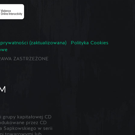
 prywatności (zaktualizowana)
Polityka Cookies
owe
E PRAWA ZASTRZEŻONE
 grupy kapitałowej CD
odukowane przez CD
 Sapkowskiego w serii
ami towarowymi lub