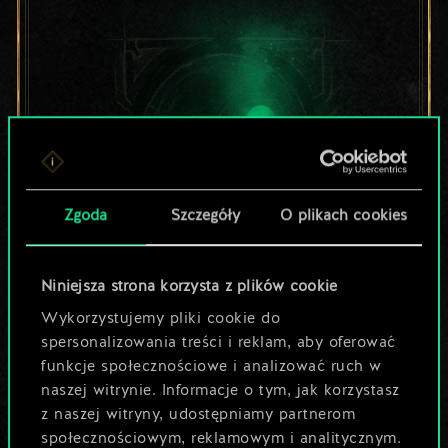
Zgoda
Szczegóły
O plikach cookies
Niniejsza strona korzysta z plików cookie
Lubisz grać tą talią?
Wykorzystujemy pliki cookie do
Pomóż społeczności
spersonalizowania treści i reklam, aby oferować
funkcje społecznościowe i analizować ruch w
odkryć jej
naszej witrynie. Informacje o tym, jak korzystasz
z naszej witryny, udostępniamy partnerom
potencjał!
społecznościowym, reklamowym i analitycznym.