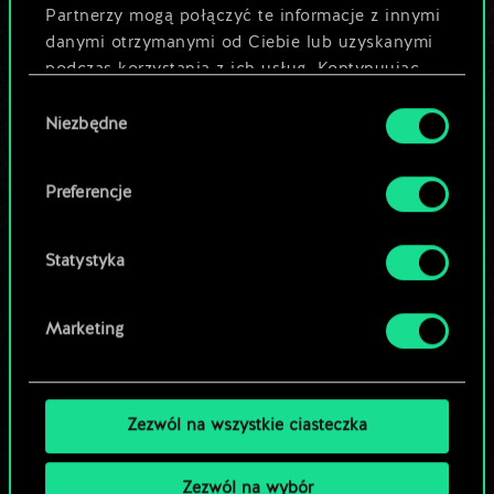
Partnerzy mogą połączyć te informacje z innymi
danymi otrzymanymi od Ciebie lub uzyskanymi
Nazwij talię i opisz swoją strategię
podczas korzystania z ich usług. Kontynuując
korzystanie z naszej witryny, zgadasz się na
Wybór
używanie plików cookie.
Niezbędne
Edytuj talię
zgody
LUB
Preferencje
Statystyka
Przeglądaj talie społeczności
Marketing
Zezwól na wszystkie ciasteczka
Zezwól na wybór