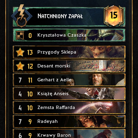
15
Natchniony zapał
0
Kryształowa Czaszka
13
Przygody Sklepa
12
Desant morski
7
11
Gerhart z Aelle
4
10
Książę Anseis
4
10
Zemsta Raffarda
7
9
Radeyah
6
9
Krwawy Baron