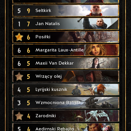
5
9
Seltkirk
1
7
Jan Natalis
6
Posiłki
6
6
Margarita Laux-Antille
6
5
Maxii Van Dekkar
5
Wrzący olej
4
5
Lyrijski kusznik
3
5
Wzmocniona Balista
4
Zarodniki
5
4
Aedirnski Rębajło