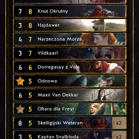
7
8
Knut Okrutny
3
8
Hajdawer
4
7
Narzeczona Morza
3
7
Vildkaarl
6
6
Dorregaray z Vole
5
Odnowa
6
5
Maxii Van Dekkar
5
Ofiara dla Freyi
8
5
x
2
Skelligijski Weteran
3
5
x
2
Kapłan Svalbloda