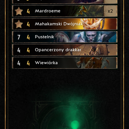
4
x
2
Mardroeme
4
Mahakamski Dwójniak
7
4
Pustelnik
4
4
Opancerzony drakkar
4
4
Wiewiórka