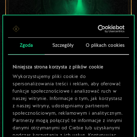
Zgoda
Szczegóły
O plikach cookies
Lubisz grać tą talią?
Pomóż społeczności
Niniejsza strona korzysta z plików cookie
odkryć jej
Wykorzystujemy pliki cookie do
spersonalizowania treści i reklam, aby oferować
potencjał!
funkcje społecznościowe i analizować ruch w
naszej witrynie. Informacje o tym, jak korzystasz
z naszej witryny, udostępniamy partnerom
Nazwij talię i opisz swoją strategię
społecznościowym, reklamowym i analitycznym.
Partnerzy mogą połączyć te informacje z innymi
danymi otrzymanymi od Ciebie lub uzyskanymi
Edytuj talię
podczas korzystania z ich usług. Kontynuując