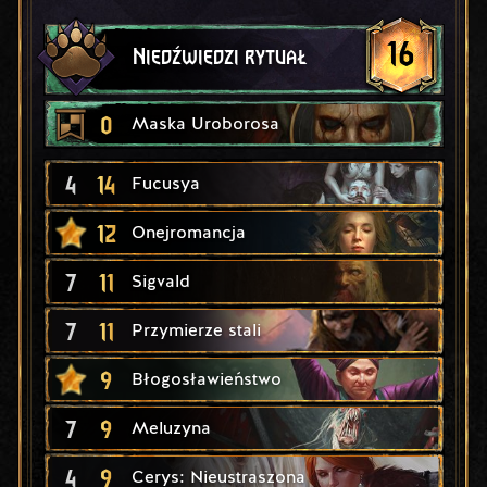
16
Niedźwiedzi rytuał
0
Maska Uroborosa
4
14
Fucusya
12
Onejromancja
7
11
Sigvald
7
11
Przymierze stali
9
Błogosławieństwo
7
9
Meluzyna
4
9
Cerys: Nieustraszona