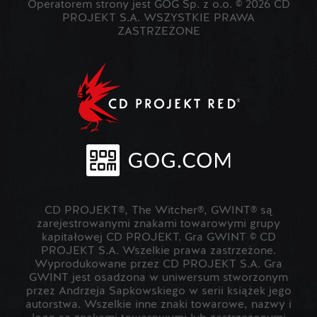
Operatorem strony jest GOG Sp. z o.o. © 2026 CD
PROJEKT S.A. WSZYSTKIE PRAWA
ZASTRZEŻONE
CD PROJEKT®, The Witcher®, GWINT® są
zarejestrowanymi znakami towarowymi grupy
kapitałowej CD PROJEKT. Gra GWINT © CD
PROJEKT S.A. Wszelkie prawa zastrzeżone.
Wyprodukowane przez CD PROJEKT S.A. Gra
GWINT jest osadzona w uniwersum stworzonym
przez Andrzeja Sapkowskiego w serii książek jego
autorstwa. Wszelkie inne znaki towarowe, nazwy i