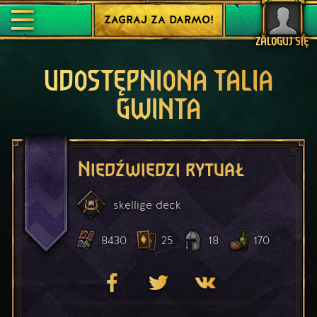
ZAGRAJ ZA DARMO!
ZALOGUJ SIĘ
UDOSTĘPNIONA TALIA
GWINTA
Niedźwiedzi rytuał
skellige
deck
8430
25
18
170