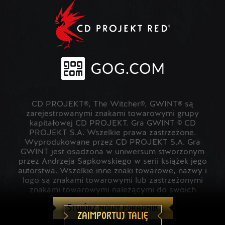
CD PROJEKT®, The Witcher®, GWINT® są
zarejestrowanymi znakami towarowymi grupy
kapitałowej CD PROJEKT. Gra GWINT © CD
PROJEKT S.A. Wszelkie prawa zastrzeżone.
Wyprodukowane przez CD PROJEKT S.A. Gra
GWINT jest osadzona w uniwersum stworzonym
przez Andrzeja Sapkowskiego w serii książek jego
autorstwa. Wszelkie inne znaki towarowe, nazwy i
logo są znakami towarowymi lub zastrzeżonymi
znakami towarowymi należącymi do swoich
prawowitych właścicieli.
Stwórz nowy poradnik
ZAIMPORTUJ TALIĘ