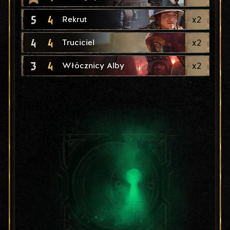
5
4
x
2
Rekrut
4
4
x
2
Truciciel
3
4
x
2
Włócznicy Alby