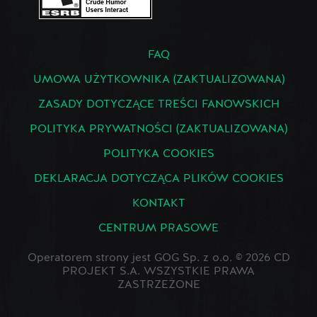
FAQ
UMOWA UŻYTKOWNIKA (ZAKTUALIZOWANA)
ZASADY DOTYCZĄCE TREŚCI FANOWSKICH
POLITYKA PRYWATNOŚCI (ZAKTUALIZOWANA)
POLITYKA COOKIES
DEKLARACJA DOTYCZĄCA PLIKÓW COOKIES
KONTAKT
CENTRUM PRASOWE
Operatorem strony jest GOG Sp. z o.o. © 2026 CD
PROJEKT S.A. WSZYSTKIE PRAWA
ZASTRZEŻONE