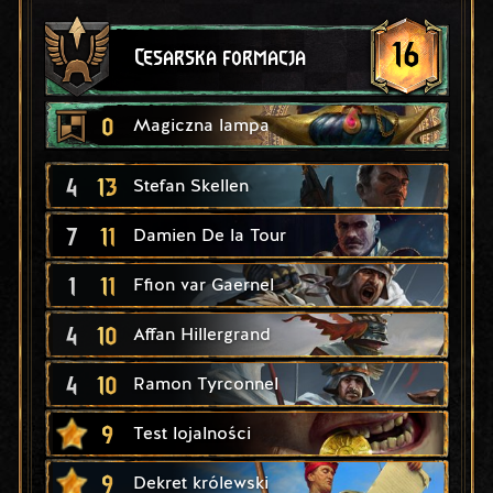
16
Cesarska formacja
0
Magiczna lampa
4
13
Stefan Skellen
7
11
Damien De la Tour
1
11
Ffion var Gaernel
4
10
Affan Hillergrand
4
10
Ramon Tyrconnel
9
Test lojalności
9
Dekret królewski