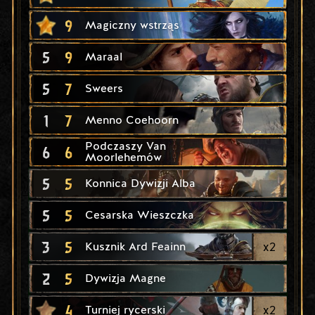
9
Magiczny wstrząs
5
9
Maraal
5
7
Sweers
1
7
Menno Coehoorn
Podczaszy Van
6
6
Moorlehemów
5
5
Konnica Dywizji Alba
5
5
Cesarska Wieszczka
3
5
x
2
Kusznik Ard Feainn
2
5
Dywizja Magne
4
x
2
Turniej rycerski