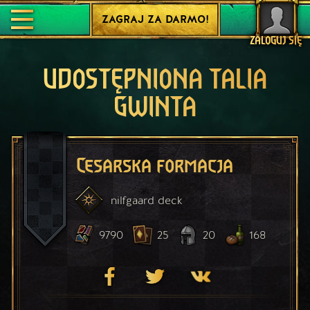
ZAGRAJ ZA DARMO!
ZALOGUJ SIĘ
UDOSTĘPNIONA TALIA
GWINTA
Cesarska formacja
nilfgaard
deck
9790
25
20
168