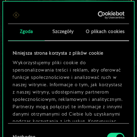
Lubisz grać tą talią?
Zgoda
Szczegóły
O plikach cookies
Pomóż społeczności
odkryć jej
Niniejsza strona korzysta z plików cookie
potencjał!
Wykorzystujemy pliki cookie do
spersonalizowania treści i reklam, aby oferować
funkcje społecznościowe i analizować ruch w
Nazwij talię i opisz swoją strategię
naszej witrynie. Informacje o tym, jak korzystasz
z naszej witryny, udostępniamy partnerom
społecznościowym, reklamowym i analitycznym.
Edytuj talię
Partnerzy mogą połączyć te informacje z innymi
danymi otrzymanymi od Ciebie lub uzyskanymi
LUB
podczas korzystania z ich usług. Kontynuując
korzystanie z naszej witryny, zgadasz się na
Wybór
używanie plików cookie.