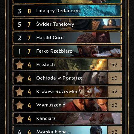
3
8
Latający Redańczyk
5
7
Świder Tunelowy
2
7
Harald Gord
1
7
Ferko Rzeźbiarz
4
x
2
Fisstech
4
x
2
Ochłoda w Pontarze
4
x
2
Krwawa Rozrywka
4
x
2
Wymuszenie
4
Kanciarz
4
4
x
2
Morska hiena