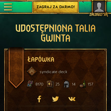
ZAGRAJ ZA DARMO!
ZALOGUJ SIĘ
UDOSTĘPNIONA TALIA
GWINTA
Łapówka
syndicate
deck
8170
25
14
157