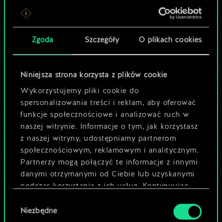
Lubisz grać tą talią?
Pomóż społeczności
Zgoda
Szczegóły
O plikach cookies
odkryć jej
potencjał!
Niniejsza strona korzysta z plików cookie
Wykorzystujemy pliki cookie do
spersonalizowania treści i reklam, aby oferować
Nazwij talię i opisz swoją strategię
funkcje społecznościowe i analizować ruch w
naszej witrynie. Informacje o tym, jak korzystasz
z naszej witryny, udostępniamy partnerom
Edytuj talię
społecznościowym, reklamowym i analitycznym.
Partnerzy mogą połączyć te informacje z innymi
LUB
danymi otrzymanymi od Ciebie lub uzyskanymi
podczas korzystania z ich usług. Kontynuując
korzystanie z naszej witryny, zgadasz się na
Wybór
Przeglądaj talie społeczności
używanie plików cookie.
Niezbędne
zgody