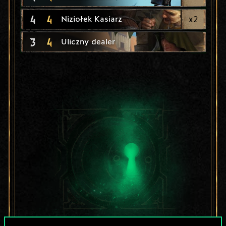
4
4
x
2
Niziołek Kasiarz
3
4
Uliczny dealer