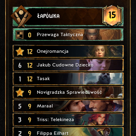
15
Łapówka
0
Przewaga Taktyczna
12
Onejromancja
6
12
Jakub Cudowne Dziecko
1
12
Tasak
9
Novigradzka Sprawiedliwość
5
9
Maraal
3
9
Triss: Telekineza
2
9
Filippa Eilhart