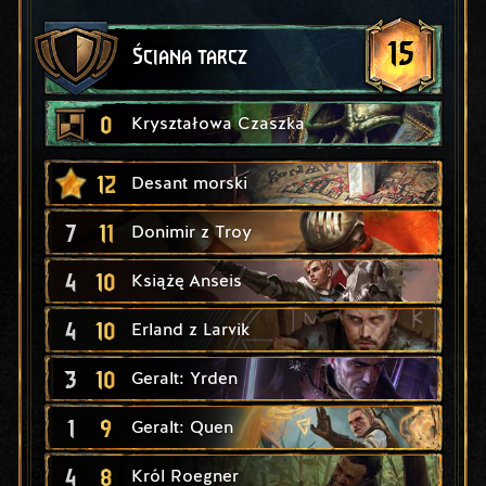
15
Ściana tarcz
0
Kryształowa Czaszka
12
Desant morski
7
11
Donimir z Troy
4
10
Książę Anseis
4
10
Erland z Larvik
3
10
Geralt: Yrden
1
9
Geralt: Quen
4
8
Król Roegner