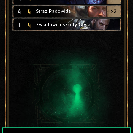
4
4
x
2
Straż Radowida
1
4
Zwiadowca szkoły Gryfa