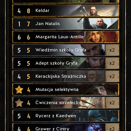
4
8
Keldar
1
7
Jan Natalis
6
6
Margarita Laux-Antille
5
5
x
2
Wiedźmin szkoły Gryfa
5
5
x
2
Adept szkoły Gryfa
4
5
x
2
Kerackijska Strażniczka
4
Mutacja selektywna
4
x
2
Ćwiczenia strzeleckie
5
4
Rycerz z Kaedwen
4
4
x
2
Grawer z Cintry