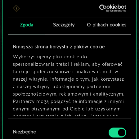
Lubisz grać tą talią?
Pomóż społeczności
Zgoda
Szczegóły
O plikach cookies
odkryć jej
potencjał!
Niniejsza strona korzysta z plików cookie
Wykorzystujemy pliki cookie do
spersonalizowania treści i reklam, aby oferować
Nazwij talię i opisz swoją strategię
funkcje społecznościowe i analizować ruch w
naszej witrynie. Informacje o tym, jak korzystasz
z naszej witryny, udostępniamy partnerom
Edytuj talię
społecznościowym, reklamowym i analitycznym.
Partnerzy mogą połączyć te informacje z innymi
LUB
danymi otrzymanymi od Ciebie lub uzyskanymi
podczas korzystania z ich usług. Kontynuując
korzystanie z naszej witryny, zgadasz się na
Wybór
Przeglądaj talie społeczności
używanie plików cookie.
Niezbędne
zgody