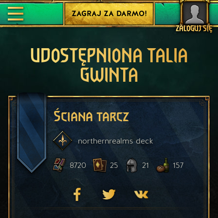
ZAGRAJ ZA DARMO!
ZALOGUJ SIĘ
UDOSTĘPNIONA TALIA
GWINTA
Ściana tarcz
northernrealms
deck
8720
25
21
157