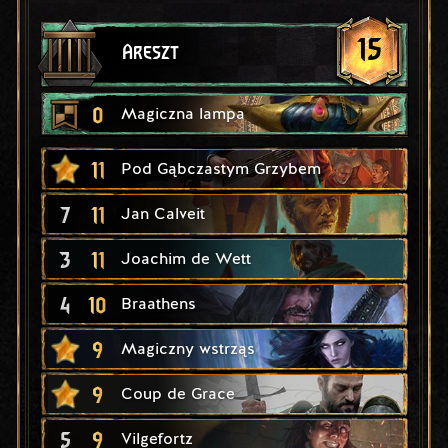
15
Areszt
0
Magiczna lampa
11
Pod Gąbczastym Grzybem
7
11
Jan Calveit
3
11
Joachim de Wett
4
10
Braathens
9
Magiczny wstrząs
9
Coup de Grace
5
9
Vilgefortz