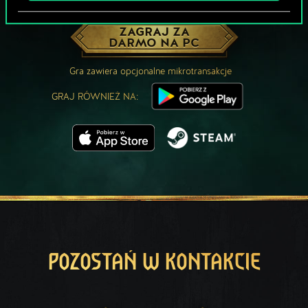
MOŻE PARTYJKA W GWINTA?
ZAGRAJ ZA
DARMO NA PC
Gra zawiera opcjonalne mikrotransakcje
GRAJ RÓWNIEŻ NA:
POZOSTAŃ W KONTAKCIE