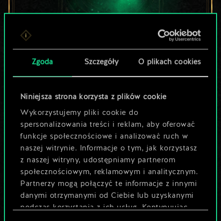
Lubisz grać tą talią?
Zgoda
Szczegóły
O plikach cookies
Pomóż społeczności
odkryć jej
Niniejsza strona korzysta z plików cookie
Wykorzystujemy pliki cookie do
potencjał!
spersonalizowania treści i reklam, aby oferować
funkcje społecznościowe i analizować ruch w
naszej witrynie. Informacje o tym, jak korzystasz
Nazwij talię i opisz swoją strategię
z naszej witryny, udostępniamy partnerom
społecznościowym, reklamowym i analitycznym.
Partnerzy mogą połączyć te informacje z innymi
Edytuj talię
danymi otrzymanymi od Ciebie lub uzyskanymi
podczas korzystania z ich usług. Kontynuując
LUB
korzystanie z naszej witryny, zgadasz się na