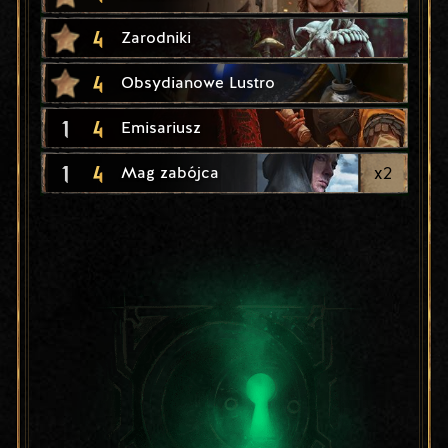
4
Zarodniki
4
Obsydianowe Lustro
1
4
Emisariusz
1
4
x
2
Mag zabójca