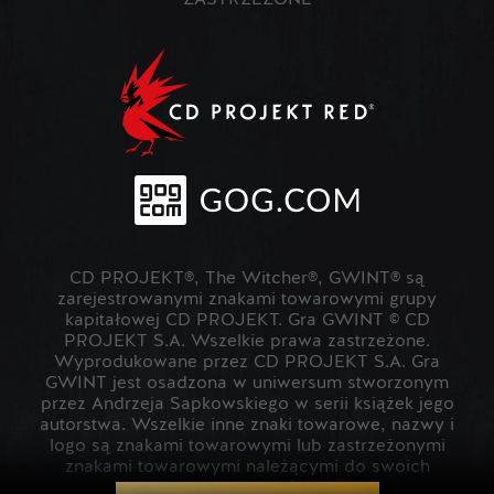
ZASTRZEŻONE
CD PROJEKT®, The Witcher®, GWINT® są
zarejestrowanymi znakami towarowymi grupy
kapitałowej CD PROJEKT. Gra GWINT © CD
PROJEKT S.A. Wszelkie prawa zastrzeżone.
Wyprodukowane przez CD PROJEKT S.A. Gra
GWINT jest osadzona w uniwersum stworzonym
przez Andrzeja Sapkowskiego w serii książek jego
autorstwa. Wszelkie inne znaki towarowe, nazwy i
logo są znakami towarowymi lub zastrzeżonymi
znakami towarowymi należącymi do swoich
prawowitych właścicieli.