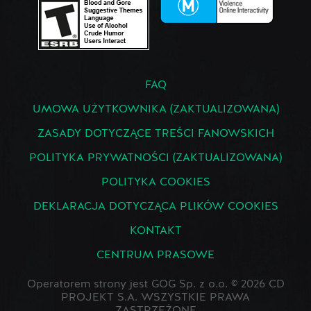
FAQ
UMOWA UŻYTKOWNIKA (ZAKTUALIZOWANA)
ZASADY DOTYCZĄCE TREŚCI FANOWSKICH
POLITYKA PRYWATNOŚCI (ZAKTUALIZOWANA)
POLITYKA COOKIES
DEKLARACJA DOTYCZĄCA PLIKÓW COOKIES
KONTAKT
CENTRUM PRASOWE
Operatorem strony jest GOG Sp. z o.o. © 2026 CD
PROJEKT S.A. WSZYSTKIE PRAWA