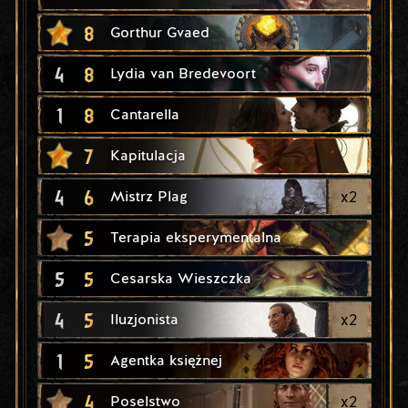
8
Gorthur Gvaed
4
8
Lydia van Bredevoort
1
8
Cantarella
7
Kapitulacja
4
6
x
2
Mistrz Plag
5
Terapia eksperymentalna
5
5
Cesarska Wieszczka
4
5
x
2
Iluzjonista
1
5
Agentka księżnej
4
x
2
Poselstwo