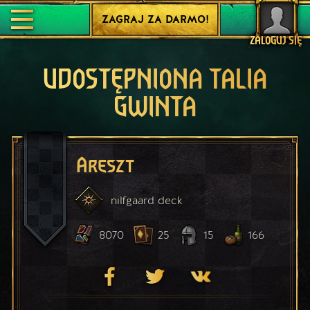
ZAGRAJ ZA DARMO!
ZALOGUJ SIĘ
UDOSTĘPNIONA TALIA
GWINTA
Areszt
nilfgaard
deck
8070
25
15
166