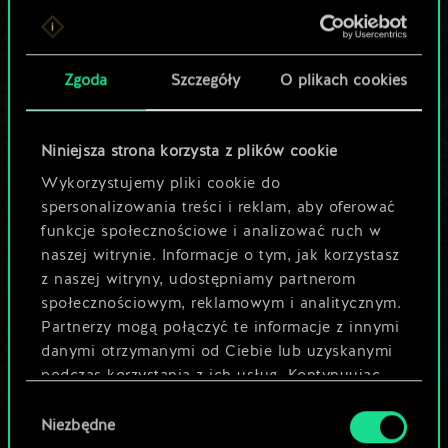
Lubisz grać tą talią?
Pomóż społeczności
Zgoda
Szczegóły
O plikach cookies
odkryć jej
potencjał!
Niniejsza strona korzysta z plików cookie
Wykorzystujemy pliki cookie do
spersonalizowania treści i reklam, aby oferować
Nazwij talię i opisz swoją strategię
funkcje społecznościowe i analizować ruch w
naszej witrynie. Informacje o tym, jak korzystasz
z naszej witryny, udostępniamy partnerom
Edytuj talię
społecznościowym, reklamowym i analitycznym.
Partnerzy mogą połączyć te informacje z innymi
LUB
danymi otrzymanymi od Ciebie lub uzyskanymi
podczas korzystania z ich usług. Kontynuując
korzystanie z naszej witryny, zgadasz się na
Wybór
Przeglądaj talie społeczności
używanie plików cookie.
Niezbędne
zgody