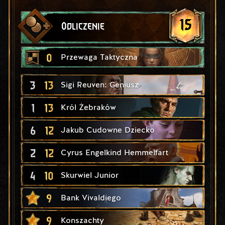
15
Odliczenie
0
Przewaga Taktyczna
3
13
Sigi Reuven: Geniusz
1
13
Król Żebraków
6
12
Jakub Cudowne Dziecko
2
12
Cyrus Engelkind Hemmelfart
4
10
Skurwiel Junior
9
Bank Vivaldiego
9
Konszachty