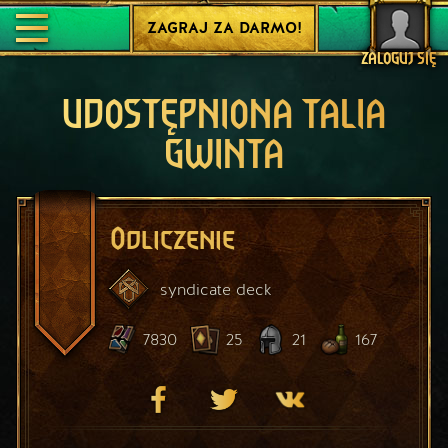
ZAGRAJ ZA DARMO!
ZALOGUJ SIĘ
UDOSTĘPNIONA TALIA
GWINTA
Odliczenie
syndicate
deck
7830
25
21
167