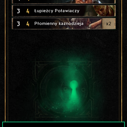
3
4
Łupieżcy Poławiaczy
3
4
x
2
Płomienny kaznodzieja