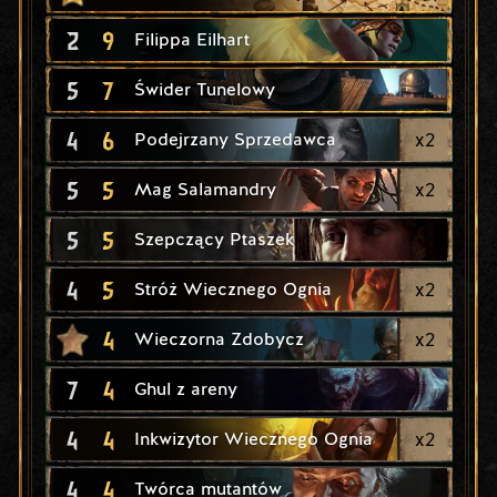
2
9
Filippa Eilhart
5
7
Świder Tunelowy
4
6
x
2
Podejrzany Sprzedawca
5
5
x
2
Mag Salamandry
5
5
Szepczący Ptaszek
4
5
x
2
Stróż Wiecznego Ognia
4
x
2
Wieczorna Zdobycz
7
4
Ghul z areny
4
4
x
2
Inkwizytor Wiecznego Ognia
4
4
Twórca mutantów