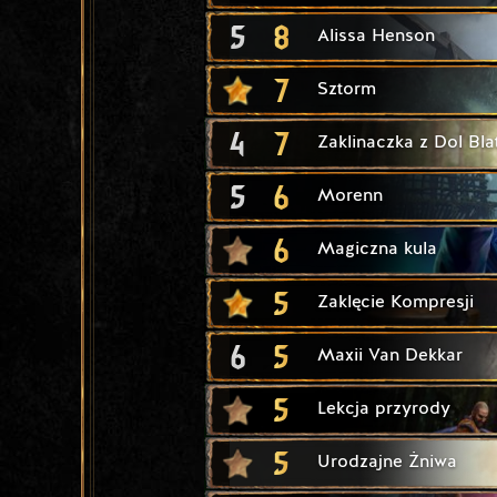
5
8
Alissa Henson
7
Sztorm
4
7
Zaklinaczka z Dol Bl
5
6
Morenn
6
Magiczna kula
5
Zaklęcie Kompresji
6
5
Maxii Van Dekkar
5
Lekcja przyrody
5
Urodzajne Żniwa