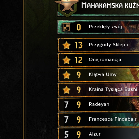
Mahakamska kuźn
0
Przeklęty zwój
13
Przygody Sklepa
12
Onejromancja
9
Klątwa Umy
9
Kraina Tysiąca Baśni
7
9
Radeyah
7
9
Francesca Findabair
5
9
Alzur