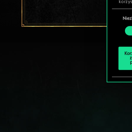
korzys
Wybór
Nie
zgody
Kor
z