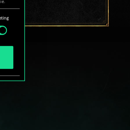
ie.
ting