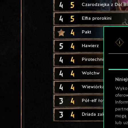
4
5
Czarodziejka z Dol B
4
5
Elfia prorokini
4
Pakt
5
4
Hawierz
4
4
Pirotechnik
4
4
Wołchw
Niniej
4
4
Wiewiórka
Wykor
ofero
3
4
Pół-elf łowca
Inform
partn
3
4
Driada zaklinaczka
mogą 
lub u