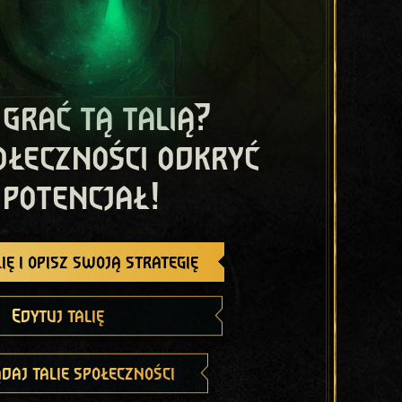
 grać tą talią?
ołeczności odkryć
 potencjał!
ię i opisz swoją strategię
Edytuj talię
daj talie społeczności