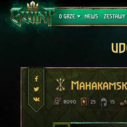
Wsparcie techniczne
Krwawa K
O GRZE
NEWS
ZESTAWY 
UD
Mahakamsk
8090
25
15