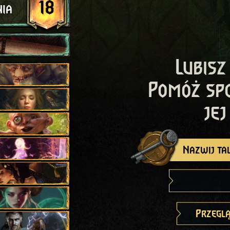
18
ia
Lubisz
Pomóż sp
jej
Nazwij tal
Przeglą