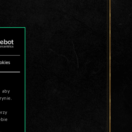
okies
, aby
rynie.
erzy
ebie