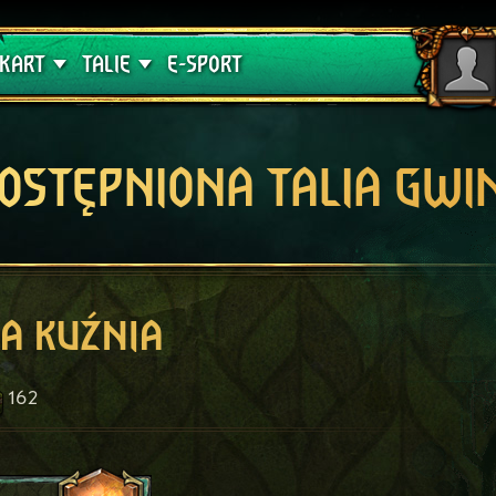
lątwa
Poradniki
KART
TALIE
E-SPORT
OSTĘPNIONA TALIA GWI
a kuźnia
162