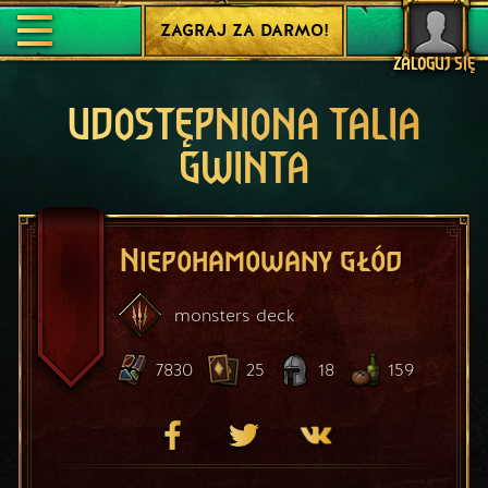
ZAGRAJ ZA DARMO!
ZALOGUJ SIĘ
UDOSTĘPNIONA TALIA
GWINTA
Niepohamowany głód
monsters
deck
7830
25
18
159