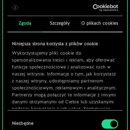
Lubisz grać tą talią?
Pomóż społeczności
Zgoda
Szczegóły
O plikach cookies
odkryć jej
potencjał!
Niniejsza strona korzysta z plików cookie
Wykorzystujemy pliki cookie do
spersonalizowania treści i reklam, aby oferować
Nazwij talię i opisz swoją strategię
funkcje społecznościowe i analizować ruch w
naszej witrynie. Informacje o tym, jak korzystasz
z naszej witryny, udostępniamy partnerom
Edytuj talię
społecznościowym, reklamowym i analitycznym.
Partnerzy mogą połączyć te informacje z innymi
LUB
danymi otrzymanymi od Ciebie lub uzyskanymi
podczas korzystania z ich usług. Kontynuując
korzystanie z naszej witryny, zgadasz się na
Wybór
Przeglądaj talie społeczności
używanie plików cookie.
Niezbędne
zgody