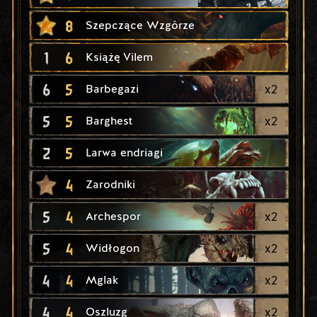
8
Szepczące Wzgórze
1
6
Książę Vilem
6
5
x
2
Barbegazi
5
5
x
2
Barghest
2
5
Larwa endriagi
4
Zarodniki
5
4
x
2
Archespor
5
4
x
2
Widłogon
4
4
x
2
Mglak
4
4
x
2
Oszluzg