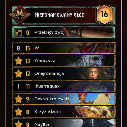
16
Niepohamowany głód
0
Przeklęty zwój
8
15
Wij
13
Zmorzyca
12
Onejromancja
1
11
Ihuarraquax
9
Dekret królewski
8
Krzyż Alzura
8
Naglfar