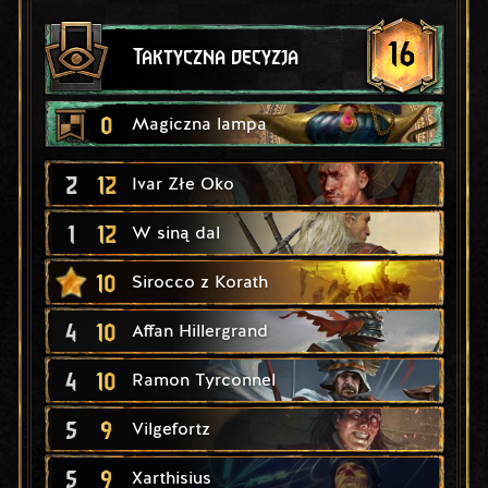
16
Taktyczna decyzja
0
Magiczna lampa
2
12
Ivar Złe Oko
1
12
W siną dal
10
Sirocco z Korath
4
10
Affan Hillergrand
4
10
Ramon Tyrconnel
5
9
Vilgefortz
5
9
Xarthisius