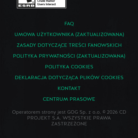
FAQ
UMOWA UŻYTKOWNIKA (ZAKTUALIZOWANA)
ZASADY DOTYCZĄCE TREŚCI FANOWSKICH
POLITYKA PRYWATNOŚCI (ZAKTUALIZOWANA)
POLITYKA COOKIES
DEKLARACJA DOTYCZĄCA PLIKÓW COOKIES
KONTAKT
CENTRUM PRASOWE
Operatorem strony jest GOG Sp. z o.o. © 2026 CD
PROJEKT S.A. WSZYSTKIE PRAWA
ZASTRZEŻONE