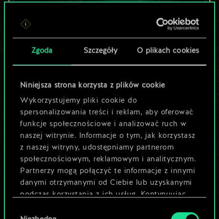
Lubisz grać tą talią?
Zgoda
Szczegóły
O plikach cookies
Pomóż społeczności
odkryć jej
Niniejsza strona korzysta z plików cookie
potencjał!
Wykorzystujemy pliki cookie do
spersonalizowania treści i reklam, aby oferować
funkcje społecznościowe i analizować ruch w
Nazwij talię i opisz swoją strategię
naszej witrynie. Informacje o tym, jak korzystasz
z naszej witryny, udostępniamy partnerom
społecznościowym, reklamowym i analitycznym.
Edytuj talię
Partnerzy mogą połączyć te informacje z innymi
danymi otrzymanymi od Ciebie lub uzyskanymi
LUB
podczas korzystania z ich usług. Kontynuując
korzystanie z naszej witryny, zgadasz się na
Wybór
używanie plików cookie.