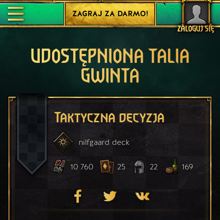
ZAGRAJ ZA DARMO!
ZALOGUJ SIĘ
UDOSTĘPNIONA TALIA
GWINTA
Taktyczna decyzja
nilfgaard
deck
10 760
25
22
169