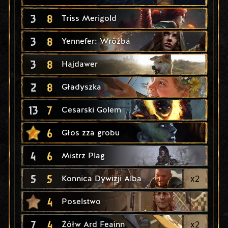
3
8
Triss Merigold
3
8
Yennefer: Wróżba
3
8
Hajdawer
2
8
Gładyszka
13
7
Cesarski Golem
6
Głos zza grobu
4
6
Mistrz Plag
5
5
x
2
Konnica Dywizji Alba
4
Poselstwo
7
4
x
2
Żółw Ard Feainn