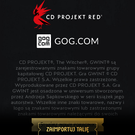
CD PROJEKT®, The Witcher®, GWINT® są
zarejestrowanymi znakami towarowymi grupy
kapitałowej CD PROJEKT. Gra GWINT © CD
PROJEKT S.A. Wszelkie prawa zastrzeżone.
Wyprodukowane przez CD PROJEKT S.A. Gra
GWINT jest osadzona w uniwersum stworzonym
przez Andrzeja Sapkowskiego w serii książek jego
autorstwa. Wszelkie inne znaki towarowe, nazwy i
logo są znakami towarowymi lub zastrzeżonymi
znakami towarowymi należącymi do swoich
prawowitych właścicieli.
Stwórz nowy poradnik
ZAIMPORTUJ TALIĘ