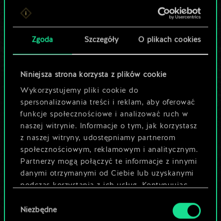
Lubisz grać tą talią?
Pomóż społeczności
Zgoda
Szczegóły
O plikach cookies
odkryć jej
potencjał!
Niniejsza strona korzysta z plików cookie
Wykorzystujemy pliki cookie do
spersonalizowania treści i reklam, aby oferować
Nazwij talię i opisz swoją strategię
funkcje społecznościowe i analizować ruch w
naszej witrynie. Informacje o tym, jak korzystasz
z naszej witryny, udostępniamy partnerom
Edytuj talię
społecznościowym, reklamowym i analitycznym.
Partnerzy mogą połączyć te informacje z innymi
LUB
danymi otrzymanymi od Ciebie lub uzyskanymi
podczas korzystania z ich usług. Kontynuując
korzystanie z naszej witryny, zgadasz się na
Wybór
Przeglądaj talie społeczności
używanie plików cookie.
Niezbędne
zgody