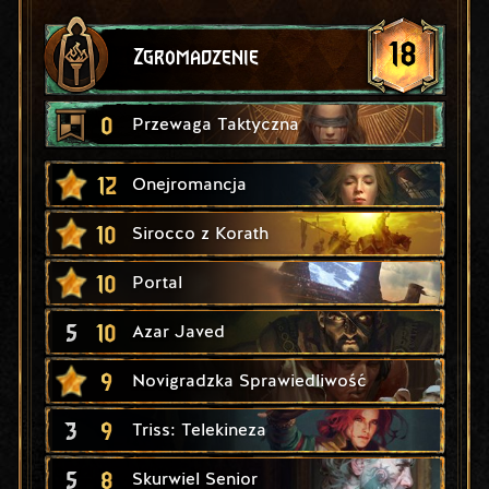
18
Zgromadzenie
0
Przewaga Taktyczna
12
Onejromancja
10
Sirocco z Korath
10
Portal
5
10
Azar Javed
9
Novigradzka Sprawiedliwość
3
9
Triss: Telekineza
5
8
Skurwiel Senior