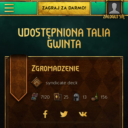
ZAGRAJ ZA DARMO!
ZALOGUJ SIĘ
UDOSTĘPNIONA TALIA
GWINTA
Zgromadzenie
syndicate
deck
7120
25
13
156