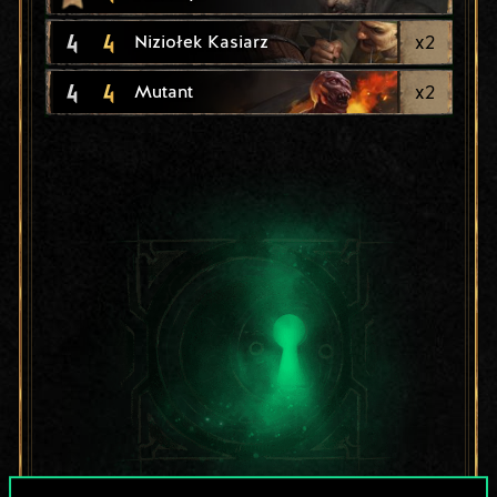
4
4
x
2
Niziołek Kasiarz
4
4
x
2
Mutant