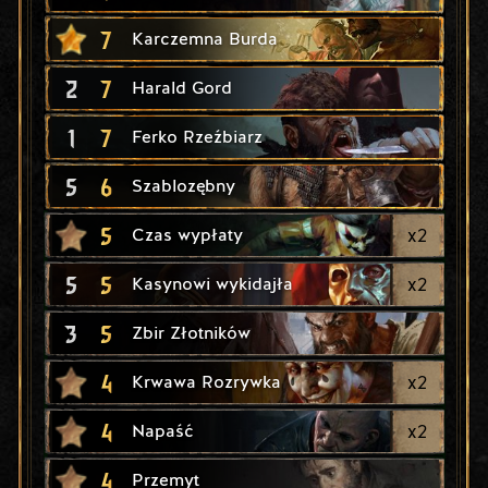
7
Karczemna Burda
2
7
Harald Gord
1
7
Ferko Rzeźbiarz
5
6
Szablozębny
5
x
2
Czas wypłaty
5
5
x
2
Kasynowi wykidajła
3
5
Zbir Złotników
4
x
2
Krwawa Rozrywka
4
x
2
Napaść
4
Przemyt