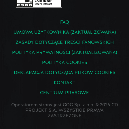
FAQ
UMOWA UŻYTKOWNIKA (ZAKTUALIZOWANA)
ZASADY DOTYCZĄCE TREŚCI FANOWSKICH
POLITYKA PRYWATNOŚCI (ZAKTUALIZOWANA)
POLITYKA COOKIES
DEKLARACJA DOTYCZĄCA PLIKÓW COOKIES
KONTAKT
CENTRUM PRASOWE
Operatorem strony jest GOG Sp. z o.o. © 2026 CD
PROJEKT S.A. WSZYSTKIE PRAWA
ZASTRZEŻONE