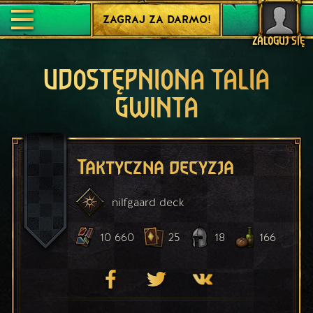
ZAGRAJ ZA DARMO!
ZALOGUJ SIĘ
UDOSTĘPNIONA TALIA
GWINTA
Taktyczna decyzja
nilfgaard
deck
10 660
25
18
166