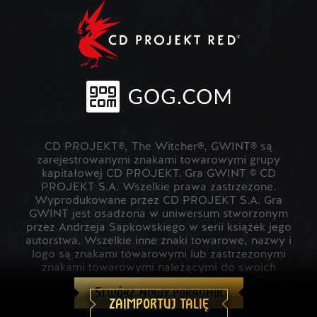
CD PROJEKT®, The Witcher®, GWINT® są
zarejestrowanymi znakami towarowymi grupy
kapitałowej CD PROJEKT. Gra GWINT © CD
PROJEKT S.A. Wszelkie prawa zastrzeżone.
Wyprodukowane przez CD PROJEKT S.A. Gra
GWINT jest osadzona w uniwersum stworzonym
przez Andrzeja Sapkowskiego w serii książek jego
autorstwa. Wszelkie inne znaki towarowe, nazwy i
logo są znakami towarowymi lub zastrzeżonymi
znakami towarowymi należącymi do swoich
prawowitych właścicieli.
Stwórz nowy poradnik
ZAIMPORTUJ TALIĘ