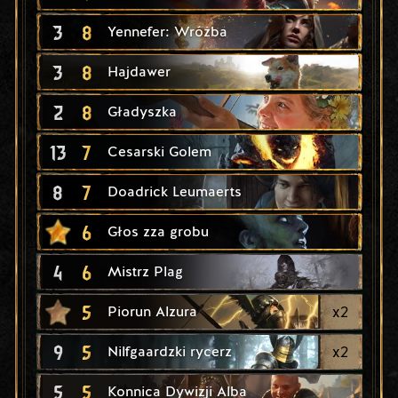
3
8
Yennefer: Wróżba
3
8
Hajdawer
2
8
Gładyszka
13
7
Cesarski Golem
8
7
Doadrick Leumaerts
6
Głos zza grobu
4
6
Mistrz Plag
5
x
2
Piorun Alzura
9
5
x
2
Nilfgaardzki rycerz
5
5
Konnica Dywizji Alba