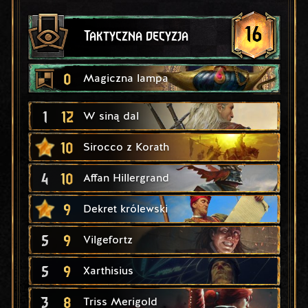
16
Taktyczna decyzja
0
Magiczna lampa
1
12
W siną dal
10
Sirocco z Korath
4
10
Affan Hillergrand
9
Dekret królewski
5
9
Vilgefortz
5
9
Xarthisius
3
8
Triss Merigold