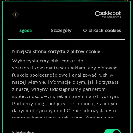
Lubisz grać tą talią?
Zgoda
Szczegóły
O plikach cookies
Pomóż społeczności
odkryć jej
Niniejsza strona korzysta z plików cookie
potencjał!
Wykorzystujemy pliki cookie do
spersonalizowania treści i reklam, aby oferować
funkcje społecznościowe i analizować ruch w
Nazwij talię i opisz swoją strategię
naszej witrynie. Informacje o tym, jak korzystasz
z naszej witryny, udostępniamy partnerom
społecznościowym, reklamowym i analitycznym.
Edytuj talię
Partnerzy mogą połączyć te informacje z innymi
danymi otrzymanymi od Ciebie lub uzyskanymi
LUB
podczas korzystania z ich usług. Kontynuując
korzystanie z naszej witryny, zgadasz się na
Wybór
używanie plików cookie.