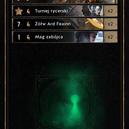
4
x
2
Turniej rycerski
7
4
x
2
Żółw Ard Feainn
1
4
x
2
Mag zabójca