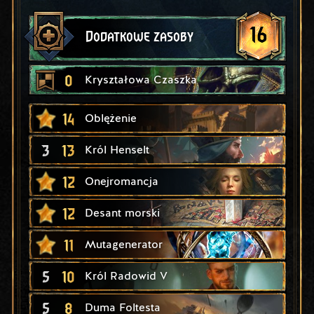
16
Dodatkowe zasoby
0
Kryształowa Czaszka
14
Oblężenie
3
13
Król Henselt
12
Onejromancja
12
Desant morski
11
Mutagenerator
5
10
Król Radowid V
5
8
Duma Foltesta