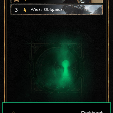
3
4
Wieża Oblężnicza
Lubisz grać tą talią?