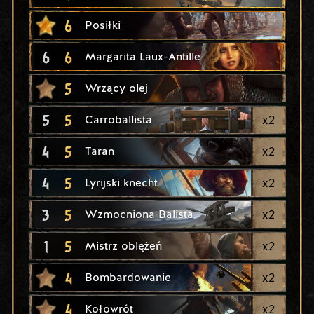
6
Posiłki
6
6
Margarita Laux-Antille
5
Wrzący olej
5
5
x
2
Carroballista
4
5
x
2
Taran
4
5
x
2
Lyrijski knecht
3
5
x
2
Wzmocniona Balista
1
5
x
2
Mistrz oblężeń
4
x
2
Bombardowanie
4
x
2
Kołowrót