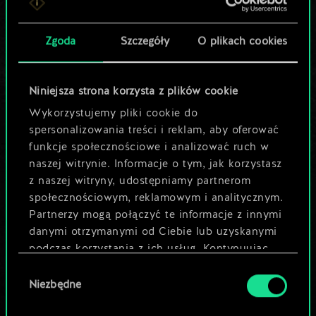
Pomóż społeczności
Zgoda
Szczegóły
O plikach cookies
odkryć jej
potencjał!
Niniejsza strona korzysta z plików cookie
Wykorzystujemy pliki cookie do
spersonalizowania treści i reklam, aby oferować
Nazwij talię i opisz swoją strategię
funkcje społecznościowe i analizować ruch w
naszej witrynie. Informacje o tym, jak korzystasz
Edytuj talię
z naszej witryny, udostępniamy partnerom
społecznościowym, reklamowym i analitycznym.
Partnerzy mogą połączyć te informacje z innymi
LUB
danymi otrzymanymi od Ciebie lub uzyskanymi
podczas korzystania z ich usług. Kontynuując
Przeglądaj talie społeczności
korzystanie z naszej witryny, zgadasz się na
Wybór
używanie plików cookie.
Niezbędne
zgody