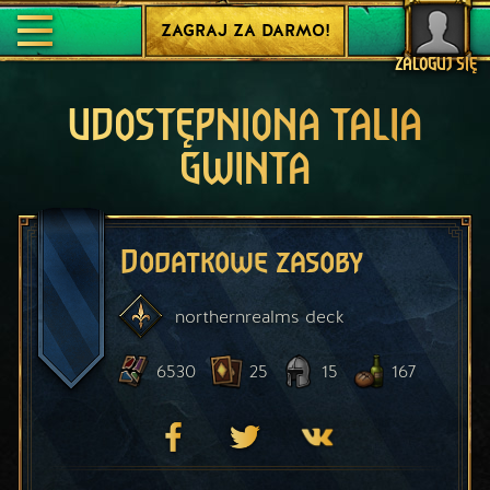
ZAGRAJ ZA DARMO!
ZALOGUJ SIĘ
UDOSTĘPNIONA TALIA
GWINTA
Dodatkowe zasoby
northernrealms
deck
6530
25
15
167