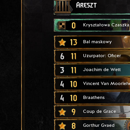
Areszt
0
Kryształowa Czaszka
13
Bal maskowy
6
11
Uzurpator: Oficer
3
11
Joachim de Wett
4
10
Vincent Van Moorle
4
10
Braathens
9
Coup de Grace
8
Gorthur Gvaed