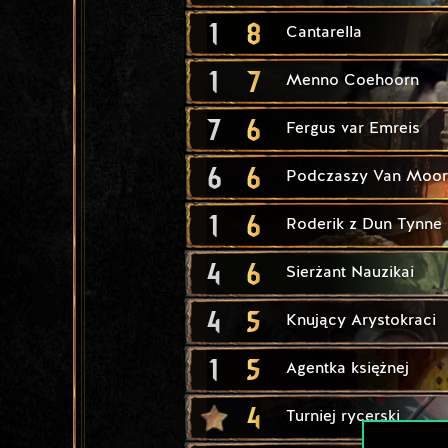
1
8
Cantarella
1
7
Menno Coehoorn
7
6
Fergus var Emreis
6
6
Podczaszy Van Moo
1
6
Roderik z Dun Tynne
4
6
Sierżant Nauzikai
4
5
Knujący Arystokraci
1
5
Agentka księżnej
4
Turniej rycerski