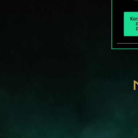
Kor
z