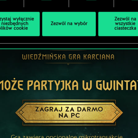
zystaj wyłącznie
Zezwól na
 niezbędnych
Zezwól na wybór
wszystkie
plików cookie
ciasteczka
MOŻE PARTYJKA W GWINTA
ZAGRAJ ZA DARMO
NA PC
Gra zawiera opcjonalne mikrotransakcje