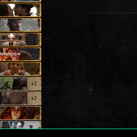
rlehemów
x
2
x
2