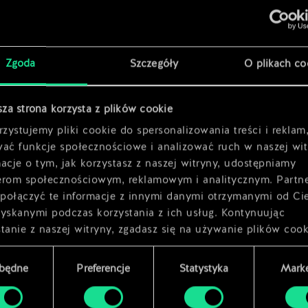
ia
x
2
Zgoda
Szczegóły
O plikach co
x
2
sza strona korzysta z plików cookie
x
2
zystujemy pliki cookie do spersonalizowania treści i reklam
wać funkcje społecznościowe i analizować ruch w naszej wit
acje o tym, jak korzystasz z naszej witryny, udostępniamy
erom społecznościowym, reklamowym i analitycznym. Partn
połączyć te informacje z innymi danymi otrzymanymi od Ci
zyskanymi podczas korzystania z ich usług. Kontynuując
tanie z naszej witryny, zgadasz się na używanie plików cook
zbędne
Preferencje
Statystyka
Marke