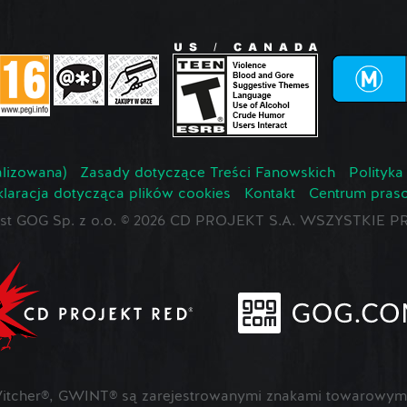
lizowana)
Zasady dotyczące Treści Fanowskich
Polityka
laracja dotycząca plików cookies
Kontakt
Centrum pras
jest GOG Sp. z o.o. © 2026 CD PROJEKT S.A. WSZYSTKI
cher®, GWINT® są zarejestrowanymi znakami towarowymi