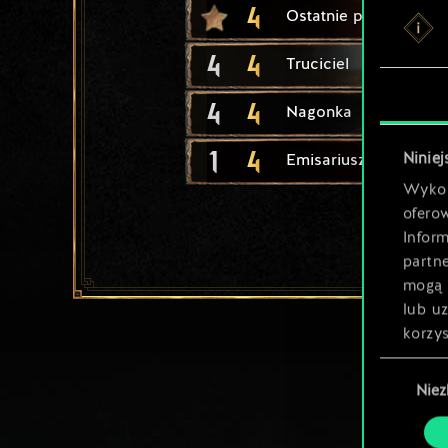
4
Ostatnie przygotowan
4
4
Truciciel
4
4
Nagonka
1
4
Niniej
Emisariusz
Wykor
ofero
Inform
partn
mogą 
lub u
korzys
Wybór
Nie
zgody