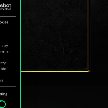
okies
, aby
rynie.
erzy
ebie
ie.
ting