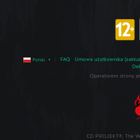
FAQ
Umowa użytkownika (zaktua
Polski
Dek
Operatorem strony 
CD PROJEKT®, The Wit