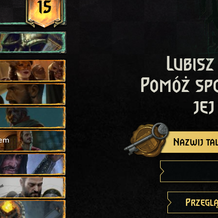
15
Lubisz
Pomóż sp
jej
hem
Nazwij tal
Przeglą