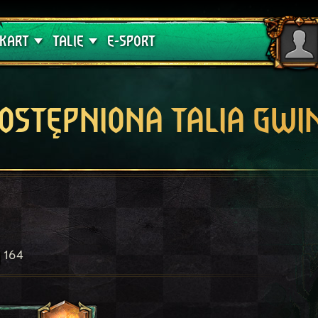
lątwa
Poradniki
KART
TALIE
E-SPORT
OSTĘPNIONA TALIA GWI
164