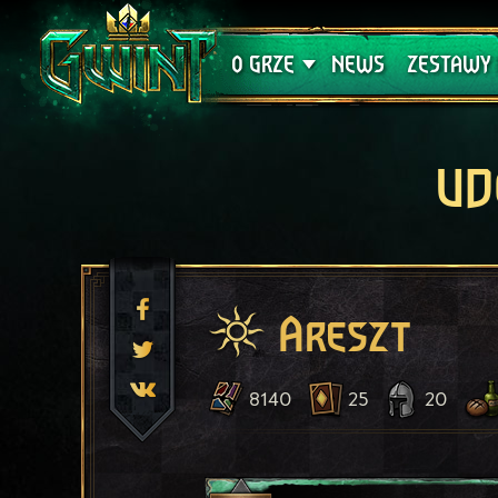
Wsparcie techniczne
Krwawa K
O GRZE
NEWS
ZESTAWY 
UD
Areszt
8140
25
20