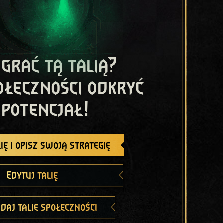
 grać tą talią?
ołeczności odkryć
 potencjał!
ię i opisz swoją strategię
Edytuj talię
daj talie społeczności