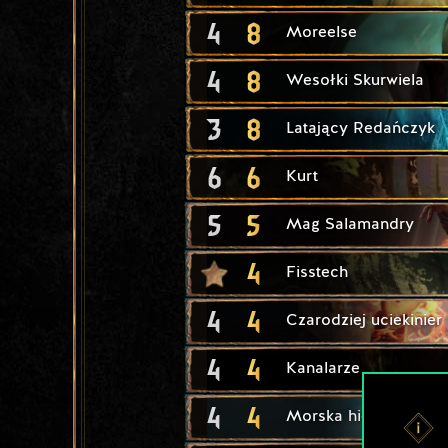
4
8
Moreelse
4
8
Wesołki Skurwiela
3
8
Latający Redańczyk
6
6
Kurt
5
5
Mag Salamandry
4
Fisstech
4
4
Czarodziej uciekinier
4
4
Kanalarze
4
4
Morska hiena