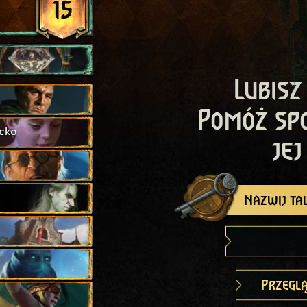
15
Lubisz
Pomóż sp
cko
jej
Nazwij tal
Przeglą