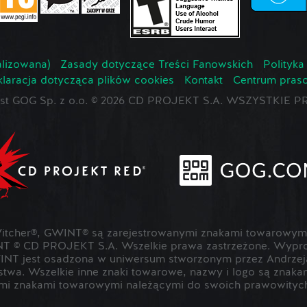
lizowana)
Zasady dotyczące Treści Fanowskich
Polityka
laracja dotycząca plików cookies
Kontakt
Centrum pras
jest GOG Sp. z o.o. © 2026 CD PROJEKT S.A. WSZYSTKI
cher®, GWINT® są zarejestrowanymi znakami towarowymi
T © CD PROJEKT S.A. Wszelkie prawa zastrzeżone. Wypr
NT jest osadzona w uniwersum stworzonym przez Andrzeja
rstwa. Wszelkie inne znaki towarowe, nazwy i logo są znak
mi znakami towarowymi należącymi do swoich prawowitych 