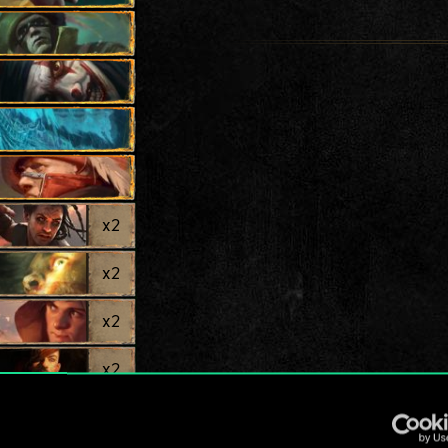
x
2
x
2
x
2
x
2
x
2