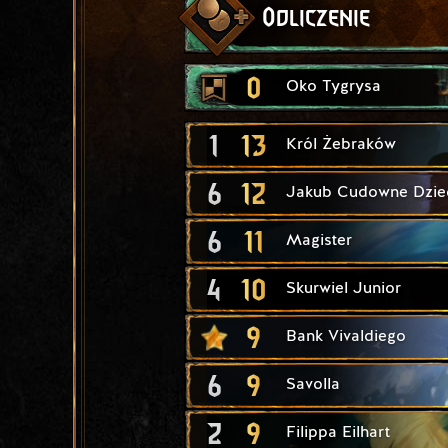
Odliczenie
0
Oko Tygrysa
1
13
Król Żebraków
6
12
Jakub Cudowne Dzie
6
11
Magister
4
10
Skurwiel Junior
9
Bank Vivaldiego
6
9
Savolla
2
9
Filippa Eilhart