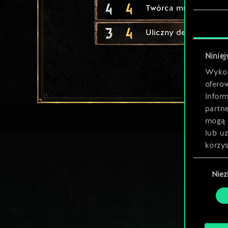
4
4
Twórca mutantów
3
4
Uliczny dealer
Niniej
Wykor
ofero
Inform
partn
mogą 
lub u
korzys
Wybór
Nie
zgody