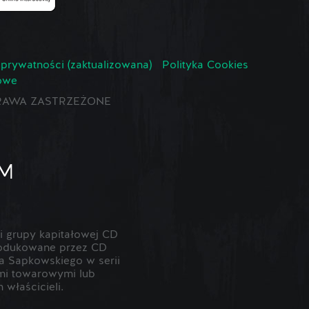
 prywatności (zaktualizowana)
Polityka Cookies
owe
E PRAWA ZASTRZEŻONE
 grupy kapitałowej CD
odukowane przez CD
 Sapkowskiego w serii
ami towarowymi lub
właścicieli.