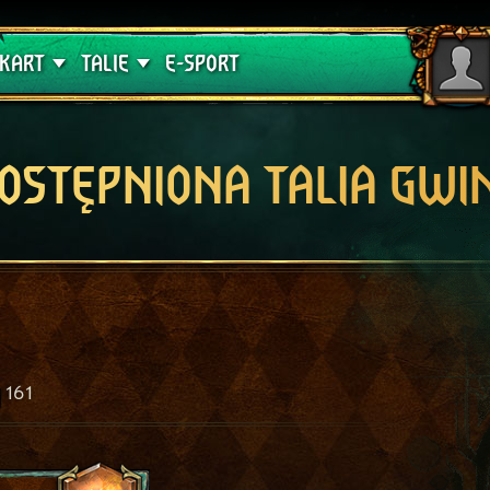
lątwa
Poradniki
KART
TALIE
E-SPORT
OSTĘPNIONA TALIA GWI
161