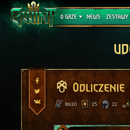
Wsparcie techniczne
Krwawa K
O GRZE
NEWS
ZESTAWY 
UD
Odliczenie
8620
25
22