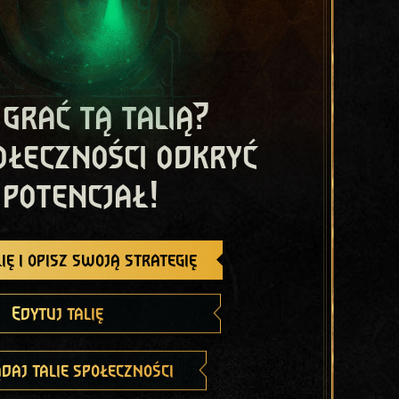
 grać tą talią?
ołeczności odkryć
 potencjał!
ię i opisz swoją strategię
Edytuj talię
daj talie społeczności