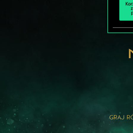
Kor
z
GRAJ R