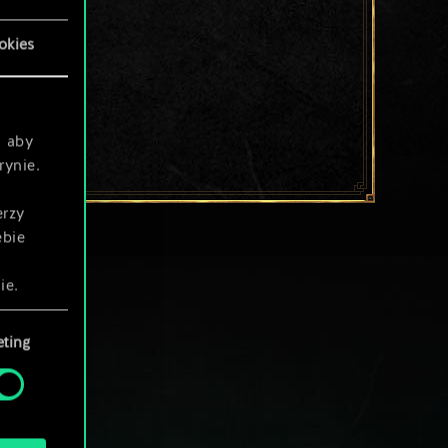
okies
, aby
rynie.
erzy
ebie
ie.
ting