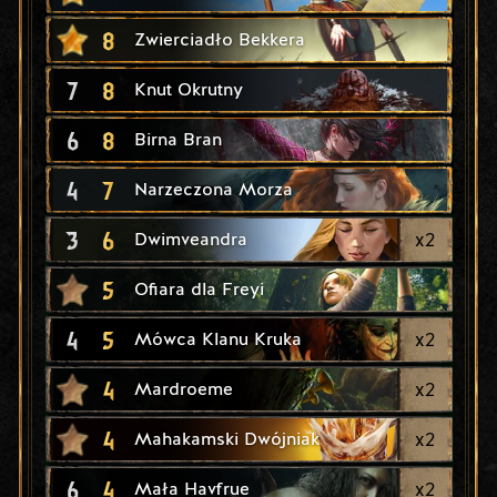
8
Zwierciadło Bekkera
7
8
Knut Okrutny
6
8
Birna Bran
4
7
Narzeczona Morza
3
6
x
2
Dwimveandra
5
Ofiara dla Freyi
4
5
x
2
Mówca Klanu Kruka
4
x
2
Mardroeme
4
x
2
Mahakamski Dwójniak
6
4
x
2
Mała Havfrue