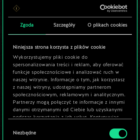
Lubisz grać tą talią?
Pomóż społeczności
Zgoda
Szczegóły
O plikach cookies
odkryć jej
potencjał!
Niniejsza strona korzysta z plików cookie
Wykorzystujemy pliki cookie do
spersonalizowania treści i reklam, aby oferować
Nazwij talię i opisz swoją strategię
funkcje społecznościowe i analizować ruch w
naszej witrynie. Informacje o tym, jak korzystasz
z naszej witryny, udostępniamy partnerom
Edytuj talię
społecznościowym, reklamowym i analitycznym.
Partnerzy mogą połączyć te informacje z innymi
LUB
danymi otrzymanymi od Ciebie lub uzyskanymi
podczas korzystania z ich usług. Kontynuując
korzystanie z naszej witryny, zgadasz się na
Wybór
Przeglądaj talie społeczności
używanie plików cookie.
Niezbędne
zgody