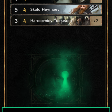
5
4
Skald Heymaey
3
4
x
2
Harcownicy Tuirseach