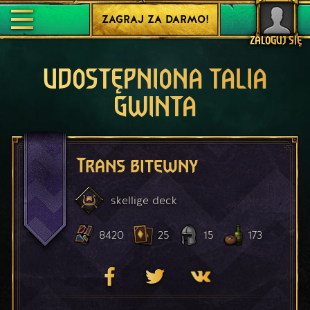
ZAGRAJ ZA DARMO!
ZALOGUJ SIĘ
UDOSTĘPNIONA TALIA
GWINTA
Trans bitewny
skellige
deck
8420
25
15
173