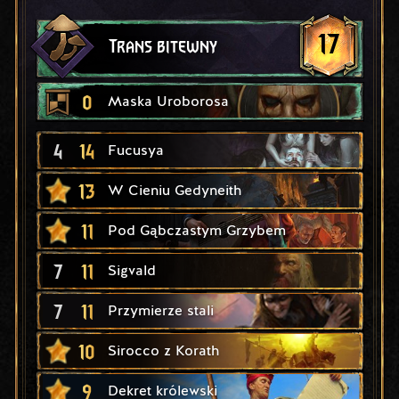
17
Trans bitewny
0
Maska Uroborosa
4
14
Fucusya
13
W Cieniu Gedyneith
11
Pod Gąbczastym Grzybem
7
11
Sigvald
7
11
Przymierze stali
10
Sirocco z Korath
9
Dekret królewski