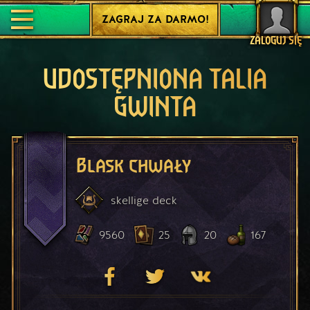
ZAGRAJ ZA DARMO!
ZALOGUJ SIĘ
UDOSTĘPNIONA TALIA
GWINTA
Blask chwały
skellige
deck
9560
25
20
167