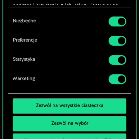
podczas korzystania z ich usług. Kontynuując
Edytuj talię
korzystanie z naszej witryny, zgadasz się na
Wybór
używanie plików cookie.
Niezbędne
zgody
LUB
Preferencje
Przeglądaj talie społeczności
Statystyka
Marketing
Zezwól na wszystkie ciasteczka
Zezwól na wybór