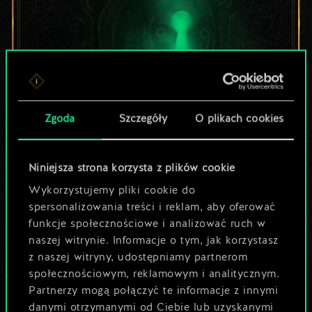
Zgoda
Szczegóły
O plikach cookies
Lubisz grać tą talią?
Niniejsza strona korzysta z plików cookie
Pomóż społeczności
Wykorzystujemy pliki cookie do
odkryć jej
spersonalizowania treści i reklam, aby oferować
funkcje społecznościowe i analizować ruch w
potencjał!
naszej witrynie. Informacje o tym, jak korzystasz
z naszej witryny, udostępniamy partnerom
społecznościowym, reklamowym i analitycznym.
Nazwij talię i opisz swoją strategię
Partnerzy mogą połączyć te informacje z innymi
danymi otrzymanymi od Ciebie lub uzyskanymi