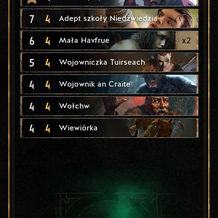
7
4
Adept szkoły Niedźwiedzia
6
4
x
2
Mała Havfrue
5
4
Wojowniczka Tuirseach
4
4
Wojownik an Craite
4
4
Wołchw
4
4
Wiewiórka