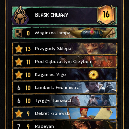
16
Blask chwały
0
Magiczna lampa
13
Przygody Sklepa
11
Pod Gąbczastym Grzybem
10
Kaganiec Vigo
6
10
Lambert: Fechmistrz
6
10
Tyrggvi Tuirseach
9
Dekret królewski
7
9
Radeyah