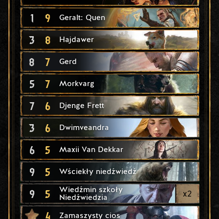
1
9
Geralt: Quen
3
8
Hajdawer
8
7
Gerd
5
7
Morkvarg
7
6
Djenge Frett
3
6
Dwimveandra
6
5
Maxii Van Dekkar
9
5
Wściekły niedźwiedź
Wiedźmin szkoły
9
5
x
2
Niedźwiedzia
4
Zamaszysty cios