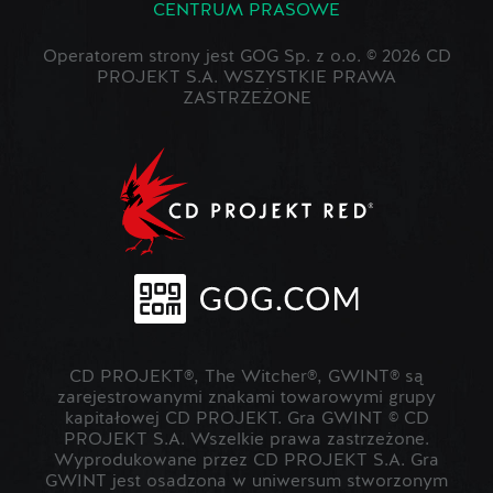
CENTRUM PRASOWE
Operatorem strony jest GOG Sp. z o.o. © 2026 CD
PROJEKT S.A. WSZYSTKIE PRAWA
ZASTRZEŻONE
CD PROJEKT®, The Witcher®, GWINT® są
zarejestrowanymi znakami towarowymi grupy
kapitałowej CD PROJEKT. Gra GWINT © CD
PROJEKT S.A. Wszelkie prawa zastrzeżone.
Wyprodukowane przez CD PROJEKT S.A. Gra
GWINT jest osadzona w uniwersum stworzonym