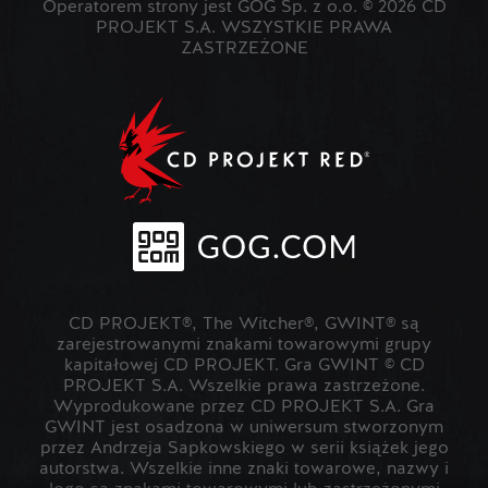
Operatorem strony jest GOG Sp. z o.o. © 2026 CD
PROJEKT S.A. WSZYSTKIE PRAWA
ZASTRZEŻONE
CD PROJEKT®, The Witcher®, GWINT® są
zarejestrowanymi znakami towarowymi grupy
kapitałowej CD PROJEKT. Gra GWINT © CD
PROJEKT S.A. Wszelkie prawa zastrzeżone.
Wyprodukowane przez CD PROJEKT S.A. Gra
GWINT jest osadzona w uniwersum stworzonym
przez Andrzeja Sapkowskiego w serii książek jego
autorstwa. Wszelkie inne znaki towarowe, nazwy i