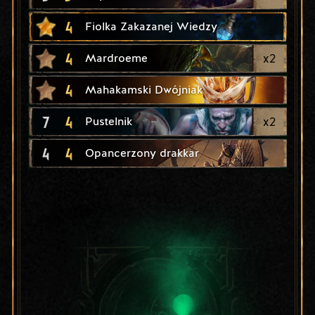
4
Fiolka Zakazanej Wiedzy
4
x
2
Mardroeme
4
Mahakamski Dwójniak
7
4
x
2
Pustelnik
4
4
Opancerzony drakkar