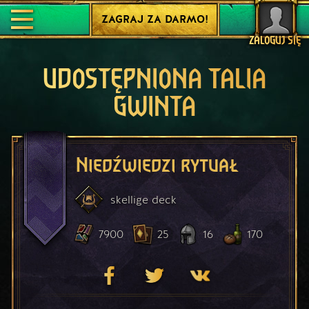
ZAGRAJ ZA DARMO!
ZALOGUJ SIĘ
UDOSTĘPNIONA TALIA
GWINTA
Niedźwiedzi rytuał
skellige
deck
7900
25
16
170