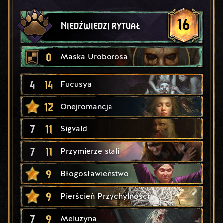
16
Niedźwiedzi rytuał
0
Maska Uroborosa
4
14
Fucusya
12
Onejromancja
7
11
Sigvald
7
11
Przymierze stali
9
Błogosławieństwo
9
Pierścień Przychylności
7
9
Meluzyna