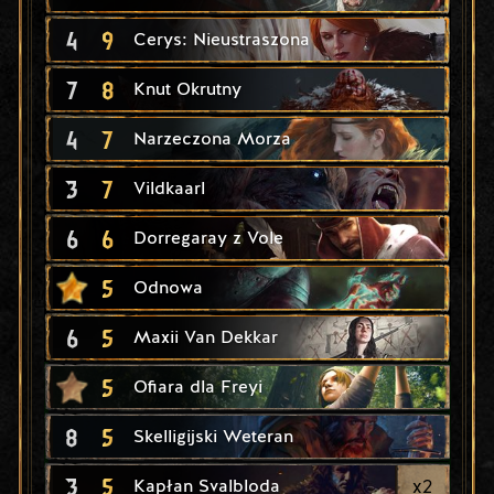
4
9
Cerys: Nieustraszona
7
8
Knut Okrutny
4
7
Narzeczona Morza
3
7
Vildkaarl
6
6
Dorregaray z Vole
5
Odnowa
6
5
Maxii Van Dekkar
5
Ofiara dla Freyi
8
5
Skelligijski Weteran
3
5
x
2
Kapłan Svalbloda