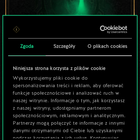
Zgoda
Szczegóły
O plikach cookies
Lubisz grać tą talią?
Pomóż społeczności
Niniejsza strona korzysta z plików cookie
odkryć jej
Wykorzystujemy pliki cookie do
spersonalizowania treści i reklam, aby oferować
potencjał!
funkcje społecznościowe i analizować ruch w
naszej witrynie. Informacje o tym, jak korzystasz
z naszej witryny, udostępniamy partnerom
Nazwij talię i opisz swoją strategię
społecznościowym, reklamowym i analitycznym.
Partnerzy mogą połączyć te informacje z innymi
danymi otrzymanymi od Ciebie lub uzyskanymi
Edytuj talię
podczas korzystania z ich usług. Kontynuując