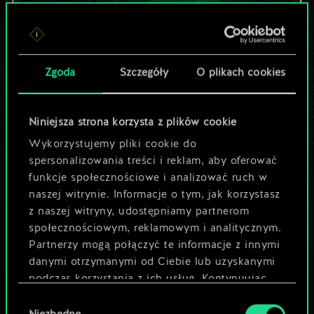
Lubisz grać tą talią?
Zgoda
Szczegóły
O plikach cookies
Pomóż społeczności
odkryć jej
Niniejsza strona korzysta z plików cookie
potencjał!
Wykorzystujemy pliki cookie do
spersonalizowania treści i reklam, aby oferować
funkcje społecznościowe i analizować ruch w
Nazwij talię i opisz swoją strategię
naszej witrynie. Informacje o tym, jak korzystasz
z naszej witryny, udostępniamy partnerom
społecznościowym, reklamowym i analitycznym.
Edytuj talię
Partnerzy mogą połączyć te informacje z innymi
danymi otrzymanymi od Ciebie lub uzyskanymi
LUB
podczas korzystania z ich usług. Kontynuując
korzystanie z naszej witryny, zgadasz się na
Wybór
używanie plików cookie.