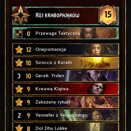
15
Rój krabopająków
0
Przewaga Taktyczna
12
Onejromancja
10
Sirocco z Korath
3
10
Geralt: Yrden
9
Krwawa Klątwa
9
Zakazany rytuał
2
9
Yennefer z Vengerbergu
8
Dol Dhu Lokke