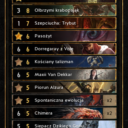
3
8
Olbrzymi krabopająk
1
7
Szepciucha: Trybut
6
Pasożyt
6
6
Dorregaray z Vole
6
Kościany talizman
6
5
Maxii Van Dekkar
5
Piorun Alzura
5
x
2
Spontaniczna ewolucja
6
5
x
2
Chimera
5
5
Siepacz Dzikiego Gonu