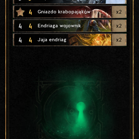
4
x
2
Gniazdo krabopająków
4
4
x
2
Endriaga wojownik
4
4
x
2
Jaja endriag