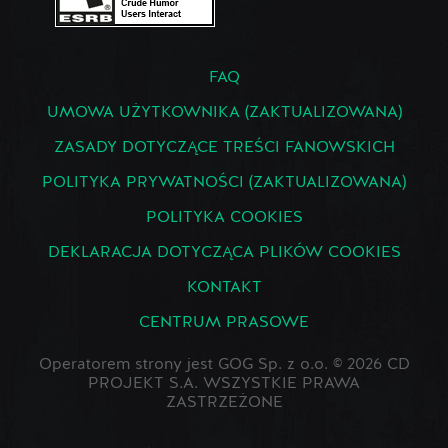
FAQ
UMOWA UŻYTKOWNIKA (ZAKTUALIZOWANA)
ZASADY DOTYCZĄCE TREŚCI FANOWSKICH
POLITYKA PRYWATNOŚCI (ZAKTUALIZOWANA)
POLITYKA COOKIES
DEKLARACJA DOTYCZĄCA PLIKÓW COOKIES
KONTAKT
CENTRUM PRASOWE
Operatorem strony jest GOG Sp. z o.o. © 2026 CD
PROJEKT S.A. WSZYSTKIE PRAWA
ZASTRZEŻONE