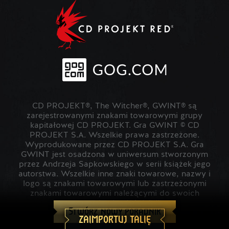
CD PROJEKT®, The Witcher®, GWINT® są
zarejestrowanymi znakami towarowymi grupy
kapitałowej CD PROJEKT. Gra GWINT © CD
PROJEKT S.A. Wszelkie prawa zastrzeżone.
Wyprodukowane przez CD PROJEKT S.A. Gra
GWINT jest osadzona w uniwersum stworzonym
przez Andrzeja Sapkowskiego w serii książek jego
autorstwa. Wszelkie inne znaki towarowe, nazwy i
logo są znakami towarowymi lub zastrzeżonymi
znakami towarowymi należącymi do swoich
prawowitych właścicieli.
Stwórz nowy poradnik
ZAIMPORTUJ TALIĘ