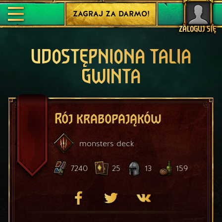
ZAGRAJ ZA DARMO!
ZALOGUJ SIĘ
UDOSTĘPNIONA TALIA
GWINTA
Rój krabopająków
monsters
deck
7240
25
13
159