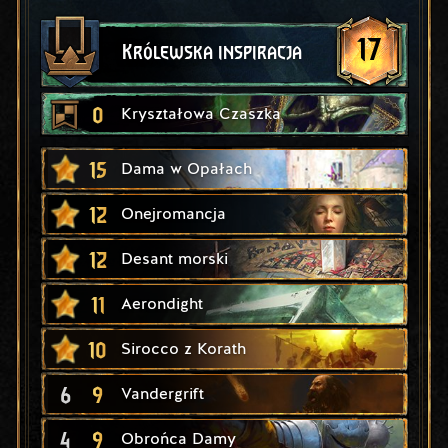
17
Królewska inspiracja
0
Kryształowa Czaszka
15
Dama w Opałach
12
Onejromancja
12
Desant morski
11
Aerondight
10
Sirocco z Korath
6
9
Vandergrift
4
9
Obrońca Damy