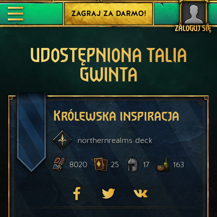
ZAGRAJ ZA DARMO!
ZALOGUJ SIĘ
UDOSTĘPNIONA TALIA
GWINTA
Królewska inspiracja
northernrealms
deck
8020
25
17
163