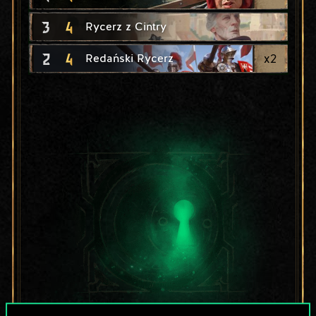
3
4
Rycerz z Cintry
2
4
x
2
Redański Rycerz