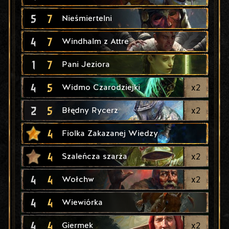
5
7
Nieśmiertelni
4
7
Windhalm z Attre
1
7
Pani Jeziora
4
5
x
2
Widmo Czarodziejki
2
5
x
2
Błędny Rycerz
4
Fiolka Zakazanej Wiedzy
4
x
2
Szaleńcza szarża
4
4
x
2
Wołchw
4
4
Wiewiórka
4
4
x
2
Giermek