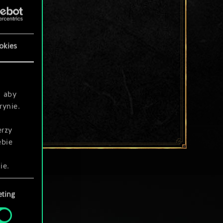
okies
, aby
rynie.
erzy
ebie
ie.
ting