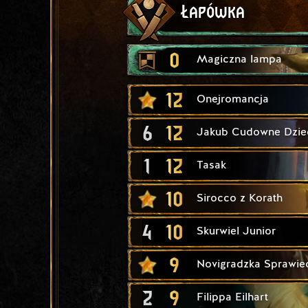
Łapówka
0
Magiczna lampa
12
Onejromancja
6
12
Jakub Cudowne Dzie
1
12
Tasak
10
Sirocco z Korath
4
10
Skurwiel Junior
9
Novigradzka Sprawie
2
9
Filippa Eilhart