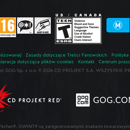
lizowana)
Zasady dotyczące Treści Fanowskich
Polityka
laracja dotycząca plików cookies
Kontakt
Centrum pras
jest GOG Sp. z o.o. © 2026 CD PROJEKT S.A. WSZYSTKI
cher®, GWINT® są zarejestrowanymi znakami towarowymi