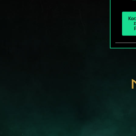
Kor
z