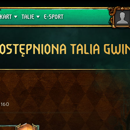
lątwa
Poradniki
KART
TALIE
E-SPORT
OSTĘPNIONA TALIA GWI
160