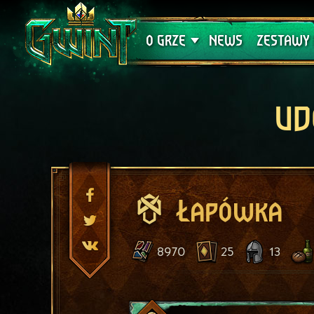
Wsparcie techniczne
Krwawa K
O GRZE
NEWS
ZESTAWY 
UD
Łapówka
8970
25
13