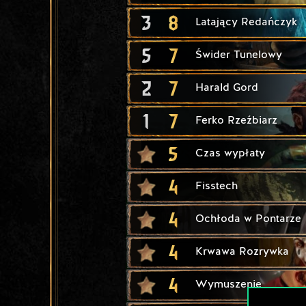
3
8
Latający Redańczyk
5
7
Świder Tunelowy
2
7
Harald Gord
1
7
Ferko Rzeźbiarz
5
Czas wypłaty
4
Fisstech
4
Ochłoda w Pontarze
4
Krwawa Rozrywka
4
Wymuszenie