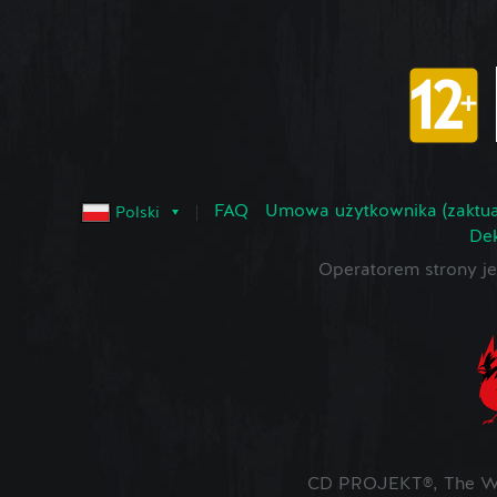
FAQ
Umowa użytkownika (zaktua
Polski
Dek
Operatorem strony 
CD PROJEKT®, The Wit