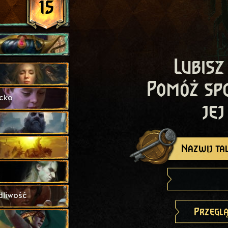
15
Lubisz
Pomóż sp
cko
jej
Nazwij tal
dliwość
Przeglą