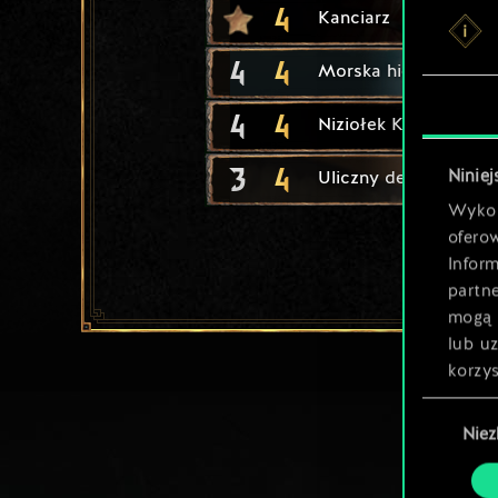
4
Kanciarz
4
4
Morska hiena
4
4
Niziołek Kasiarz
3
4
Niniej
Uliczny dealer
Wykor
ofero
Inform
partn
mogą 
lub u
korzys
Wybór
Nie
zgody