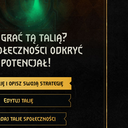
 grać tą talią?
ołeczności odkryć
 potencjał!
ię i opisz swoją strategię
Edytuj talię
daj talie społeczności