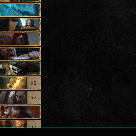
x
2
x
2
x
2