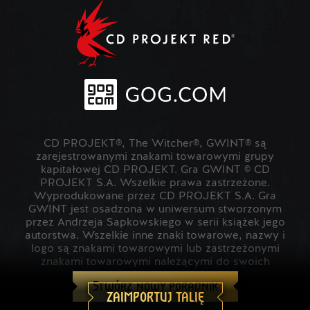
CD PROJEKT®, The Witcher®, GWINT® są
zarejestrowanymi znakami towarowymi grupy
kapitałowej CD PROJEKT. Gra GWINT © CD
PROJEKT S.A. Wszelkie prawa zastrzeżone.
Wyprodukowane przez CD PROJEKT S.A. Gra
GWINT jest osadzona w uniwersum stworzonym
przez Andrzeja Sapkowskiego w serii książek jego
autorstwa. Wszelkie inne znaki towarowe, nazwy i
logo są znakami towarowymi lub zastrzeżonymi
znakami towarowymi należącymi do swoich
prawowitych właścicieli.
Stwórz nowy poradnik
ZAIMPORTUJ TALIĘ