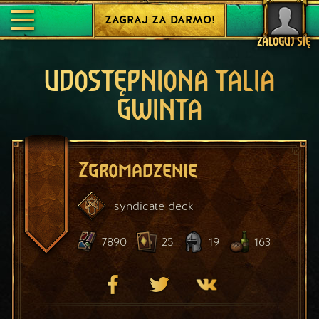
ZAGRAJ ZA DARMO!
ZALOGUJ SIĘ
UDOSTĘPNIONA TALIA
GWINTA
Zgromadzenie
syndicate
deck
7890
25
19
163