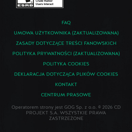
FAQ
UMOWA UŻYTKOWNIKA (ZAKTUALIZOWANA)
ZASADY DOTYCZĄCE TREŚCI FANOWSKICH
POLITYKA PRYWATNOŚCI (ZAKTUALIZOWANA)
POLITYKA COOKIES
DEKLARACJA DOTYCZĄCA PLIKÓW COOKIES
KONTAKT
CENTRUM PRASOWE
Operatorem strony jest GOG Sp. z o.o. © 2026 CD
PROJEKT S.A. WSZYSTKIE PRAWA
ZASTRZEŻONE