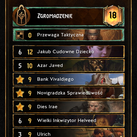
18
Zgromadzenie
0
Przewaga Taktyczna
6
12
Jakub Cudowne Dziecko
5
10
Azar Javed
9
Bank Vivaldiego
9
Novigradzka Sprawiedliwość
9
Dies Irae
6
9
Wielki Inkwizytor Helveed
3
9
Ulrich