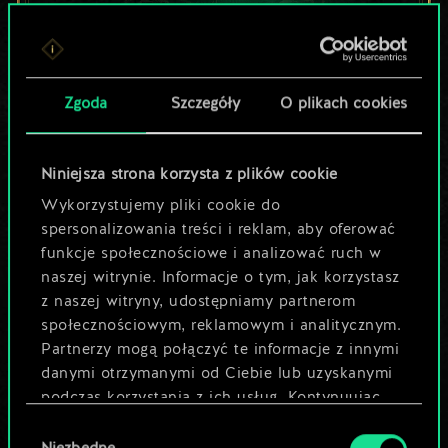
Lubisz grać tą talią?
Zgoda
Szczegóły
O plikach cookies
Pomóż społeczności
odkryć jej
Niniejsza strona korzysta z plików cookie
potencjał!
Wykorzystujemy pliki cookie do
spersonalizowania treści i reklam, aby oferować
funkcje społecznościowe i analizować ruch w
Nazwij talię i opisz swoją strategię
naszej witrynie. Informacje o tym, jak korzystasz
z naszej witryny, udostępniamy partnerom
społecznościowym, reklamowym i analitycznym.
Edytuj talię
Partnerzy mogą połączyć te informacje z innymi
danymi otrzymanymi od Ciebie lub uzyskanymi
LUB
podczas korzystania z ich usług. Kontynuując
korzystanie z naszej witryny, zgadasz się na
Wybór
używanie plików cookie.