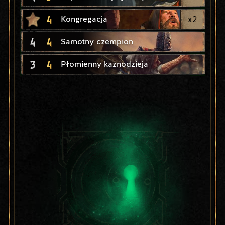
4
x
2
Kongregacja
4
4
Samotny czempion
3
4
Płomienny kaznodzieja