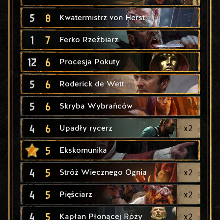
5
8
Kwatermistrz von Herst
1
7
Ferko Rzeźbiarz
12
6
Procesja Pokuty
5
6
Roderick de Wett
5
6
Skryba Wybrańców
4
6
x
2
Upadły rycerz
5
Ekskomunika
4
5
x
2
Stróż Wiecznego Ognia
4
5
x
2
Pięściarz
4
5
x
2
Kapłan Płonącej Róży