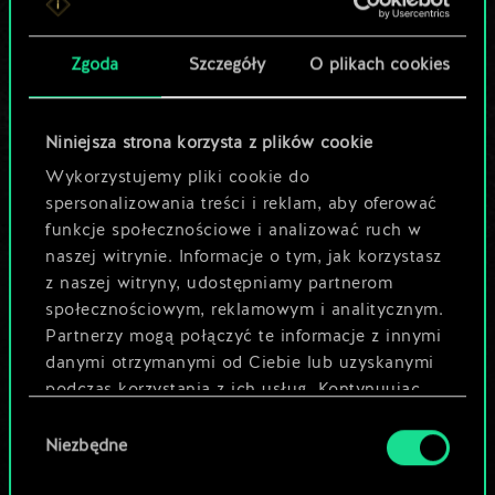
Pomóż społeczności
Zgoda
Szczegóły
O plikach cookies
odkryć jej
potencjał!
Niniejsza strona korzysta z plików cookie
Wykorzystujemy pliki cookie do
spersonalizowania treści i reklam, aby oferować
Nazwij talię i opisz swoją strategię
funkcje społecznościowe i analizować ruch w
naszej witrynie. Informacje o tym, jak korzystasz
Edytuj talię
z naszej witryny, udostępniamy partnerom
społecznościowym, reklamowym i analitycznym.
Partnerzy mogą połączyć te informacje z innymi
LUB
danymi otrzymanymi od Ciebie lub uzyskanymi
podczas korzystania z ich usług. Kontynuując
Przeglądaj talie społeczności
korzystanie z naszej witryny, zgadasz się na
Wybór
używanie plików cookie.
Niezbędne
zgody