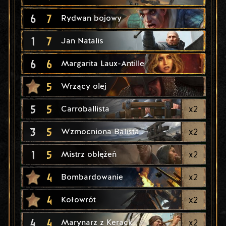
6
7
Rydwan bojowy
1
7
Jan Natalis
6
6
Margarita Laux-Antille
5
Wrzący olej
5
5
x
2
Carroballista
3
5
x
2
Wzmocniona Balista
1
5
x
2
Mistrz oblężeń
4
x
2
Bombardowanie
4
x
2
Kołowrót
4
4
x
2
Marynarz z Kerack