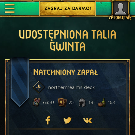
ZAGRAJ ZA DARMO!
ZALOGUJ SIĘ
UDOSTĘPNIONA TALIA
GWINTA
Natchniony zapał
northernrealms
deck
6350
25
18
163