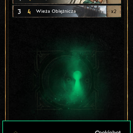
3
4
x
2
Wieża Oblężnicza
Lubisz grać tą talią?