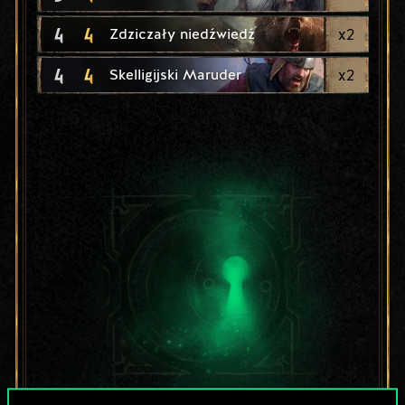
4
4
x
2
Zdziczały niedźwiedź
4
4
x
2
Skelligijski Maruder