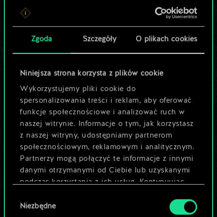
Lubisz grać tą talią?
Pomóż społeczności
Zgoda
Szczegóły
O plikach cookies
odkryć jej
potencjał!
Niniejsza strona korzysta z plików cookie
Wykorzystujemy pliki cookie do
spersonalizowania treści i reklam, aby oferować
Nazwij talię i opisz swoją strategię
funkcje społecznościowe i analizować ruch w
naszej witrynie. Informacje o tym, jak korzystasz
z naszej witryny, udostępniamy partnerom
Edytuj talię
społecznościowym, reklamowym i analitycznym.
Partnerzy mogą połączyć te informacje z innymi
LUB
danymi otrzymanymi od Ciebie lub uzyskanymi
podczas korzystania z ich usług. Kontynuując
korzystanie z naszej witryny, zgadasz się na
Wybór
Przeglądaj talie społeczności
używanie plików cookie.
Niezbędne
zgody