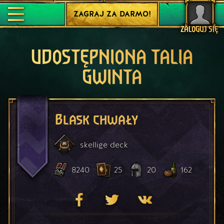
ZAGRAJ ZA DARMO!
ZALOGUJ SIĘ
UDOSTĘPNIONA TALIA
GWINTA
Blask chwały
skellige
deck
8240
25
20
162