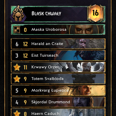
16
Blask chwały
0
Maska Uroborosa
6
12
Harald an Craite
3
12
Eist Tuirseach
11
Krwawy Orzeł
9
Totem Svalbloda
5
9
Morkvarg Łupieżca
4
9
Skjordal Drummond
8
Haern Caduch