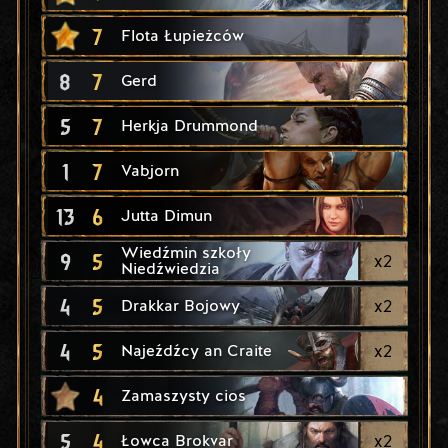
7
Flota Łupieżców
8
7
Gerd
5
7
Herkja Drummond
1
7
Vabjorn
13
6
Jutta Dimun
Wiedźmin szkoły
9
5
x
2
Niedźwiedzia
4
5
x
2
Drakkar Bojowy
4
5
x
2
Najeźdźcy an Craite
4
Zamaszysty cios
5
4
x
2
Łowca Brokvar