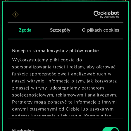
Lubisz grać tą talią?
Zgoda
Szczegóły
O plikach cookies
Pomóż społeczności
odkryć jej
Niniejsza strona korzysta z plików cookie
potencjał!
Wykorzystujemy pliki cookie do
spersonalizowania treści i reklam, aby oferować
funkcje społecznościowe i analizować ruch w
Nazwij talię i opisz swoją strategię
naszej witrynie. Informacje o tym, jak korzystasz
z naszej witryny, udostępniamy partnerom
społecznościowym, reklamowym i analitycznym.
Edytuj talię
Partnerzy mogą połączyć te informacje z innymi
danymi otrzymanymi od Ciebie lub uzyskanymi
LUB
podczas korzystania z ich usług. Kontynuując
korzystanie z naszej witryny, zgadasz się na
Wybór
używanie plików cookie.