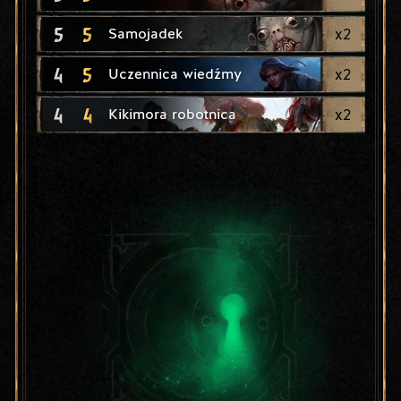
5
5
x
2
Samojadek
4
5
x
2
Uczennica wiedźmy
4
4
x
2
Kikimora robotnica