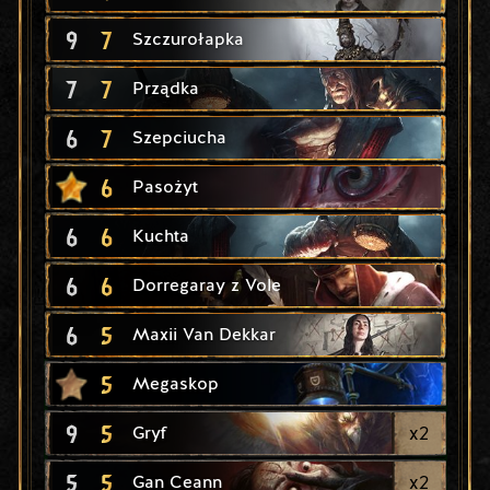
9
7
Szczurołapka
7
7
Prządka
6
7
Szepciucha
6
Pasożyt
6
6
Kuchta
6
6
Dorregaray z Vole
6
5
Maxii Van Dekkar
5
Megaskop
9
5
x
2
Gryf
5
5
x
2
Gan Ceann