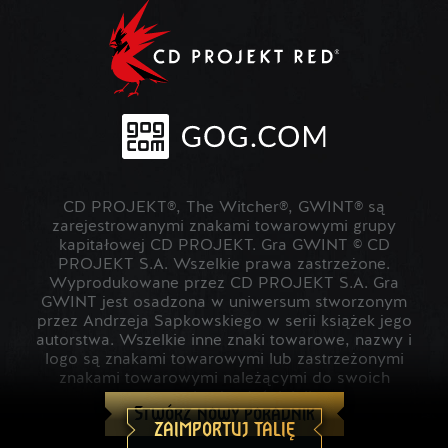
CD PROJEKT®, The Witcher®, GWINT® są
zarejestrowanymi znakami towarowymi grupy
kapitałowej CD PROJEKT. Gra GWINT © CD
PROJEKT S.A. Wszelkie prawa zastrzeżone.
Wyprodukowane przez CD PROJEKT S.A. Gra
GWINT jest osadzona w uniwersum stworzonym
przez Andrzeja Sapkowskiego w serii książek jego
autorstwa. Wszelkie inne znaki towarowe, nazwy i
logo są znakami towarowymi lub zastrzeżonymi
znakami towarowymi należącymi do swoich
prawowitych właścicieli.
Stwórz nowy poradnik
ZAIMPORTUJ TALIĘ