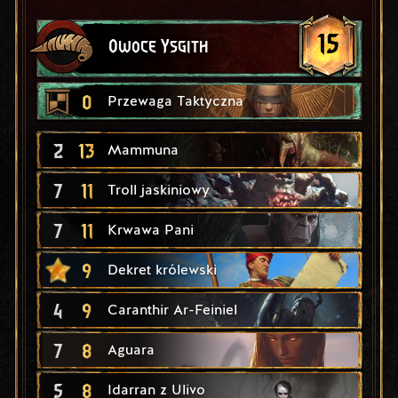
15
Owoce Ysgith
0
Przewaga Taktyczna
2
13
Mammuna
7
11
Troll jaskiniowy
7
11
Krwawa Pani
9
Dekret królewski
4
9
Caranthir Ar-Feiniel
7
8
Aguara
5
8
Idarran z Ulivo