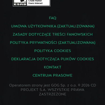
FAQ
UMOWA UŻYTKOWNIKA (ZAKTUALIZOWANA)
ZASADY DOTYCZĄCE TREŚCI FANOWSKICH
POLITYKA PRYWATNOŚCI (ZAKTUALIZOWANA)
POLITYKA COOKIES
DEKLARACJA DOTYCZĄCA PLIKÓW COOKIES
KONTAKT
CENTRUM PRASOWE
Operatorem strony jest GOG Sp. z o.o. © 2026 CD
PROJEKT S.A. WSZYSTKIE PRAWA
ZASTRZEŻONE