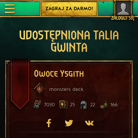
ZAGRAJ ZA DARMO!
ZALOGUJ SIĘ
UDOSTĘPNIONA TALIA
GWINTA
Owoce Ysgith
monsters
deck
7030
25
22
166