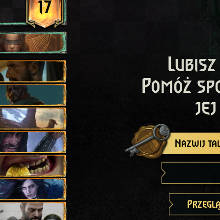
17
Lubisz
Pomóż sp
jej
Nazwij tal
Przeglą