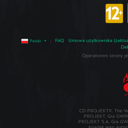
FAQ
Umowa użytkownika (zaktua
Polski
Dek
Operatorem strony 
CD PROJEKT®, The Wit
PROJEKT. Gra GWIN
PROJEKT S.A. Gra GWI
książek jego auto