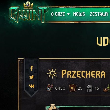
Wsparcie techniczne
Krwawa K
O GRZE
NEWS
ZESTAWY 
UD
Przechera
6450
25
16