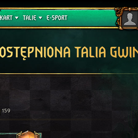
lątwa
Poradniki
KART
TALIE
E-SPORT
OSTĘPNIONA TALIA GWI
159