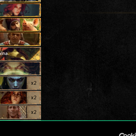
alna
x
2
x
2
x
2
x
2