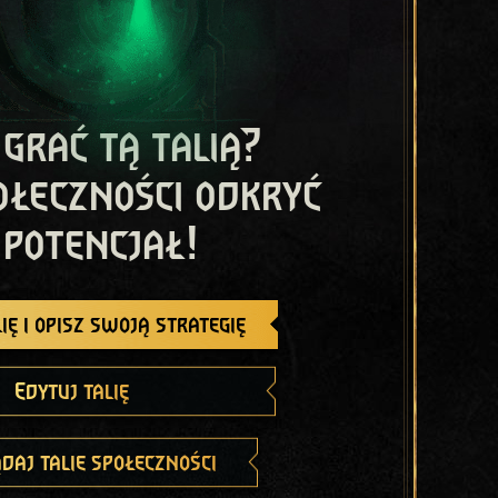
 grać tą talią?
ołeczności odkryć
 potencjał!
ię i opisz swoją strategię
Edytuj talię
daj talie społeczności