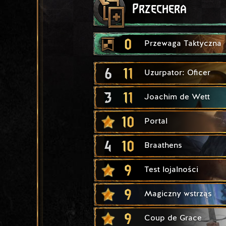
Przechera
0
Przewaga Taktyczna
6
11
Uzurpator: Oficer
3
11
Joachim de Wett
10
Portal
4
10
Braathens
9
Test lojalności
9
Magiczny wstrząs
9
Coup de Grace