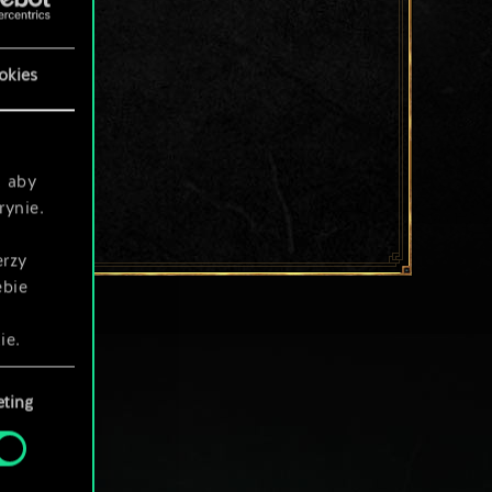
okies
, aby
rynie.
erzy
ebie
ie.
ting