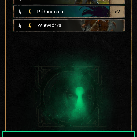
4
4
x
2
Północnica
4
4
Wiewiórka