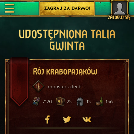
ZAGRAJ ZA DARMO!
ZALOGUJ SIĘ
UDOSTĘPNIONA TALIA
GWINTA
Rój krabopająków
monsters
deck
7120
25
15
156