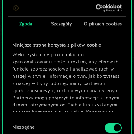
Lubisz grać tą talią?
Pomóż społeczności
Zgoda
Szczegóły
O plikach cookies
odkryć jej
potencjał!
Niniejsza strona korzysta z plików cookie
Wykorzystujemy pliki cookie do
spersonalizowania treści i reklam, aby oferować
Nazwij talię i opisz swoją strategię
funkcje społecznościowe i analizować ruch w
naszej witrynie. Informacje o tym, jak korzystasz
z naszej witryny, udostępniamy partnerom
Edytuj talię
społecznościowym, reklamowym i analitycznym.
Partnerzy mogą połączyć te informacje z innymi
LUB
danymi otrzymanymi od Ciebie lub uzyskanymi
podczas korzystania z ich usług. Kontynuując
korzystanie z naszej witryny, zgadasz się na
Wybór
Przeglądaj talie społeczności
używanie plików cookie.
Niezbędne
zgody