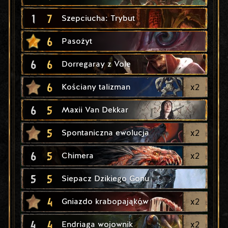
1
7
Szepciucha: Trybut
6
Pasożyt
6
6
Dorregaray z Vole
6
x
2
Kościany talizman
6
5
Maxii Van Dekkar
5
x
2
Spontaniczna ewolucja
6
5
x
2
Chimera
5
5
Siepacz Dzikiego Gonu
4
x
2
Gniazdo krabopająków
4
4
x
2
Endriaga wojownik