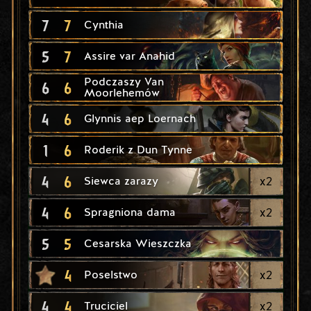
7
7
Cynthia
5
7
Assire var Anahid
Podczaszy Van
6
6
Moorlehemów
4
6
Glynnis aep Loernach
1
6
Roderik z Dun Tynne
4
6
x
2
Siewca zarazy
4
6
x
2
Spragniona dama
5
5
Cesarska Wieszczka
4
x
2
Poselstwo
4
4
x
2
Truciciel