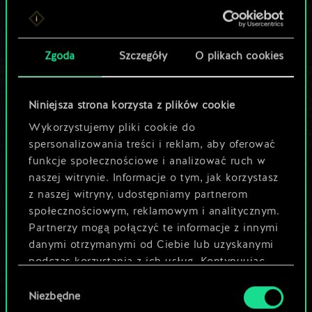
Lubisz grać tą talią?
Pomóż społeczności
Zgoda
Szczegóły
O plikach cookies
odkryć jej
potencjał!
Niniejsza strona korzysta z plików cookie
Wykorzystujemy pliki cookie do
spersonalizowania treści i reklam, aby oferować
Nazwij talię i opisz swoją strategię
funkcje społecznościowe i analizować ruch w
naszej witrynie. Informacje o tym, jak korzystasz
z naszej witryny, udostępniamy partnerom
Edytuj talię
społecznościowym, reklamowym i analitycznym.
Partnerzy mogą połączyć te informacje z innymi
LUB
danymi otrzymanymi od Ciebie lub uzyskanymi
podczas korzystania z ich usług. Kontynuując
korzystanie z naszej witryny, zgadasz się na
Wybór
Przeglądaj talie społeczności
używanie plików cookie.
Niezbędne
zgody