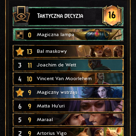
16
Taktyczna decyzja
0
Magiczna lampa
13
Bal maskowy
3
11
Joachim de Wett
4
10
Vincent Van Moorlehem
9
Magiczny wstrząs
6
9
Matta Hu'uri
5
9
Maraal
2
9
Artorius Vigo