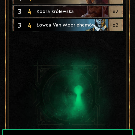
3
4
x
2
Kobra królewska
3
4
x
2
Łowca Van Moorlehemów