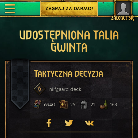
ZAGRAJ ZA DARMO!
ZALOGUJ SIĘ
UDOSTĘPNIONA TALIA
GWINTA
Taktyczna decyzja
nilfgaard
deck
6940
25
21
163