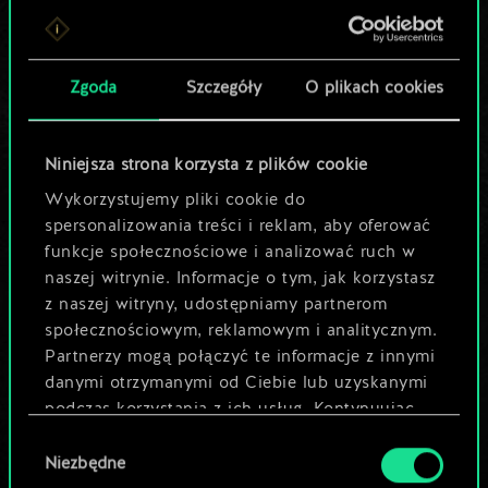
Lubisz grać tą talią?
Pomóż społeczności
Zgoda
Szczegóły
O plikach cookies
odkryć jej
potencjał!
Niniejsza strona korzysta z plików cookie
Wykorzystujemy pliki cookie do
spersonalizowania treści i reklam, aby oferować
Nazwij talię i opisz swoją strategię
funkcje społecznościowe i analizować ruch w
naszej witrynie. Informacje o tym, jak korzystasz
z naszej witryny, udostępniamy partnerom
Edytuj talię
społecznościowym, reklamowym i analitycznym.
Partnerzy mogą połączyć te informacje z innymi
LUB
danymi otrzymanymi od Ciebie lub uzyskanymi
podczas korzystania z ich usług. Kontynuując
korzystanie z naszej witryny, zgadasz się na
Wybór
Przeglądaj talie społeczności
używanie plików cookie.
Niezbędne
zgody