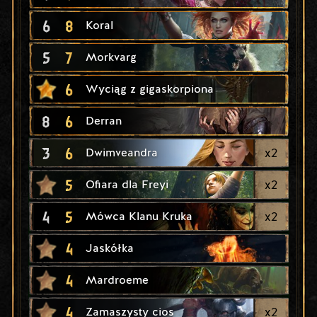
6
8
Koral
5
7
Morkvarg
6
Wyciąg z gigaskorpiona
8
6
Derran
3
6
x
2
Dwimveandra
5
x
2
Ofiara dla Freyi
4
5
x
2
Mówca Klanu Kruka
4
Jaskółka
4
Mardroeme
4
x
2
Zamaszysty cios