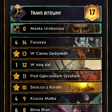
17
Trans bitewny
0
Maska Uroborosa
4
14
Fucusya
13
W Cieniu Gedyneith
1
12
W siną dal
11
Pod Gąbczastym Grzybem
10
Sirocco z Korath
4
9
Krucza Matka
6
8
Birna Bran