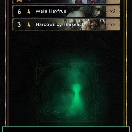
6
4
x
2
Mała Havfrue
3
4
x
2
Harcownicy Tuirseach