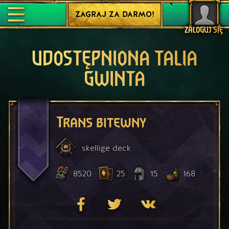
ZAGRAJ ZA DARMO!
ZALOGUJ SIĘ
UDOSTĘPNIONA TALIA
GWINTA
Trans bitewny
skellige
deck
8520
25
15
168