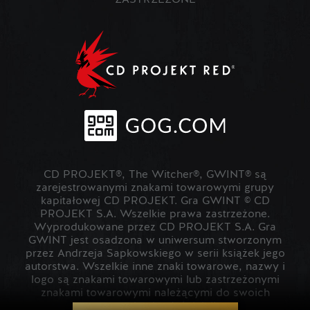
ZASTRZEŻONE
CD PROJEKT®, The Witcher®, GWINT® są
zarejestrowanymi znakami towarowymi grupy
kapitałowej CD PROJEKT. Gra GWINT © CD
PROJEKT S.A. Wszelkie prawa zastrzeżone.
Wyprodukowane przez CD PROJEKT S.A. Gra
GWINT jest osadzona w uniwersum stworzonym
przez Andrzeja Sapkowskiego w serii książek jego
autorstwa. Wszelkie inne znaki towarowe, nazwy i
logo są znakami towarowymi lub zastrzeżonymi
znakami towarowymi należącymi do swoich
prawowitych właścicieli.