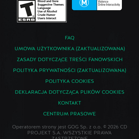
FAQ
UMOWA UŻYTKOWNIKA (ZAKTUALIZOWANA)
ZASADY DOTYCZĄCE TREŚCI FANOWSKICH
POLITYKA PRYWATNOŚCI (ZAKTUALIZOWANA)
POLITYKA COOKIES
DEKLARACJA DOTYCZĄCA PLIKÓW COOKIES
KONTAKT
CENTRUM PRASOWE
Operatorem strony jest GOG Sp. z o.o. © 2026 CD
PROJEKT S.A. WSZYSTKIE PRAWA