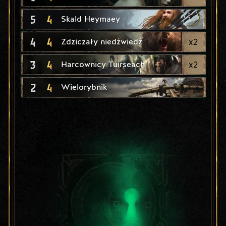
5
4
Skald Heymaey
4
4
x
2
Zdziczały niedźwiedź
3
4
x
2
Harcownicy Tuirseach
2
4
Wielorybnik