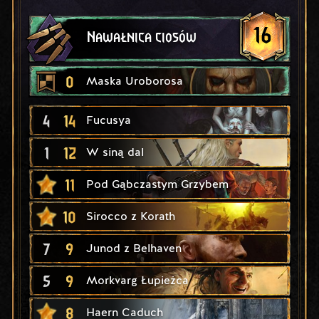
16
Nawałnica ciosów
0
Maska Uroborosa
4
14
Fucusya
1
12
W siną dal
11
Pod Gąbczastym Grzybem
10
Sirocco z Korath
7
9
Junod z Belhaven
5
9
Morkvarg Łupieżca
8
Haern Caduch