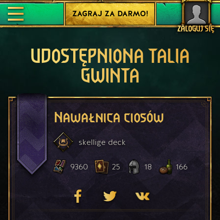
ZAGRAJ ZA DARMO!
ZALOGUJ SIĘ
UDOSTĘPNIONA TALIA
GWINTA
Nawałnica ciosów
skellige
deck
9360
25
18
166