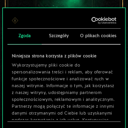
Lubisz grać tą talią?
Zgoda
Szczegóły
O plikach cookies
Pomóż społeczności
odkryć jej
Niniejsza strona korzysta z plików cookie
Wykorzystujemy pliki cookie do
potencjał!
spersonalizowania treści i reklam, aby oferować
funkcje społecznościowe i analizować ruch w
naszej witrynie. Informacje o tym, jak korzystasz
Nazwij talię i opisz swoją strategię
z naszej witryny, udostępniamy partnerom
społecznościowym, reklamowym i analitycznym.
Partnerzy mogą połączyć te informacje z innymi
Edytuj talię
danymi otrzymanymi od Ciebie lub uzyskanymi
podczas korzystania z ich usług. Kontynuując
LUB
korzystanie z naszej witryny, zgadasz się na