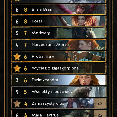
6
8
Birna Bran
6
8
Koral
5
7
Morkvarg
4
7
Narzeczona Morza
6
Próba Traw
6
Wyciąg z gigaskorpiona
3
6
Dwimveandra
9
5
Wściekły niedźwiedź
4
x
2
Zamaszysty cios
6
4
x
2
Mała Havfrue