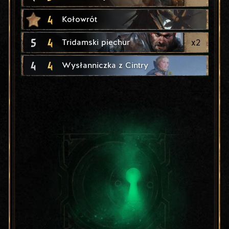
4
Kołowrót
5
4
x
2
Tridamski piechur
4
4
Wysłanniczka z Cintry