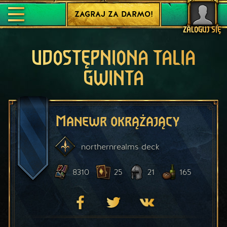
ZAGRAJ ZA DARMO!
ZALOGUJ SIĘ
UDOSTĘPNIONA TALIA
GWINTA
Manewr okrążający
northernrealms
deck
8310
25
21
165