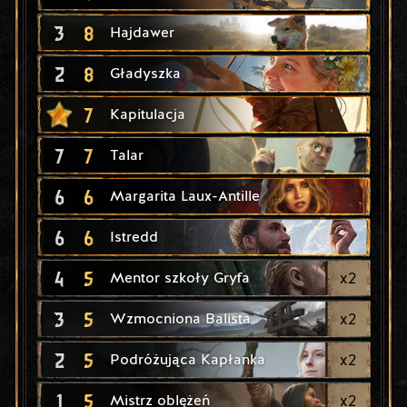
3
8
Hajdawer
2
8
Gładyszka
7
Kapitulacja
7
7
Talar
6
6
Margarita Laux-Antille
6
6
Istredd
4
5
x
2
Mentor szkoły Gryfa
3
5
x
2
Wzmocniona Balista
2
5
x
2
Podróżująca Kapłanka
1
5
x
2
Mistrz oblężeń