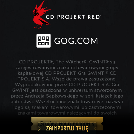
CD PROJEKT®, The Witcher®, GWINT® są
zarejestrowanymi znakami towarowymi grupy
kapitałowej CD PROJEKT. Gra GWINT © CD
PROJEKT S.A. Wszelkie prawa zastrzeżone.
Wyprodukowane przez CD PROJEKT S.A. Gra
GWINT jest osadzona w uniwersum stworzonym
przez Andrzeja Sapkowskiego w serii książek jego
autorstwa. Wszelkie inne znaki towarowe, nazwy i
logo są znakami towarowymi lub zastrzeżonymi
znakami towarowymi należącymi do swoich
prawowitych właścicieli.
Stwórz nowy poradnik
ZAIMPORTUJ TALIĘ