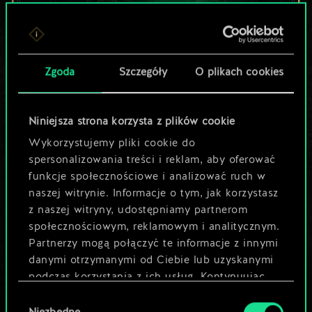
Lubisz grać tą talią?
Zgoda
Szczegóły
O plikach cookies
Pomóż społeczności
odkryć jej
Niniejsza strona korzysta z plików cookie
potencjał!
Wykorzystujemy pliki cookie do
spersonalizowania treści i reklam, aby oferować
funkcje społecznościowe i analizować ruch w
Nazwij talię i opisz swoją strategię
naszej witrynie. Informacje o tym, jak korzystasz
z naszej witryny, udostępniamy partnerom
społecznościowym, reklamowym i analitycznym.
Edytuj talię
Partnerzy mogą połączyć te informacje z innymi
danymi otrzymanymi od Ciebie lub uzyskanymi
LUB
podczas korzystania z ich usług. Kontynuując
korzystanie z naszej witryny, zgadasz się na
Wybór
używanie plików cookie.