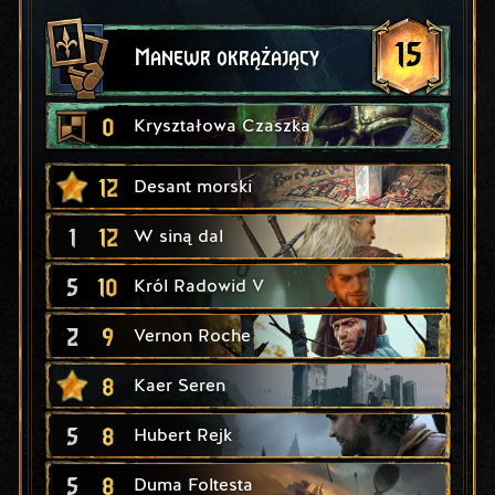
15
Manewr okrążający
0
Kryształowa Czaszka
12
Desant morski
1
12
W siną dal
5
10
Król Radowid V
2
9
Vernon Roche
8
Kaer Seren
5
8
Hubert Rejk
5
8
Duma Foltesta