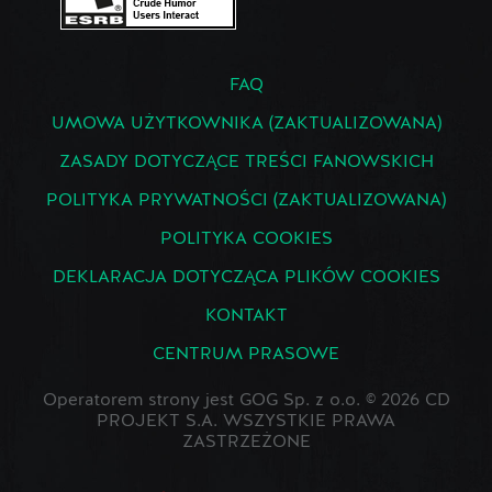
FAQ
UMOWA UŻYTKOWNIKA (ZAKTUALIZOWANA)
ZASADY DOTYCZĄCE TREŚCI FANOWSKICH
POLITYKA PRYWATNOŚCI (ZAKTUALIZOWANA)
POLITYKA COOKIES
DEKLARACJA DOTYCZĄCA PLIKÓW COOKIES
KONTAKT
CENTRUM PRASOWE
Operatorem strony jest GOG Sp. z o.o. © 2026 CD
PROJEKT S.A. WSZYSTKIE PRAWA
ZASTRZEŻONE