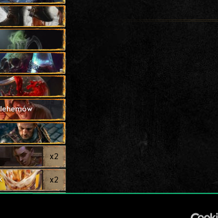
rlehemów
x
2
k
x
2
x
2