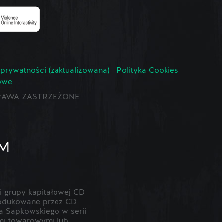
 prywatności (zaktualizowana)
Polityka Cookies
owe
E PRAWA ZASTRZEŻONE
 grupy kapitałowej CD
odukowane przez CD
 Sapkowskiego w serii
ami towarowymi lub