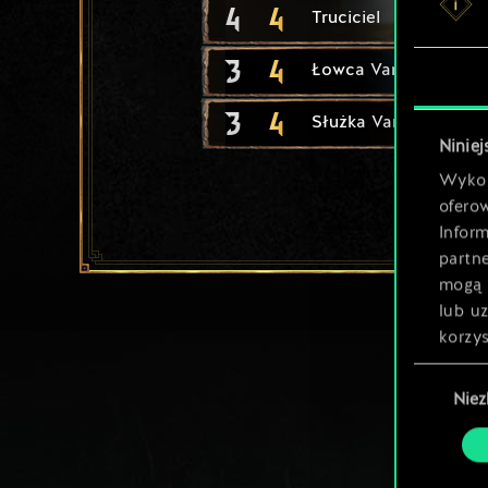
4
4
Truciciel
3
4
Łowca Van Moorleh
3
4
Służka Van Moorleh
Niniej
Wykor
ofero
Inform
partn
mogą 
lub u
korzys
Wybór
Nie
zgody