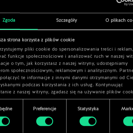
x
2
emów
x
2
Zgoda
Szczegóły
O plikach co
emów
x
2
sza strona korzysta z plików cookie
zystujemy pliki cookie do spersonalizowania treści i reklam
wać funkcje społecznościowe i analizować ruch w naszej wit
acje o tym, jak korzystasz z naszej witryny, udostępniamy
erom społecznościowym, reklamowym i analitycznym. Partn
połączyć te informacje z innymi danymi otrzymanymi od Ci
zyskanymi podczas korzystania z ich usług. Kontynuując
tanie z naszej witryny, zgadasz się na używanie plików cook
zbędne
Preferencje
Statystyka
Marke