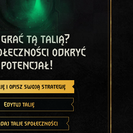
 grać tą talią?
ołeczności odkryć
 potencjał!
ię i opisz swoją strategię
Edytuj talię
daj talie społeczności