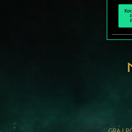
Kor
z
GRAJ R