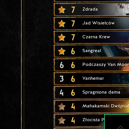
7
Zdrada
7
Jad Wisielców
7
Czarna Krew
6
Sangreal
6
6
Podczaszy Van Moo
3
6
Vanhemar
4
6
Spragniona dama
4
Mahakamski Dwójnia
4
Złocista Piana