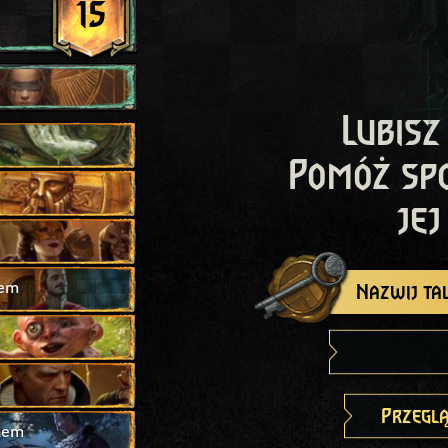
15
Lubisz
Pomóż sp
jej
hem
Nazwij tal
n
Przeglą
hem