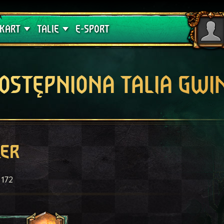
lątwa
Poradniki
KART
TALIE
E-SPORT
OSTĘPNIONA TALIA GWI
er
172