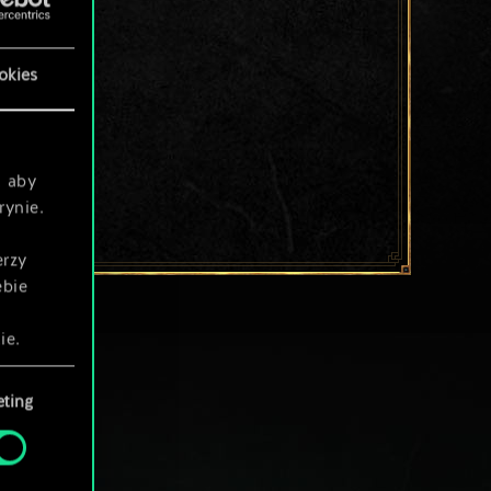
okies
, aby
rynie.
erzy
ebie
ie.
ting