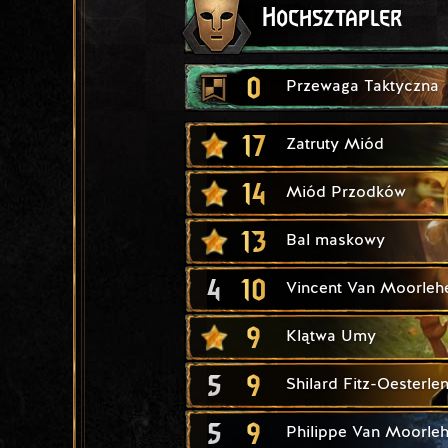
Hochsztapler
0
Przewaga Taktyczna
17
Zatruty Miód
14
Miód Przodków
13
Bal maskowy
4
10
Vincent Van Moorle
9
Klątwa Umy
5
9
Shilard Fitz-Oesterle
5
9
Philippe Van Moorle