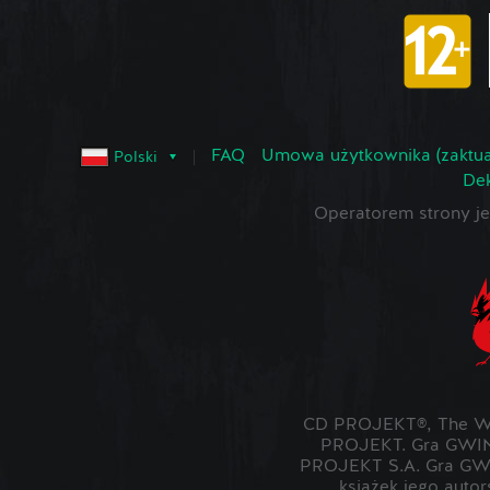
FAQ
Umowa użytkownika (zaktua
Polski
Dek
Operatorem strony 
CD PROJEKT®, The Wit
PROJEKT. Gra GWIN
PROJEKT S.A. Gra GWI
książek jego auto