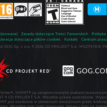
lizowana)
Zasady dotyczące Treści Fanowskich
Polityka
laracja dotycząca plików cookies
Kontakt
Centrum pras
jest GOG Sp. z o.o. © 2026 CD PROJEKT S.A. WSZYSTKI
cher®, GWINT® są zarejestrowanymi znakami towarowymi
T © CD PROJEKT S.A. Wszelkie prawa zastrzeżone. Wypr
NT jest osadzona w uniwersum stworzonym przez Andrzeja
rstwa. Wszelkie inne znaki towarowe, nazwy i logo są znak