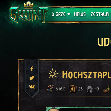
Wsparcie techniczne
Krwawa K
O GRZE
NEWS
ZESTAWY 
UD
Hochsztapl
6160
25
13