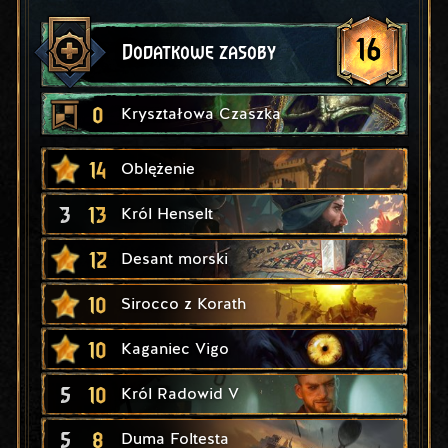
16
Dodatkowe zasoby
0
Kryształowa Czaszka
14
Oblężenie
3
13
Król Henselt
12
Desant morski
10
Sirocco z Korath
10
Kaganiec Vigo
5
10
Król Radowid V
5
8
Duma Foltesta