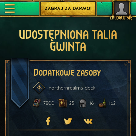
ZAGRAJ ZA DARMO!
ZALOGUJ SIĘ
UDOSTĘPNIONA TALIA
GWINTA
Dodatkowe zasoby
northernrealms
deck
7800
25
16
162