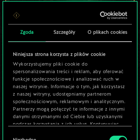
Lubisz grać tą talią?
Zgoda
Szczegóły
O plikach cookies
Pomóż społeczności
odkryć jej
Niniejsza strona korzysta z plików cookie
potencjał!
Wykorzystujemy pliki cookie do
spersonalizowania treści i reklam, aby oferować
funkcje społecznościowe i analizować ruch w
Nazwij talię i opisz swoją strategię
naszej witrynie. Informacje o tym, jak korzystasz
z naszej witryny, udostępniamy partnerom
społecznościowym, reklamowym i analitycznym.
Edytuj talię
Partnerzy mogą połączyć te informacje z innymi
danymi otrzymanymi od Ciebie lub uzyskanymi
LUB
podczas korzystania z ich usług. Kontynuując
korzystanie z naszej witryny, zgadasz się na
Wybór
używanie plików cookie.