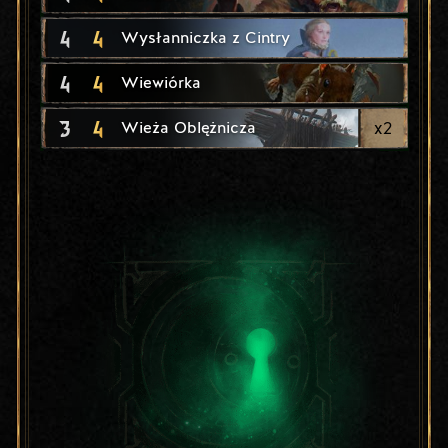
4
4
Wysłanniczka z Cintry
4
4
Wiewiórka
3
4
x
2
Wieża Oblężnicza