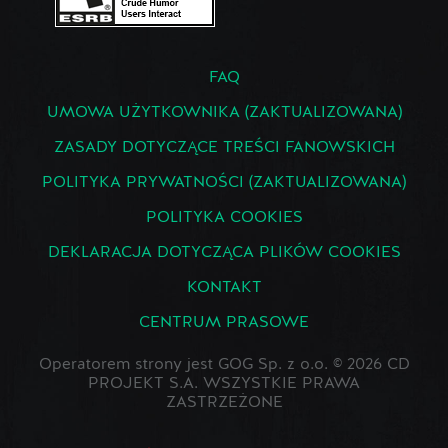
FAQ
UMOWA UŻYTKOWNIKA (ZAKTUALIZOWANA)
ZASADY DOTYCZĄCE TREŚCI FANOWSKICH
POLITYKA PRYWATNOŚCI (ZAKTUALIZOWANA)
POLITYKA COOKIES
DEKLARACJA DOTYCZĄCA PLIKÓW COOKIES
KONTAKT
CENTRUM PRASOWE
Operatorem strony jest GOG Sp. z o.o. © 2026 CD
PROJEKT S.A. WSZYSTKIE PRAWA
ZASTRZEŻONE