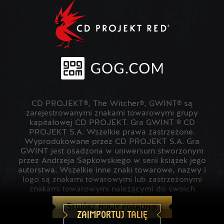
CD PROJEKT®, The Witcher®, GWINT® są
zarejestrowanymi znakami towarowymi grupy
kapitałowej CD PROJEKT. Gra GWINT © CD
PROJEKT S.A. Wszelkie prawa zastrzeżone.
Wyprodukowane przez CD PROJEKT S.A. Gra
GWINT jest osadzona w uniwersum stworzonym
przez Andrzeja Sapkowskiego w serii książek jego
autorstwa. Wszelkie inne znaki towarowe, nazwy i
logo są znakami towarowymi lub zastrzeżonymi
znakami towarowymi należącymi do swoich
prawowitych właścicieli.
Stwórz nowy poradnik
ZAIMPORTUJ TALIĘ