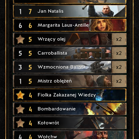
1
7
Jan Natalis
6
6
Margarita Laux-Antille
5
x
2
Wrzący olej
5
5
x
2
Carroballista
3
5
x
2
Wzmocniona Balista
1
5
x
2
Mistrz oblężeń
4
Fiolka Zakazanej Wiedzy
4
Bombardowanie
4
Kołowrót
4
4
Wołchw