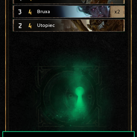
3
4
x
2
Bruxa
2
4
Utopiec