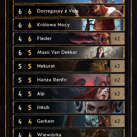
6
6
Dorregaray z Vole
6
6
Królowa Nocy
4
6
x
2
Fleder
6
5
Maxii Van Dekkar
5
5
x
2
Nekurat
5
5
x
2
Hanza Renfri
4
5
x
2
Alp
4
5
Inkub
4
4
x
2
Garkain
4
4
Wiewiórka