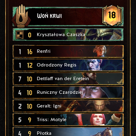
18
Woń krwi
0
Kryształowa Czaszka
1
16
Renfri
1
12
Odrodzony Regis
7
10
Dettlaff van der Eretein
4
10
Runiczny Czarodziej
2
10
Geralt: Igni
5
9
Triss: Motyle
4
9
Płotka