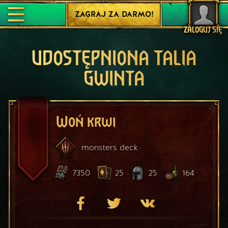
ZAGRAJ ZA DARMO!
ZALOGUJ SIĘ
UDOSTĘPNIONA TALIA
GWINTA
Woń krwi
monsters
deck
7350
25
25
164