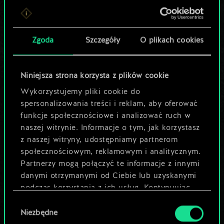
Lubisz grać tą talią?
Pomóż społeczności
Zgoda
Szczegóły
O plikach cookies
odkryć jej
potencjał!
Niniejsza strona korzysta z plików cookie
Wykorzystujemy pliki cookie do
spersonalizowania treści i reklam, aby oferować
Nazwij talię i opisz swoją strategię
funkcje społecznościowe i analizować ruch w
naszej witrynie. Informacje o tym, jak korzystasz
z naszej witryny, udostępniamy partnerom
Edytuj talię
społecznościowym, reklamowym i analitycznym.
Partnerzy mogą połączyć te informacje z innymi
LUB
danymi otrzymanymi od Ciebie lub uzyskanymi
podczas korzystania z ich usług. Kontynuując
korzystanie z naszej witryny, zgadasz się na
Wybór
Przeglądaj talie społeczności
używanie plików cookie.
Niezbędne
zgody