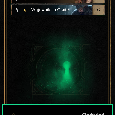
4
4
x
2
Wojownik an Craite
Lubisz grać tą talią?