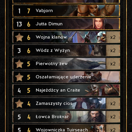
1
7
Vabjorn
13
6
Jutta Dimun
6
x
2
Wojna klanów
3
6
x
2
Wódz z Wyżyn
5
x
2
Pierwotny zew
5
Oszałamiające uderzenie
4
5
Najeźdźcy an Craite
4
x
2
Zamaszysty cios
5
4
x
2
Łowca Brokvar
5
4
x
2
Wojowniczka Tuirseach