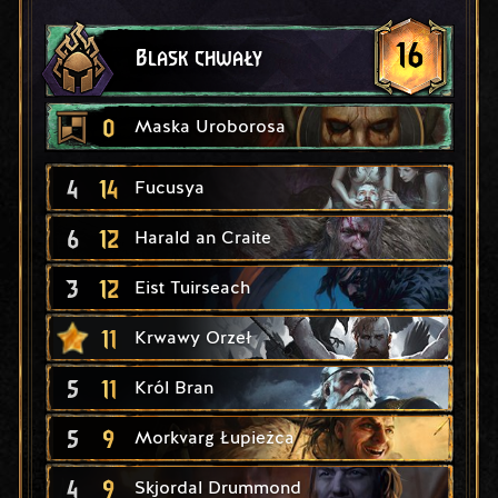
16
Blask chwały
0
Maska Uroborosa
4
14
Fucusya
6
12
Harald an Craite
3
12
Eist Tuirseach
11
Krwawy Orzeł
5
11
Król Bran
5
9
Morkvarg Łupieżca
4
9
Skjordal Drummond