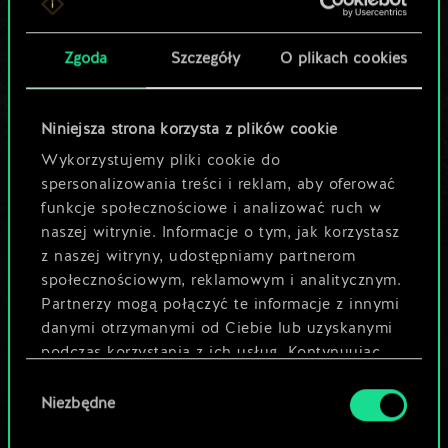
Pomóż społeczności
Zgoda
Szczegóły
O plikach cookies
odkryć jej
potencjał!
Niniejsza strona korzysta z plików cookie
Wykorzystujemy pliki cookie do
spersonalizowania treści i reklam, aby oferować
Nazwij talię i opisz swoją strategię
funkcje społecznościowe i analizować ruch w
naszej witrynie. Informacje o tym, jak korzystasz
Edytuj talię
z naszej witryny, udostępniamy partnerom
społecznościowym, reklamowym i analitycznym.
Partnerzy mogą połączyć te informacje z innymi
LUB
danymi otrzymanymi od Ciebie lub uzyskanymi
podczas korzystania z ich usług. Kontynuując
Przeglądaj talie społeczności
korzystanie z naszej witryny, zgadasz się na
Wybór
używanie plików cookie.
Niezbędne
zgody