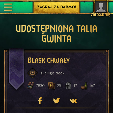
ZAGRAJ ZA DARMO!
ZALOGUJ SIĘ
UDOSTĘPNIONA TALIA
GWINTA
Blask chwały
skellige
deck
7830
25
17
167