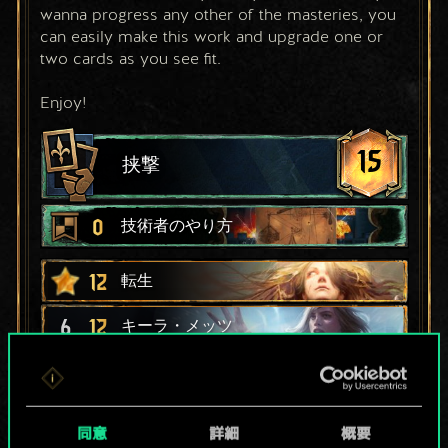
wanna progress any other of the masteries, you 
can easily make this work and upgrade one or 
two cards as you see fit.
Enjoy!
15
挟撃
0
技術者のやり方
12
転生
6
12
キーラ・メッツ
7
11
トロイのドニミル
5
9
シャニ
同意
詳細
概要