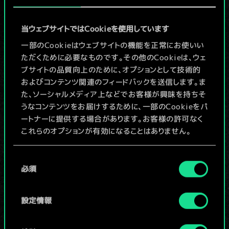
5
9
ダンディリオン
当ウェブサイトではCookieを使用しています
5
8
プリシラ
一部のCookieはウェブサイトの機能を正常にお使いい
5
8
フォルテスト・プライド
ただくために必要なものです。その他のCookieは、ウェ
ブサイトの品質向上のために、オプションとして技術的
4
8
コルヴォのヴィソゴタ
およびコンテンツ関連のフィードバックを送信します。ま
た、ソーシャルメディア上などでお客様が興味を持ちそ
1
8
サブリナ・グレヴィッシグ
うなコンテンツをお届けするために、一部のCookieをパ
ートナーに提供する場合があります。お客様の許可なく
7
7
ザラー
これらのオプションが有効になることはありません。
6
7
戦車
Cookieの使用およびパフォーマンスの変更点に関する
同
詳細は、下記の「設定」メニューでご確認ください。
5
7
必須
アンナ・ストレンガー
意
の
6
5
クドゥクダク
選
設定情報
択
x
2
5
5
ケイドウェン軍の兵士長