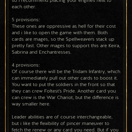
so I recommend placing your engines next to 
each other.
5 provisions:
These ones are oppressive as hell for their cost 
and i like to open the game with them. Both 
cards are mages, so the Spellweavers stack up 
pretty fast. Other mages to support this are Keira, 
Sabrina and Enchantresses.
4 provisions:
Of course there will be the Tridam Infantry, which 
can immediately pull out other cards to boost it. 
You want to put the soldiers in the front so that 
they can crew Foltest's Pride. Another card you 
can crew is the War Chariot, but the difference is 
way smaller here.
Leader abilities are of course interchangeable, 
but i like the flexibility of pincer maneuver to 
fetch the renew or any card you need. But if you 