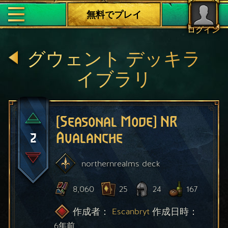
無料でプレイ
ログイン
グウェント デッキラ
イブラリ
[Seasonal Mode] NR
2
Avalanche
northernrealms
deck
8,060
25
24
167
作成者：
作成日時：
Escanbryt
6年前