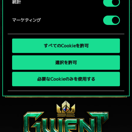
統計
x
2
5
5
テメリア軍の鼓手
x
2
4
5
アレトゥーザの魔道士
マーケティング
x
2
4
5
シントラ軍の呪い師
x
2
5
4
トライダムの歩兵
すべてのCookieを許可
x
2
4
4
シントラ軍の女魔道士
選択を許可
必要なCookieのみを使用する