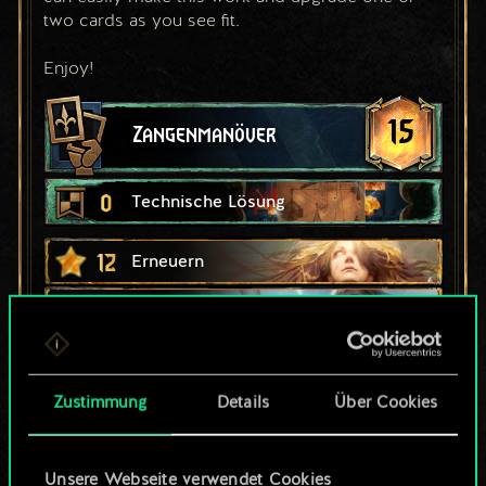
two cards as you see fit.
Enjoy!
15
Zangenmanöver
0
Technische Lösung
12
Erneuern
6
12
Keira Metz
7
11
Donimir von Troy
Zustimmung
Details
Über Cookies
5
9
Shani
5
9
Rittersporn
Unsere Webseite verwendet Cookies