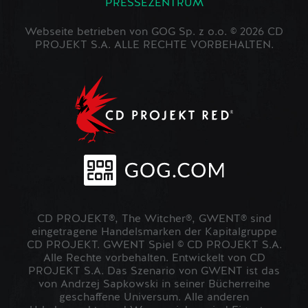
PRESSEZENTRUM
Webseite betrieben von GOG Sp. z o.o. © 2026 CD
PROJEKT S.A. ALLE RECHTE VORBEHALTEN.
CD PROJEKT®, The Witcher®, GWENT® sind
eingetragene Handelsmarken der Kapitalgruppe
CD PROJEKT. GWENT Spiel © CD PROJEKT S.A.
Alle Rechte vorbehalten. Entwickelt von CD
PROJEKT S.A. Das Szenario von GWENT ist das
von Andrzej Sapkowski in seiner Bücherreihe
geschaffene Universum. Alle anderen