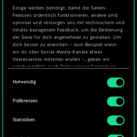
5
8
Priscilla
Einige werden benötigt, damit die Seiten-
Features ordentlich funktionieren, andere sind
5
8
Foltests Stolz
optional und versorgen uns mit technischem und
Inhalts-bezogenem Feedback, um die Bedienung
4
8
Vysogota von Corvo
der Seite für dich angenehmer zu gestalten. Um
dich besser zu erreichen – zum Beispiel wenn
1
8
Sabrina Glevissig
wir dir über Social-Media-Kanäle etwas
Interessantes mitteilen wollen –, geben wir
7
7
Thaler
gegebenenfalls auch Teile unserer Cookies an
6
7
unsere Partner weiter. Jeder dieser optionalen
Kriegsstreitwagen
Einwilligungsauswahl
Cookies erfordert allerdings deine Zustimmung.
Notwendig
5
7
Anna Strenger
Alle Details zu unserer Nutzung von Cookies
6
5
Präferenzen
Kudkudak
findest du unten im Menü „Einstellungen“, wo
du, falls gewünscht, auch alle Einstellungen rund
5
5
x
2
Kaedwen-Feldwebel
um das Thema Cookies ändern kannst.
Statistiken
5
5
x
2
Temerien-Trommler