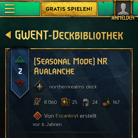
GRATIS SPIELEN!
ANMELDEN
GWENT-Deckbibliothek
[Seasonal Mode] NR
2
Avalanche
northernrealms
deck
8.060
25
24
167
Von
erstellt
Escanbryt
vor 6 Jahren